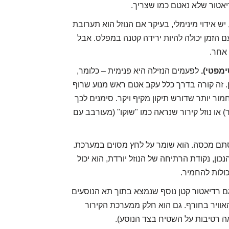
יאטור שלא נאטם כמו שצריך.
ש אידוי מינימלי, בעיקר אם הנוזל הוא תערובת
 עם הזמן יכולה להיות ירידה קטנה במפלס. אבל
אחר.
מפטי).
לפעמים הנזילה היא פנימית – כלומר,
. זה קורה בדרך כלל עקב אטם ראש מנוע שרוף
ור יותר שדורש תיקון מקיף ויקר. סימנים לכך
ר) או נוזל קירור שנראה כמו "שוקו" (מעורבב עם
תם מכסה. הוא שומר על לחץ מסוים במערכת.
ן, נקודת הרתיחה של הנוזל יורדת, הוא יכול
כולות להחמיר.
 רדיאטור קטן נוסף שנמצא בתוך תא הנוסעים
ראי על חימום האוויר בחורף. גם הוא חלק ממערכת הקירור
אה רטיבות על השטיח בצד הנוסע).