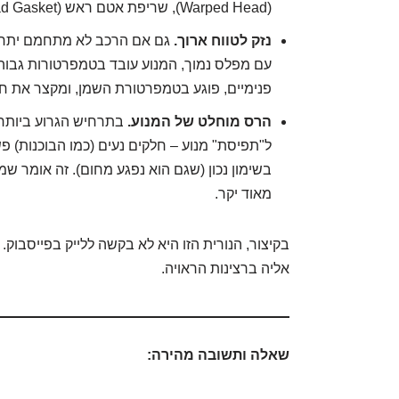
(Warped Head), שריפת אטם ראש (Blow Head Gasket), ובעיות איומות אחרות.
נזק לטווח ארוך.
גם אם הרכב לא מתחמם יתר על
עם מפלס נמוך, המנוע עובד בטמפרטורות גבוהות
פנימיים, פוגע בטמפרטורת השמן, ומקצר את חי
הרס מוחלט של המנוע.
בתרחיש הגרוע ביותר, 
ל"תפיסת" מנוע – חלקים נעים (כמו הבוכנות) 
בשימון נכון (שגם הוא נפגע מחום). זה אומר שמנ
מאוד יקר.
בקיצור, הנורית הזו היא לא בקשה ללייק בפייסבוק
אליה ברצינות הראויה.
שאלה ותשובה מהירה: