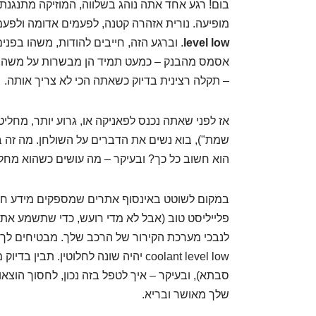
בום! רגע אחד אתה נוהג בשלווה, המוזיקה מתנגנת
מופיעה. נורית אזהרה קטנה, לפעמים אדומה ולפעמ
level low
. וברגע הזה, חייבים להודות, משהו בפני
אסמס מהבנק – כמעט תמיד הן מבשרות על משהו ש
– תקלה רצינית בדיוק כשאתה הכי לא צריך אותה.
אז לפני שאתה נכנס לפאניקה או, גרוע יותר, מחליט
שמת"), בוא נשים את הדברים על השולחן. מה זה ב
הוא חשוב כל כך? ובעיקר – מה עושים כשהוא מח
במקום לשוטט באינסוף אתרים שמספקים מידע חלק
פלייליסט טוב (אבל לא מדי רועש, כדי שתשמע את 
לנבכי מערכת הקירור של הרכב שלך. מבטיחים לך ש
coolant level low יהיה שונה לחלוטין. ת
סבתא), ובעיקר – איך לטפל בזה נכון, לחסוך הוצא
שלך מאושר ובריא.