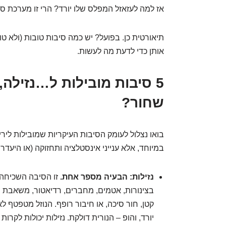
אז למה לעזאזל המפלס שלו יורד? הרי זו מערכת סג
תיאורטית כן. בפועל? יש כמה סיבות טובות (ולא טו
אותן כדי לדעת מה לעשות.
5 סיבות מובילות ל…נזילה,
שחור?
בואו נצלול לעומק הסיבות העיקריות שמובילות ליריד
במיוחד, אלא ענייני אינסטלציה ותחזוקה (או היעדרה
נזילות: הבעיה מספר אחת.
זו הסיבה השכיחה 
בצינורות, אטמים, מחברים, רדיאטור, משאבת 
קטן, חור סיכה, או חיבור רופף. הנוזל מטפטף 
יורד, והופ – הנורית דולקת. נזילות יכולות לקרו