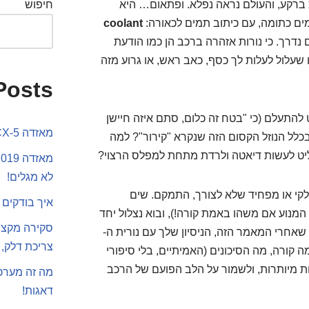
 ברקע, והעולם נראה נפלא. ופתאום… היא
חיפוש
ים כתומה, עם כיתוב תמים לכאורה:
coolant
ם נדרך. כי נורות אזהרה ברכב הן כמו הודעת
עלול לעלות לך כסף, כאב ראש, או גרוע מזה
Posts
 להתעלם (כי "בטח זה כלום, סתם איזה חיישן
מאזדה CX-5 או סקודה קארוק
כלל הנוזל הקסום הזה שנקרא "קירור"? למה
ליט לעשות דיאטה ולרדת מתחת למפלס הרצוי?
לא מגלים!
י או מפחיד שלא לצורך, התמקם. שים
איך בודקים 
המנוע אם משהו באמת קורה!), ובוא נצלול יחד
אחרי המאמר הזה, הניסיון שלך עם נורית ה-
צריכת דלק, 
בין בדיוק מה קורה, מה הסיכונים (האמיתיים, בלי סיפורי
ות מיותרות, ולשמור על הלב הפועם של הרכב
מה זה מערכת
דאגות!