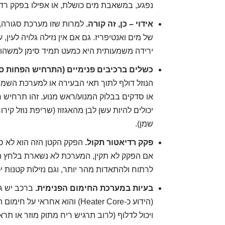
נפגע, במשאבת מים כושלת, או אפילו בפקק רד
אידוי – כן, זה קורה.
למרות שזו מערכת סגורה, י
של מים ואנטיפריז. גם אם אין נזילה גלויה לעין,
ירידה משמעותית היא כמעט תמיד סימן למשהו 
כשלים ברכיבים פנימיים (התרחיש הפחות סי
הנוזל דולף לתוך תאי הבעירה או למערכת השמן
או סדקים בבלוק המנוע/ראש מנוע. זהו תרחיש חמ
יכולים להיות עשן לבן מהאגזוז (שריפת נוזל קירו
שמן).
פקק רדיאטור תקול.
הפקק הקטן הזה הוא לא ס
אם הפקק לא תקין, המערכת לא נשארת בלחץ הנכו
לרתוח ולהתאדות מהר יותר, וגם נזילות קטנות י
בעיות במערכת החימום הפנימית.
ברכב יש גם
(הידוע כ-Heater Core) והוא אח
ויכול לדלוף (לרוב תרגיש ריח מתוק מוזר או תר