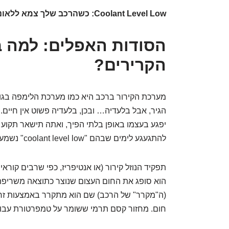
Coolant Level Low: כשהרכב שלך צמא ללאונג' מים קרירים במיוחד
הסודות האפלים: למה ב
הקרירים?
מערכת הקירור ברכב היא כמו מערכת הלימפה בגוף
הגיר, אבל בלעדיה… ובכן, בלעדיה פשוט אין חיים. 
יפגע בעצמו באופן בלתי הפיך, ואתה תישאר תקוע 
להתגעגע לימים שבהם "coolant level low" נשמע כמו סינית.
תפקיד הנוזל קירור (או אנטיפריז, כפי שרבים קוראי
הוא סופג את החום העצום שנוצר כתוצאה משריפת 
(ה"מקרר" של הרכב) שם הוא מתקרר באמצעות זרימת 
חום. מחזור קסם תרמי ששומר על טמפרטורת עבוד