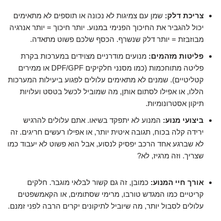
צריכת דלק:
שמן עם צמיגות לא נכונה או תוספים לא מתאימים
יכול להגביר את החיכוך הפנימי במנוע. יותר חיכוך = יותר אנרגיה
מבוזבזת = יותר דלק שנשרף. הכסף שלכם פשוט מתאדה.
פליטות מזהמים:
מנועים מודרניים מצוידים במערכות בקרת
פליטה מתוחכמות (כמו מסנני חלקיקים DPF/GPF או ממירים
קטליטיים). שמנים לא מתאימים עלולים לפגוע ביעילות המערכות
הללו, או אפילו לסתום אותן, מה שמוביל לכשל בטסט ועלויות
תיקון אסטרונומיות.
ביצועי מנוע:
המנוע לא יתפקד בשיאו. אתם עלולים להרגיש
ירידה קלה בכוח, תגובה איטית יותר, או אפילו רעשים חריגים. זה
לא שברגע אחד הרכב יפסיק לנסוע, אבל הוא פשוט לא יעבוד כמו
שצריך. וזה מרגיז, לא?
אורך חיי המנוע:
כמובן, זה גם קשור לבלאי מוגבר. חלקים
קריטיים כמו המגדש טורבו, מרימי שסתומים, או הקאמשפטים
עלולים לסבול יותר, מה שיוביל לתיקונים יקרים הרבה לפני זמנם.