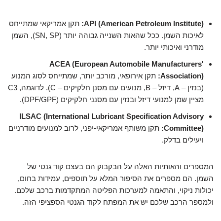
API (American Petroleum Institute):
תקן אמריקאי שמתייחס
לאיכות השמן. ככל שהאות השנייה גבוהה יותר (SN, SP), השמן
מודרני ואיכותי יותר.
ACEA (European Automobile Manufacturers'
Association):
תקן אירופאי, מורכב יותר, שמתייחס לסוג המנוע
(בנזין – A, דיזל – B, מנועים עם מסנן חלקיקים – C). לדוגמה, C3
מציין שמן למנועי דיזל ובנזין עם מסנני חלקיקים (DPF/GPF).
ILSAC (International Lubricant Specification Advisory
Committee):
תקן משותף אמריקאי-יפני, לרוב למנועים מודרניים
ויעילים בדלק.
המספרים והאותיות האלה על הבקבוק הם בעצם קוד גנטי של
השמן. הם מספרים את הסיפור המלא על תוספים, עמידות בחום,
יכולות ניקוי, והתאמה למערכות הפליטה המתקדמות ברכב שלכם.
ולמספר הרכב שלכם יש את המפתח לקוד הגנטי הספציפי הזה.