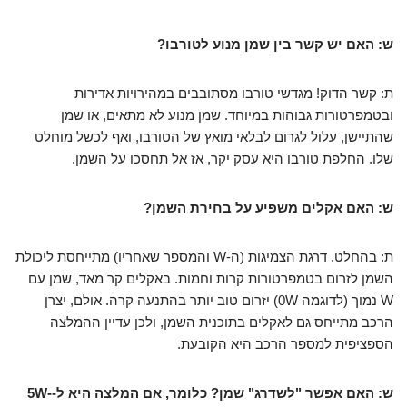
ש: האם יש קשר בין שמן מנוע לטורבו?
ת: קשר הדוק! מגדשי טורבו מסתובבים במהירויות אדירות
ובטמפרטורות גבוהות במיוחד. שמן מנוע לא מתאים, או שמן
שהתיישן, עלול לגרום לבלאי מואץ של הטורבו, ואף לכשל מוחלט
שלו. החלפת טורבו היא עסק יקר, אז אל תחסכו על השמן.
ש: האם אקלים משפיע על בחירת השמן?
ת: בהחלט. דרגת הצמיגות (ה-W והמספר שאחריו) מתייחסת ליכולת
השמן לזרום בטמפרטורות קרות וחמות. באקלים קר מאד, שמן עם
W נמוך (לדוגמה 0W) יזרום טוב יותר בהתנעה קרה. אולם, יצרן
הרכב מתייחס גם לאקלים בתוכנית השמן, ולכן עדיין ההמלצה
הספציפית למספר הרכב היא הקובעת.
ש: האם אפשר "לשדרג" שמן? כלומר, אם המלצה היא ל-5W-