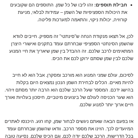
חבילת תוספים:
זהו ליבו של כל שמן. התוספים הם שקובעים
את היכולות הספציפיות של השמן – עמידות לבלאי, מניעת
קורוזיה, יכולות ניקוי, והתאמה למערכות פליטה.
לכן, אל תצאו מנקודת הנחה ש"סינתטי" זה מספיק. חייבים לוודא
שהשמן הסינתטי הספציפי שבחרתם עומד בתקנים ואישורי היצרן
המתאימים לרכב שלכם. זה ההבדל בין שמן שיאריך את חיי המנוע
שלכם לבין שמן שסתם ירוקן לכם את הכיס.
לסיכום, עולם שמני המנוע הוא מורכב ומסקרן. אבל הוא לא חייב
להיות מאיים. הכלים לבחירת השמן הנכון נמצאים היום בקלות
בהישג ידכם. המספר שעל הרכב שלכם הוא הרבה יותר מסתם זיהוי.
הוא שער הכניסה לעולם של ביצועים מיטביים, חיסכון בעלויות ואורך
חיים ארוך יותר למנוע שלכם.
אז בפעם הבאה שאתם ניגשים לבחור שמן, קחו רגע. היכנסו לאתרים
המיועדים לכך. הזינו את מספר הרכב. וודאו שהשמן שבחרתם עומד
בכל הדרישות. הרכב שלכם יודה לכם, וגם הכיס שלכם. נסיעה טובה