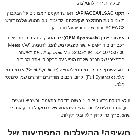
חייב להיות זהה להמלצה.
תקני API/ACEA/ILSAC:
ודאו שהתקנים המצוינים על הבקבוק
תואמים את ההמלצה שקיבלתם. לדוגמה, אם המנוע שלכם דורש
ACEA C3, ודאו שזה מופיע על הבקבוק.
אישורי יצרן (OEM Approvals):
זה החלק החשוב ביותר. יצרני
רכב רבים דורשים אישור ספציפי משלהם. לדוגמה, "Meets VW
504 00 / 507 00" או "Approved MB 229.52". אם האישור
הספציפי של הרכב שלכם מופיע על הבקבוק, אתם מכוסים.
סוג השמן:
מינרלי, סינתטי למחצה (Semi-Synthetic) או סינתטי
מלא (Full Synthetic). לרוב, רכבים מודרניים דורשים שמן סינתטי
מלא.
זו לא מטלת מדע טילים. זו פשוט בדיקת התאמה. וכשהיא נעשית
נכון, אתם יכולים להיות רגועים שהמנוע שלכם מקבל בדיוק את מה
שהוא צריך כדי לרוץ חלק ובלי תקלות.
חשיפה! ההשלכות המפתיעות של