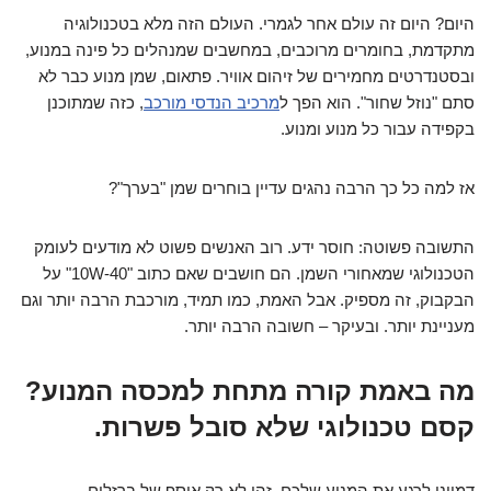
היום? היום זה עולם אחר לגמרי. העולם הזה מלא בטכנולוגיה
מתקדמת, בחומרים מרוכבים, במחשבים שמנהלים כל פינה במנוע,
ובסטנדרטים מחמירים של זיהום אוויר. פתאום, שמן מנוע כבר לא
סתם "נוזל שחור". הוא הפך ל
מרכיב הנדסי מורכב
, כזה שמתוכנן
בקפידה עבור כל מנוע ומנוע.
אז למה כל כך הרבה נהגים עדיין בוחרים שמן "בערך"?
התשובה פשוטה: חוסר ידע. רוב האנשים פשוט לא מודעים לעומק
הטכנולוגי שמאחורי השמן. הם חושבים שאם כתוב "10W-40" על
הבקבוק, זה מספיק. אבל האמת, כמו תמיד, מורכבת הרבה יותר וגם
מעניינת יותר. ובעיקר – חשובה הרבה יותר.
מה באמת קורה מתחת למכסה המנוע?
קסם טכנולוגי שלא סובל פשרות.
דמיינו לרגע את המנוע שלכם. זהו לא רק אוסף של ברזלים