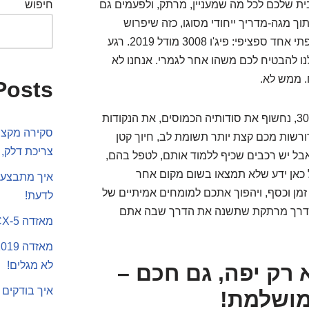
בי רכב, וברוכים הבאים ל-Carguru – הבית שלכם לכל מה שמעניין, מרתק, ולפעמים גם
חיפוש
ך מגה-מדריך ייחודי מסוגו, כזה שיפרוש
בפניכם את כל קלפי המידע על רכב שטח-פנאי צרפתי אחד ספציפי: פיג'ו 3008 מודל 2019. רגע
נו להבטיח לכם משהו אחר לגמרי. אנחנו לא
. ממש לא.
Posts
במקום זאת, נצלול איתכם לעומק הנשמה של ה-3008, נחשוף את סודותיה הכמוסים, את הנקודות
סקירה מקצוע
רשות מכם קצת יותר תשומת לב, חיוך קטן
צריכת דלק, 
אבל יש רכבים שכיף ללמוד אותם, לטפל בהם,
 כאן ידע שלא תמצאו בשום מקום אחר
איך מתבצע 
זמן וכסף, ויהפוך אתכם למומחים אמיתיים של
לדעת!
יוצאים לדרך מרתקת שתשנה את הדרך שבה אתם
מאזדה CX-5 או סקודה קארוק
לא מגלים!
 שלכם 2019: לא רק יפה, גם חכם –
איך בודקים 
מושלמת!