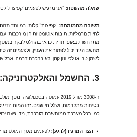
שאלה מהשטח:
"אני מרגיש לפעמים 'קפיצות' קטנ
תשובה מהמומחה:
"קפיצות" קלות, במיוחד תחת ע
להיות נורמליות. תיבות אוטומטיות הן מורכבות. עם
מתרחשות באופן תדיר, כדאי בהחלט לבקר במוסך 
מחשב הגיר יכול לפתור את העניין, ולפעמים זה ס
לשמן טרי או לכיוונון קטן. לא בהכרח דרמה, אבל
שו
3. החשמל והאלקטרוניקה: קסם טכנולוגי במיטבו?
ה-3008 מודל 2019 עמוסה בטכנולוגיה:
בטיחות מתקדמות, ושלל חיישנים. זהו המוח הדיגיטל
כמו בכל מערכת ממוחשבת מורכבת, מדי פעם יכולות
הצד המרגיז (לרגע):
לפעמים מסך המולטימדיה י