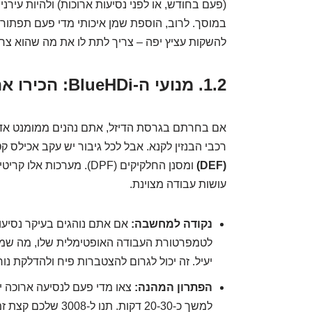
(פעם בחודש, או לפני נסיעות ארוכות) ולהיות עירני
במוסך. לרוב, הוספת שמן איכותי מדי פעם תפתור א
להשקות עציץ יפה – צריך לתת לו את מה שהוא צרי
1.2. מנועי ה-BlueHDi: הכירו את חברכם ה-AdBlue
אם בחרתם בגרסת הדיזל, אתם נהנים ממומנט אדי
רכבי הבנזין לקנא. אבל לכל גיבור יש עקב אכילס ק
(DEF)
ומסנן החלקיקים (DPF). מער
עושות עבודה מצוינת.
נקודה למחשבה:
לטמפרטורת העבודה האופטימלית שלו, מה שמונ
יעיל. זה יכול לגרום להצטברות פיח ולהדלקת נו
הפתרון המהנה:
צאו מדי פעם לנסיעה ארוכה י
למשך כ-20-30 דקות. 