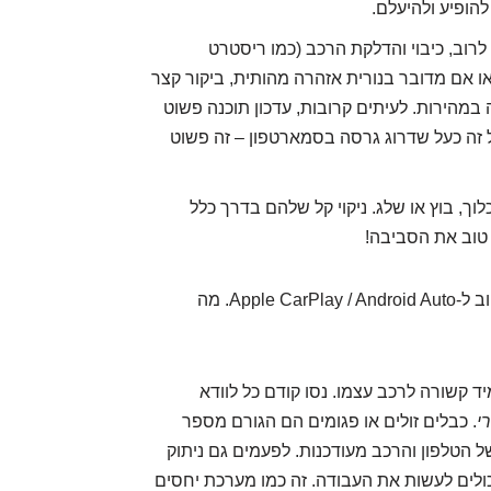
להופיע ולהיעלם.
 לרוב, כיבוי והדלקת הרכב (כמו ריסטרט
ו אם מדובר בנורית אזהרה מהותית, ביקור קצר
במהירות. לעיתים קרובות, עדכון תוכנה פשוט
 זה כעל שדרוג גרסה בסמארטפון – זה פשוט
לוך, בוץ או שלג. ניקוי קל שלהם בדרך כלל
 טוב את הסביבה!
"הטלפון שלי לא תמיד מתחבר טוב ל-Apple CarPlay / Android Auto. מה
יד קשורה לרכב עצמו. נסו קודם כל לוודא
י
. כבלים זולים או פגומים הם הגורם מספר
ל הטלפון והרכב מעודכנות. לפעמים גם ניתוק
כולים לעשות את העבודה. זה כמו מערכת יחסים