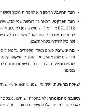
הצד החיובי:
הרעיון הוא להפחית חיכוך ולשפר א
הצד הפרקטי:
רצועה כזו דורשת
שמן מנוע איכו
B71 2312 או דומיו). שימוש בשמן לא נכון
להתפורר עם הזמן. התוצאה? שאריות רצועה ש
ולהוביל לירידה בלחץ השמן.
מה עושים?
פשוט מאוד: מקפידים על טיפולים 
ודורשים שמן מנוע בתקן הנכון. זו השקעה קטנ
שמנים ורצועות בעתיד. דמיינו שאתם נותנים למ
מונים!
שאלה מהשטח:
"שמעתי שמנועי PureTech שותים שמן. זה נכון?"
תשובה מהמומחה:
לא בהכרח "שותים", אבל
צרי
מודרניים
, במיוחד אלו המצוידים בטורבו. מה שחש