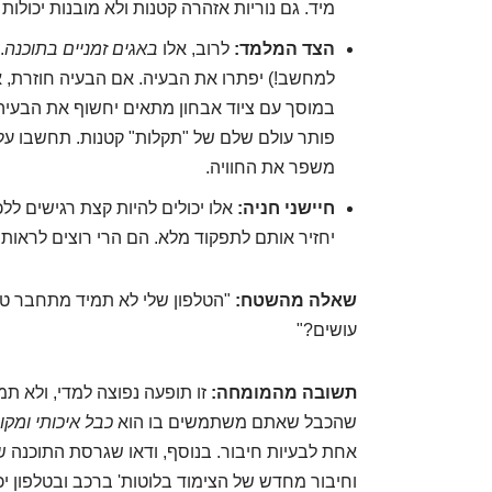
מיד. גם נוריות אזהרה קטנות ולא מובנות יכולות 
הצד המלמד:
לרוב, אלו
באגים זמניים בתוכנה
.
למחשב!) יפתרו את הבעיה. אם הבעיה חוזרת, א
במוסך עם ציוד אבחון מתאים יחשוף את הבעיה 
פותר עולם שלם של "תקלות" קטנות. תחשבו על
משפר את החוויה.
חיישני חניה:
אלו יכולים להיות קצת רגישים ללכ
יחזיר אותם לתפקוד מלא. הם הרי רוצים לראות
שאלה מהשטח:
עושים?"
תשובה מהמומחה:
זו תופעה נפוצה למדי, ולא תמ
שהכבל שאתם משתמשים בו הוא
כבל איכותי ומקור
אחת לבעיות חיבור. בנוסף, ודאו שגרסת התוכנה ש
וחיבור מחדש של הצימוד בלוטות' ברכב ובטלפון י