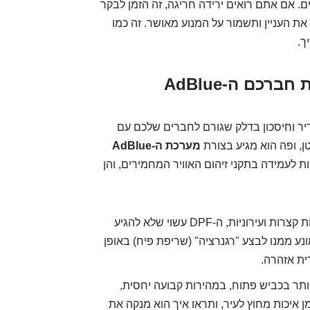
ים. אם אתם רואים ירידה חריגה, זה הזמן לבקר
ת העניין ותשמור על המנוע מאושר. זה כמו
ך.
ר וחיסכון בדלק שגורם לחברים שלכם עם
טן, ופה הוא מגיע בצורת
מערכת ה-AdBlue
כות אלו קריטיות לעמידה בתקני זיהום האוויר המחמירים, והן
אם אתם נוהגים בעיקר נסיעות קצרות ועירוניות, ה-DPF עשוי שלא להגיע
ע ממנו לבצע "רגנרציה" (שריפת פיח) באופן
רית אזהרה.
ותר בכביש פתוח, במהירות קבועה יחסית,
תנו ל-3008 שלכם קצת זמן איכות מחוץ לעיר, ותראו איך הוא מנקה את