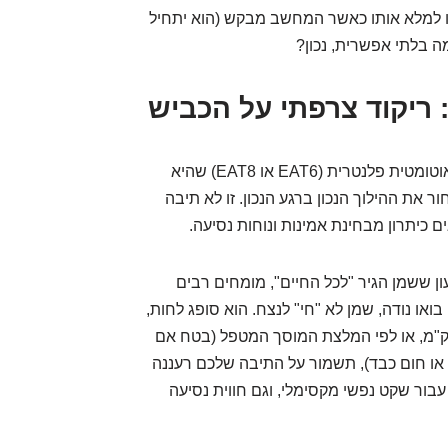
. לגבי ה-AdBlue, פשוט דאגו למלא אותו כאשר המחשב מבקש (הוא יתחיל
 בלתי אפשרית, נכון?
הפיג'ו 3008 מודל 2019 מגיעה עם תיבת הילוכים אוטומטית פלנטרית (EAT6 או EAT8) שהיא
ור את ההילוך הנכון ברגע הנכון. זו לא תיבה
 כיתרון מבחינת אמינות ונוחות נסיעה.
ון ששמן הגיר "לכל החיים", מומחים רבים
 בואו נודה, שמן לא "חי" לנצח. הוא סופג לחות,
חמם, ומתעייף. החלפה כל 60,000-80,000 ק"מ, או לפי המלצת המוסך המטפל (בטח אם
או חום כבד), תשמור על התיבה שלכם רעננה
עבור שקט נפשי מקסימלי, וגם חווית נסיעה