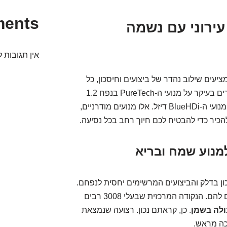
ments
 עירוני עם נשמה
אין תגובות ל
וון מנועים שמציעים שילוב נהדר של ביצועים וחיסכון, כל
אחד עם ה"קסם" והאופי הצרפתי שלו. אנחנו מדברים בעיקר על מנועי ה-PureTech בנפח 1.2
ליטר (130 כ"ס) ו-1.6 ליטר (180 כ"ס), ולעיתים גם מנועי ה-BlueHDi דיזל. אלו מנועים מודרניים,
הכיר כדי להבטיח לכם חיוך רחב בכל נסיעה.
זכות החיסכון בדלק והביצועים המרשימים יחסית לנפחם.
אבל כמו כל כלי מכאני עדין, הם אוהבים שמקשיבים להם. הנקודה המרכזית שבעלי 3008 רבים
ולה בשמן
. כן, קראתם נכון. רצועה שנמצאת
כה מראש.