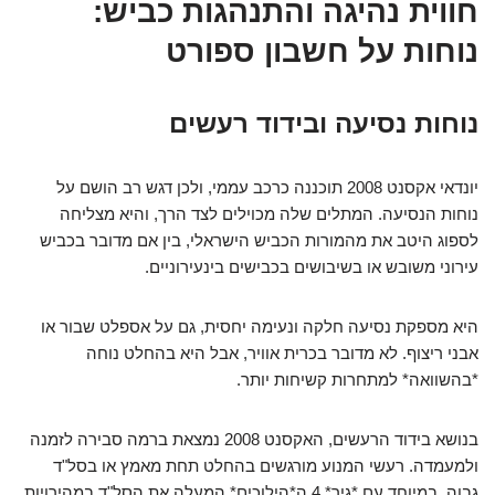
חווית נהיגה והתנהגות כביש:
נוחות על חשבון ספורט
נוחות נסיעה ובידוד רעשים
יונדאי אקסנט 2008 תוכננה כרכב עממי, ולכן דגש רב הושם על
נוחות הנסיעה. המתלים שלה מכוילים לצד הרך, והיא מצליחה
לספוג היטב את מהמורות הכביש הישראלי, בין אם מדובר בכביש
עירוני משובש או בשיבושים בכבישים בינעירוניים.
היא מספקת נסיעה חלקה ונעימה יחסית, גם על אספלט שבור או
אבני ריצוף. לא מדובר בכרית אוויר, אבל היא בהחלט נוחה
*בהשוואה* למתחרות קשיחות יותר.
בנושא בידוד הרעשים, האקסנט 2008 נמצאת ברמה סבירה לזמנה
ולמעמדה. רעשי המנוע מורגשים בהחלט תחת מאמץ או בסל"ד
גבוה, במיוחד עם *גיר* 4 ה*הילוכים* המעלה את הסל"ד במהירויות