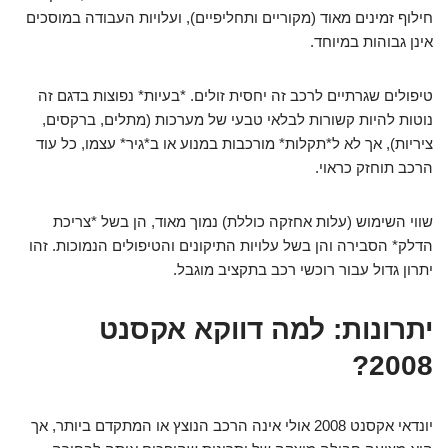
חילוף זמינים מאוד (מקוריים ותחליפיים), ועלויות העבודה במוסכים
אינן גבוהות במיוחד.
טיפולים שגרתיים לרכב זה יחסית זולים. *בעיות* נפוצות בדגם זה
נוטות להיות קשורות לבלאי טבעי של מערכות (מתלים, ברקסים,
ציריות), אך לא ל*תקלות* מורכבות במנוע או ב*גיר* עצמו, כל עוד
הרכב תוחזק כראוי.
שווי השימוש (עלות אחזקה כוללת) נמוך מאוד, הן בשל *צריכת
הדלק* הסבירה והן בשל עלויות התיקונים והטיפולים הנמוכות. זהו
יתרון גדול עבור רוכשי רכב בתקציב מוגבל.
יתרונות: למה דווקא אקסנט
2008?
יונדאי אקסנט 2008 אולי אינה הרכב הנוצץ או המתקדם ביותר, אך