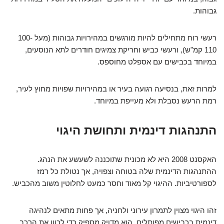
גבוהות.
רעשי רוח מתחילים להיות מורגשים במהירויות גבוהות (מעל 100-
110 קמ"ש), ורעשי כביש וחריקת צמיגים חודרים לתא הנוסעים,
במיוחד בכבישים עם אספלט מחוספס.
למרות זאת, בנסיעה רגועה בעיר או במהירויות שפויות מחוץ לעיר,
רמת הרעש נסבלת ולא מעייפת במיוחד.
התנהגות דינמית ותחושת היגוי
האקסנט 2008 היא לא מכונית שתוכננה לשעשע את הנהג.
ההתנהגות הדינמית שלה בטוחה וצפויה, אך נטולת כל רמז
לספורטיביות. ההיגוי קל מאוד וחסר כמעט לחלוטין משוב מהכביש.
זהו היגוי מצוין לתמרון עירוני ולחניה, אך פחות מתאים לנהיגה
דינמית בכבישים מפותלים. הוא מדויק מספיק כדי לכוון את הרכב,