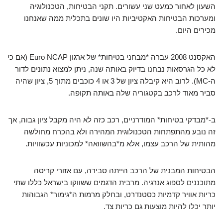
השעון לאחור כמעט שני עשורים. תקני הבטיחות, הטכנולוגיה
ומערכות הבטיחות האקטיביות היו שונים בתכלית ממה שאנחנו
מכירים היום.
האקסנט 2008 עברה *מבחני בטיחות* של ארגון Euro NCAP (אם כי
לא כל הגרסאות נבחנו בדיוק באותה שנה, ניתן למצוא נתונים לדור
ה-MC). לרוב היא קיבלה ציון של 3 או 4 כוכבים מתוך 5, ציון שהיה
סביר מאוד לרכב בקטגוריה שלה באותה תקופה.
ב-*מבדקי בטיחות* המודרניים, רכב כזה לא היה מקבל ציון גבוה, אך
זה נובע מהתפתחות הטכנולוגית המהירה ולא בהכרח מחולשה
מהותית של הרכב עצמו, אלא מ*בהשוואה* למכוניות עכשוויות.
הבטיחות המבנית של הרכב הייתה סבירה, עם אזורי קריסה
מתוכננים לספוג אנרגיה. מרבית הדגמים ששווקו בישראל כללו שתי
כריות אוויר קדמיות כסטנדרט, ובחלק מרמות ה*גימור* הגבוהות
יותר יכלו להיות מוצעות גם כריות צד.