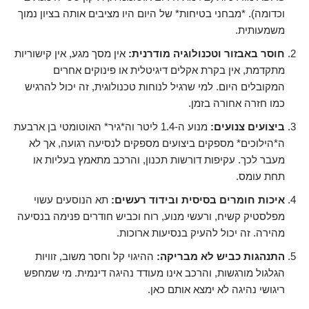
וכדומה). *מבחני בטיחות* של היום היו מציבים אותה בציון נמוך
משמעותית.
חוסר באבזור וטכנולוגיה מודרנית:
אין מסך מגע, אין קישוריות
מתקדמת, אין בקרת אקלים דיגיטלית או פינוקים אחרים
המקובלים היום. למי שרגיל לנוחות טכנולוגית, זה יכול להרגיש
כמו חזרה אחורה בזמן.
ביצועים צנועים:
מנוע ה-1.4 ליטר וה*גיר* האוטומטי בן ארבעת
ה*הילוכים* מספקים ביצועים מספקים לנסיעה רגועה, אך לא
מעבר לכך. עקיפות דורשות תכנון, והרכב מתאמץ בעליות או
תחת עומס.
איכות חומרים בסיסית ובידוד רעשים:
תא הנוסעים עשוי
מפלסטיק קשיח, ורעשי מנוע, רוח וכביש חודרים פנימה בנסיעה
מהירה. זה יכול להעיק בנסיעות ארוכות.
התנהגות כביש לא מבריקה:
ההיגוי קל וחסר משוב, זוויות
הגלגול מורגשות, והרכב אינו מעודד נהיגה דינמית. מי שמחפש
ריגושי נהיגה לא ימצא אותם כאן.