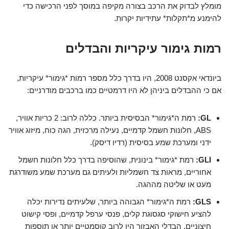
מומלץ לבדוק את הרכב בצורה מקיפה במוסך לפני הרכישה כדי
להימנע מ*תקלות* עתידיות יקרות.
רמות גימור עיקריות והבדלים
ביונדאי אקסנט 2008, היו בדרך כלל מספר רמות *גימור* עיקריות,
אם כי ההבדלים ביניהן לא היו דרמטיים כמו ברכבים מודרניים:
GL:
רמת ה*גימור* הבסיסית ביותר. כללה לרוב: 2 כריות אוויר,
ABS, חלונות חשמל קדמיים, נעילה מרכזית, הגה כוח, מיזוג אוויר
ידני ומערכת שמע בסיסית (רדיו דיסק).
GLI:
רמת *גימור* בינונית, שהוסיפה בדרך כלל חלונות חשמל
אחוריים, מראות צד חשמליות ולעיתים גם מערכת שמע משודרגת
מעט או שליטה מההגה.
GLS:
רמת ה*גימור* הגבוהה ביותר, שלעיתים נדירות יכלה
להציע חישוקי סגסוגת קלים, פנסי ערפל קדמיים, ופסי קישוט
חיצוניים. הבדלי האבזור היו לרוב קוסמטיים יותר או תוספות