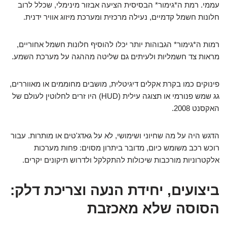
עממי. רמת ה*גימור* הבסיסית הציעה אבזור מינימלי, שכלל לרוב
חלונות חשמל קדמיים, נעילה מרכזית ומערכת מיזוג אוויר ידנית.
רמות ה*גימור* הגבוהות יותר יכלו להוסיף חלונות חשמל אחוריים,
מראות צד חשמליות ולעיתים גם שליטה מההגה על מערכת השמע.
פינוקים כמו בקרת אקלים דיגיטלית, מושבים מחוממים או מאווררים,
גג שמש פנורמי או תצוגה עילית (HUD) היו זרים לחלוטין לעולם של
האקסנט 2008.
הדגש היה על מה שחיוני ושימושי, לא על גאדג'טים או מותרות. עבור
רוכש רכב משומש כיום, מדובר ביתרון מסוים: פחות מערכות
אלקטרוניות מורכבות שיכולות להתקלקל ולדרוש תיקונים יקרים.
ביצועים, יחידת הנעה וצריכת דלק:
הסוסה שלא מאכזבת