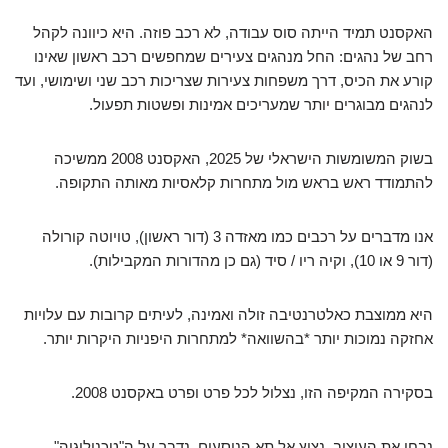
האקסנט תמיד הייתה סוס עבודה, לא רכב פוזה. היא כיוונה לקהל
רחב של נהגים: החל מנהגים צעירים שמחפשים רכב ראשון שאינו
קורע את הכיס, דרך משפחות צעירות שצריכות רכב שני ושימושי, ועד
לנהגים מבוגרים יותר שמעריכים אמינות ופשטות תפעול.
בשוק המשומשות הישראלי של 2025, האקסנט 2008 ממשיכה
להתמודד ראש בראש מול מתחרות קלאסיות מאותה התקופה.
אנו מדברים על רכבים כמו מאזדה 3 (דור ראשון), טויוטה קורולה
(דור 9 או 10), וקיה ריו / סיד (גם כן מהדורות המקבילות).
היא ממוצבת כאלטרנטיבה זולה ואמינה, לעיתים קרובות עם עלויות
אחזקה נמוכות יותר *בהשוואה* למתחרות היפניות היקרות יותר.
בסקירה המקיפה הזו, נצלול לכל פרט ופרט באקסנט 2008.
נבחן את העיצוב, נציץ אל תא הנוסעים, נדבר על ה"טכנולוגיה"