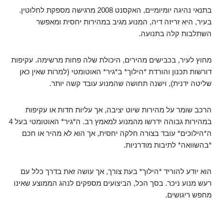
בתנאי נהיגה יומיומיים, האקסנט 2008 מרגישה מספקת לחלוטין.
בעיר, היא זריזה דיה, המנוע מגיב במהירות יחסית ומאפשר
השתלבות קלה בתנועה.
מחוץ לעיר, בכבישים מהירים, היכולת שלה פחות מרשימה. עקיפות
דורשות תכנון והורדת *הילוך* ב*גיר* האוטומטי (למרות שאין כאן
שליטה ידנית), וישנה תחושה שהמנוע עובד קשה יותר.
הרכב שומר על מהירות שיוט יציבה, אך עליות חדות או עקיפות
במהירות גבוהה ידרשו מהמנוע למאמץ רב. ה*גיר* האוטומטי בעל 4
ה*הילוכים* עובד בצורה חלקה יחסית, אך הוא לא מהיר או חכם
*בהשוואה* לתיבות מודרניות.
הוא יודע להוריד *הילוך* בעת צורך, אך עושה זאת בדרך כלל עם
רעש מנוע ניכר. בסך הכל, הביצועים מספקים לנהג הממוצע שאינו
מחפש ריגושים.