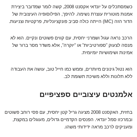
כשמסתכלים על יונדאי אקסנט 2008, קשה לומר שמדובר ביצירת
אמנות מוטורית עוצרת נשימה. להיפך, הפילוסופיה העיצובית של
הדור הזה (MC) הייתה כולה סביב פונקציונליות, פרקטיות וצניעות.
הרכב נראה עגול ושמרני יחסית, עם קווים פשוטים ונקיים. הוא לא
מנסה לצעוק "ספורטיביות" או "יוקרה", אלא משדר מסר ברור של
אמינות ושימושיות יומיומית.
הוא נטול גינונים מיותרים, וממש כמו חייל טוב, עושה את העבודה
ללא תלונות וללא משיכת תשומת לב.
אלמנטים עיצוביים ספציפיים
בחזית, האקסנט 2008 מציגה גריל קטן יחסית, עם פסי רוחב פשוטים
ובמרכזו סמל יונדאי. הפנסים הקדמיים גדולים, מעוגלים במקצת,
ומעניקים לרכב מראה ידידותי משהו.