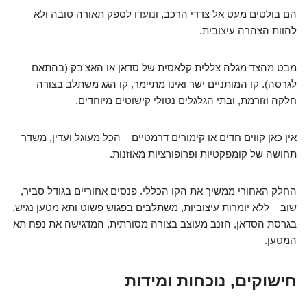
הם בולטים מעט אל צדדי הרכב, ונועדו לספק תאורה טובה ולא
להוות הצהרה עיצובית.
מבט מהצד מגלה צללית קלאסית של סדאן או האצ'בק (בהתאם
לגרסה). קו המותניים ישר ואינו מתיימר, קו הגג משתלב בצורה
חלקה וזורמת, ובתי הגלגלים נטולי קישוטים מיוחדים.
אין כאן קווים חדים או קימורים דרמטיים – הכל מעוגל ועדין, משדר
תחושה של קומפקטיות ופרופורציות מאוזנות.
החלק האחורי ממשיך את הקו הכללי. פנסים אחוריים בגודל סביר,
שוב – ללא יומרות עיצוביות, משתלבים בפגוש פשוט ותא מטען נגיש.
בגרסת הסדאן, הזנב מעוצב בצורה מסורתית, המדגישה את נפח תא
המטען.
חישוקים, נוכחות ומידות