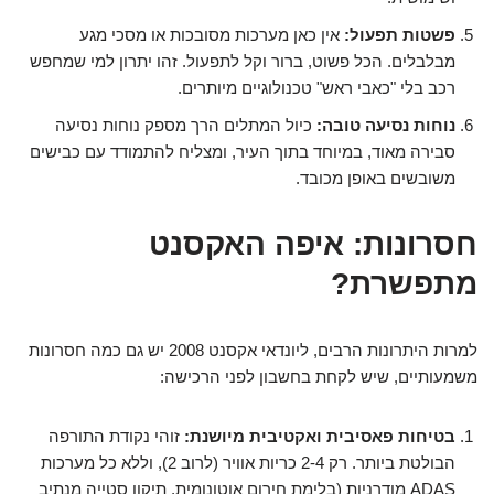
פשטות תפעול:
אין כאן מערכות מסובכות או מסכי מגע
מבלבלים. הכל פשוט, ברור וקל לתפעול. זהו יתרון למי שמחפש
רכב בלי "כאבי ראש" טכנולוגיים מיותרים.
נוחות נסיעה טובה:
כיול המתלים הרך מספק נוחות נסיעה
סבירה מאוד, במיוחד בתוך העיר, ומצליח להתמודד עם כבישים
משובשים באופן מכובד.
חסרונות: איפה האקסנט
מתפשרת?
למרות היתרונות הרבים, ליונדאי אקסנט 2008 יש גם כמה חסרונות
משמעותיים, שיש לקחת בחשבון לפני הרכישה:
בטיחות פאסיבית ואקטיבית מיושנת:
זוהי נקודת התורפה
הבולטת ביותר. רק 2-4 כריות אוויר (לרוב 2), וללא כל מערכות
ADAS מודרניות (בלימת חירום אוטונומית, תיקון סטייה מנתיב