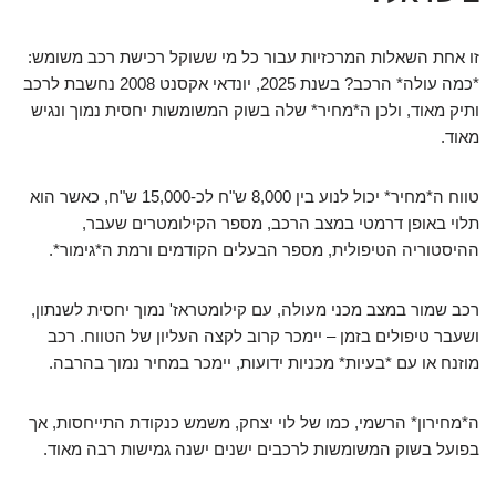
זו אחת השאלות המרכזיות עבור כל מי ששוקל רכישת רכב משומש:
*כמה עולה* הרכב? בשנת 2025, יונדאי אקסנט 2008 נחשבת לרכב
ותיק מאוד, ולכן ה*מחיר* שלה בשוק המשומשות יחסית נמוך ונגיש
מאוד.
טווח ה*מחיר* יכול לנוע בין 8,000 ש"ח לכ-15,000 ש"ח, כאשר הוא
תלוי באופן דרמטי במצב הרכב, מספר הקילומטרים שעבר,
ההיסטוריה הטיפולית, מספר הבעלים הקודמים ורמת ה*גימור*.
רכב שמור במצב מכני מעולה, עם קילומטראז' נמוך יחסית לשנתון,
ושעבר טיפולים בזמן – יימכר קרוב לקצה העליון של הטווח. רכב
מוזנח או עם *בעיות* מכניות ידועות, יימכר במחיר נמוך בהרבה.
ה*מחירון* הרשמי, כמו של לוי יצחק, משמש כנקודת התייחסות, אך
בפועל בשוק המשומשות לרכבים ישנים ישנה גמישות רבה מאוד.