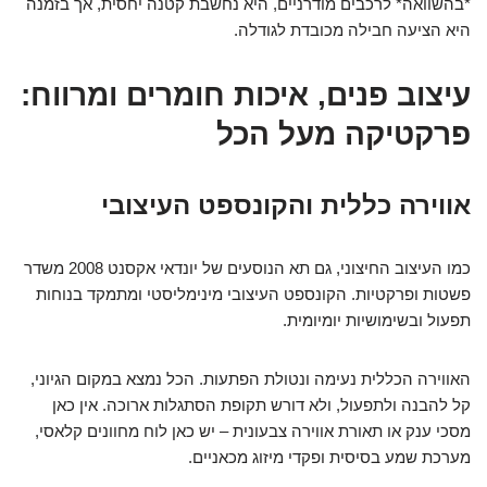
*בהשוואה* לרכבים מודרניים, היא נחשבת קטנה יחסית, אך בזמנה
היא הציעה חבילה מכובדת לגודלה.
עיצוב פנים, איכות חומרים ומרווח:
פרקטיקה מעל הכל
אווירה כללית והקונספט העיצובי
כמו העיצוב החיצוני, גם תא הנוסעים של יונדאי אקסנט 2008 משדר
פשטות ופרקטיות. הקונספט העיצובי מינימליסטי ומתמקד בנוחות
תפעול ובשימושיות יומיומית.
האווירה הכללית נעימה ונטולת הפתעות. הכל נמצא במקום הגיוני,
קל להבנה ולתפעול, ולא דורש תקופת הסתגלות ארוכה. אין כאן
מסכי ענק או תאורת אווירה צבעונית – יש כאן לוח מחוונים קלאסי,
מערכת שמע בסיסית ופקדי מיזוג מכאניים.