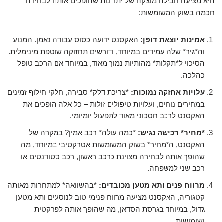
היא מציעה חבילה מוצקה של יתרונות שהופכים אותה לבחירה
חכמה בשוק המשומשות:
אמינות יוצאת דופן:
האקסנט ידועה כסוס עבודה נאמן. המנוע
וה*גיר* שלה עמידים במיוחד, ודורשים תחזוקה שוטפת מינימלית.
הסיכוי ל*תקלות* מהותיות נמוך מאוד, במיוחד אם הרכב טופל
כהלכה.
עלויות אחזקה נמוכות:
*צריכת דלק* סבירה, חלקי חילוף זמינים
במחירים נוחים, ועלויות טיפולים זולות – כל אלה הופכים את
האקסנט לרכב חסכוני מאוד לתפעול יומיומי.
*מחיר* רכישה נגיש:
*כמה עולה* רכב אמין? במקרה של
האקסנט, ה*מחיר* בשוק המשומשות אטרקטיבי במיוחד, מה
שהופך אותה לבחירה מצוינת כרכב ראשון, רכב סטודנטים או
רכב שני למשפחה.
מרווח פנים ותא מטען מכובדים:
*בהשוואה* למתחרות מאותה
קטגוריה, האקסנט מציעה מרווח פנימי טוב לנוסעים ותא מטען
גדול, במיוחד בגרסת הסדאן, מה שהופך אותה לפרקטית
ושימושית.