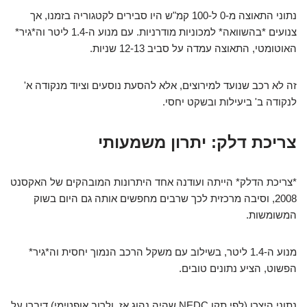
נתוני התאוצה מ-0 ל-100 קמ"ש היו סבירים לקטגוריה בזמנו, אך
צנועים *בהשוואה* למכוניות מודרניות. עם מנוע ה-1.4 ליטר וה*גיר*
האוטומטי, התאוצה עמדה על סביב 12-13 שניות.
זה לא רכב שנועד למירוצים, אלא להסעת נוסעים וציוד מנקודה א'
לנקודה ב' ביעילות ובשקט יחסי.
צריכת דלק: יתרון משמעותי
*צריכת הדלק* הייתה ועודנה אחד היתרונות המובהקים של האקסנט
2008, וסיבה מרכזית לכך שרבים מחפשים אותה גם היום בשוק
המשומשות.
מנוע ה-1.4 ליטר, בשילוב עם משקל הרכב הנמוך יחסית וה*גיר*
הפשוט, הציע נתונים טובים.
נתוני היצרן (לפי תקן NEDC שהיה נהוג אז, ולרוב אופטימי) דיברו על