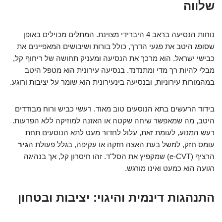
שלווה
נוחות הנסיעה בראב 4 היברידי מצוינת. המתלים מכוילים באופן
שסופג היטב את פגעי הדרך, כולל בורות ושיבושים המאפיינים את
כבישי ישראל. הוא מרכך את הנסיעה ומעניק תחושה של ריחוף קל,
מבלי להיות רך מדי ומתנדנד. בנסיעה עירונית הוא מטפל היטב
במהמורות עירוניות, ובנסיעה בינעירונית הוא שומר על יציבות ורוגע.
בידוד הרעשים בתא הנוסעים טוב מאוד. רעשי כביש ורוח מבודדים
היטב, מה שמאפשר שיחה שקטה או האזנה למוזיקה ללא הפרעות.
רעש המנוע, לעומת זאת, עלול לחדור מעט לתא הנוסעים תחת
עומס חזק, למשל בעת האצה חזקה או עקיפה, בגלל פעולת ה
גיר
הרציף (e-CVT) שמקפיץ את הסל"ד. זהו חיסרון קל, אך בנהיגה
רגועה הוא כמעט ואינו מורגש.
התנהגות דינמית והיגוי: יציבות ובטחון