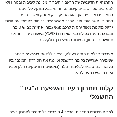
ההתנהגות הדינמית של הראב 4 היברידי מכוונת ליציבות ובטחון ולא
לביצועים ספורטיביים קיצוניים. ההיגוי בעל משקל קל ונעים
בתמרונים עירוניים, אך הוא מספק דיוק מספק ומשוב סביר
במהירויות גבוהות יותר. הרכב מרגיש יציב ובטטוח בפניות, עם זוויות
גלגול מתונות מאוד יחסית לרכב פנאי גבוה.
אחיזת כביש
טובה
ומערכת הנעה כפולה (בגרסאות ה-AWD-i) משפרת עוד יותר את
תחושת הביטחון, במיוחד בתנאי דרך חלקלקים.
מערכת הבלמים חזקה ויעילה, והיא כוללת גם
רגנרציה
חכמה
שממירה אנרגיית בלימה לחשמל וטוענת את הסוללה. המעבר בין
בלימה רגנרטיבית לבלימה רגילה (באמצעות הדיסקים) חלק וטבעי,
ואינו מורגש כמעט לנהג.
קלות תמרון בעיר והשפעת ה"גיר"
החשמלי
למרות מידותיו הנדיבות, הראב 4 היברידי קל יחסית לתמרון בעיר.