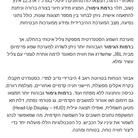
מאחורי ההגה, תמצאו לוח מחוונים דיגיטלי בגודל 7 או 12.3 אינץ'
(שוב, תלוי ב
רמת גימור
), המציג מידע חיוני בצורה ברורה וניתנת
להתאמה אישית. ניתן לבחור בין מספר תצוגות שונות, כולל נתוני
נסיעה, מצב המערכת ההיברידית ומידע ממערכות הבטיחות.
מערכת השמע הסטנדרטית מספקת צליל איכותי בהחלט, אך
ב
רמות הגימור
הגבוהות יותר ניתן לשדרג למערכת שמע פרימיום
מבית JBL, שתשדרג את חווית הסאונד לרמה אחרת לגמרי עם צליל
עשיר ומלא.
אבזור הנוחות בטויוטה ראב 4 היברידי נדיב למדי. כסטנדרט תקבלו
בקרת אקלים מפוצלת, חיישני חניה קדמיים ואחוריים, מצלמת רוורס,
כניסה והתנעה ללא מפתח ועוד. ב
רמות גימור
גבוהות יותר תמצאו
גם חימום ו/או אוורור למושבים הקדמיים, גג פנורמי נפתח, דלת תא
מטען חשמלית, ואפילו תצוגה עילית (Head-Up Display – HUD)
המשקפת נתונים חשובים על השמשה הקדמית, מה שמאפשר לנהג
לשמור את עיניו על הכביש. כל הטכנולוגיות הללו פועלות יחד כדי
ליצור חוויה נוחה, בטוחה ומהנה.