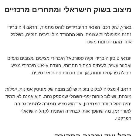
מיצוב בשוק הישראלי ומתחרים מרכזיים
בארץ, שוק רכבי הפנאי ההיברידיים לוהט מתמיד, והראב 4 היברידי
נהנה מפופולריות עצומה. הוא מתמודד מול יריבים חזקים, כשלכל
אחד מהם יתרונות משלו.
יונדאי טוסון היברידי וקיה ספורטאז' היברידי מציעים עיצובים נועזים
ואבזור עשיר, לעיתים במחיר תחרותי. הונדה CR-V היברידי מציע
חבילה פרקטית ונוחה, אך עם נוכחות פחות אגרסיבית.
הראב 4 מצליח לבלוט בזכות שילוב מנצח של מוניטין אמינות, יעילות
מוכחת, ושילוב כוחות יפני-חשמלי שמספק נחת. הוא אמנם לא תמיד
יהיה הזול ביותר ב
מחירון
, אך הוא מציע
תמורה למחיר
גבוהה
לאורך זמן, מה שהופך אותו לבחירה הגיונית לקהל הישראלי
הפרקטי.