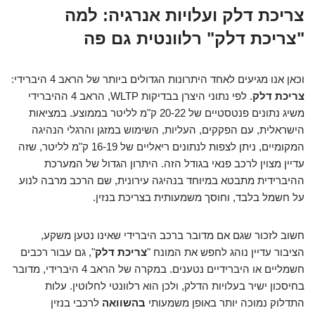
צריכת דלק ועלויות אנרגיה: למה
"צריכת דלק" רלוונטית גם פה
וכאן אנו מגיעים לאחד היתרונות הגדולים ביותר של הראב 4 היברידי:
צריכת דלק
. לפי נתוני היצרן בבדיקות WLTP, הראב 4 ההיברידי
משיג נתונים פנטסטיים של 20-22 ק"מ לליטר בממוצע. במציאות
הישראלית, עם הפקקים, העליות, השימוש במזגן והרגלי הנהיגה
המקומיים, ניתן לצפות לנתונים ריאליים של 16-19 ק"מ לליטר, שזה
עדיין מצוין לרכב פנאי בגודל הזה. היתרון הגדול של המערכת
ההיברידית מתבטא במיוחד בנהיגה עירונית, שם הרכב מרבה לנוע
על חשמל בלבד, וחוסך משמעותית בצריכת בנזין.
חשוב לזכור שגם אם מדובר ברכב היברידי שאינו נטען משקע,
הציבור עדיין נוהג לחפש את המונח "
צריכת דלק
", גם עבור רכבים
חשמליים או היברידיים נטענים. במקרה של הראב 4 היברידי, מדובר
בחיסכון ישיר בעלויות הדלק, ולכן הוא רלוונטי לחלוטין. עלות
התדלוק נמוכה יותר באופן משמעותי
בהשוואה
לרכבי בנזין