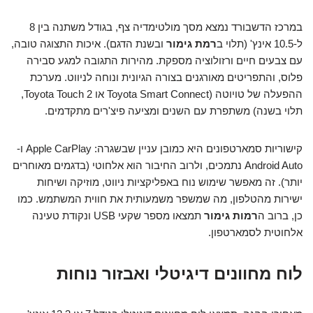
במרכז הדשבורד נמצא מסך מולטימדיה צף, בגודל משתנה בין 8
ל-10.5 אינץ' (תלוי ב
רמת גימור
ובשנת הדגם). איכות התצוגה טובה,
עם צבעים חיים ורזולוציה מספקת. מהירות התגובה למגע סבירה
פלוס, והתפריטים מאורגנים בצורה הגיונית ונוחה לניווט. מערכת
ההפעלה של טויוטה (Toyota Smart Connect או Toyota Touch 2,
תלוי בשנה) משתפרת עם השנים ומציעה פיצ'רים מתקדמים.
קישוריות סמארטפונים היא כמובן עניין שבשגרה: Apple CarPlay ו-
Android Auto נתמכים, ולרוב החיבור הוא אלחוטי (בדגמים מאוחרים
יותר). זה מאפשר שימוש נוח באפליקציות ניווט, מוזיקה ושיחות
ישירות מהטלפון, מה שמשפר משמעותית את חווית המשתמש. כמו
כן, ברוב ה
רמות גימור
תמצאו מספר שקעי USB ונקודת טעינה
אלחוטית לסמארטפון.
לוח מחוונים דיגיטלי ואבזור נוחות