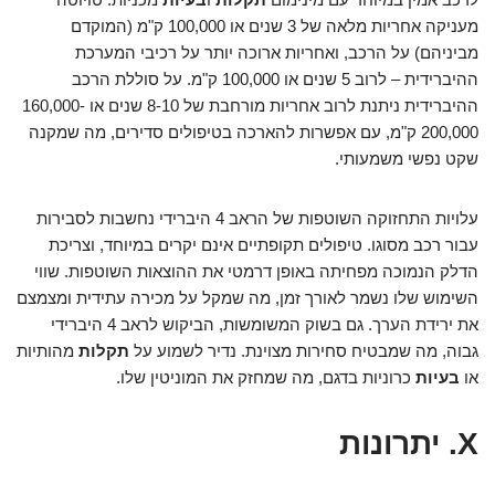
מעניקה אחריות מלאה של 3 שנים או 100,000 ק"מ (המוקדם
מביניהם) על הרכב, ואחריות ארוכה יותר על רכיבי המערכת
ההיברידית – לרוב 5 שנים או 100,000 ק"מ. על סוללת הרכב
ההיברידית ניתנת לרוב אחריות מורחבת של 8-10 שנים או 160,000-
200,000 ק"מ, עם אפשרות להארכה בטיפולים סדירים, מה שמקנה
שקט נפשי משמעותי.
עלויות התחזוקה השוטפות של הראב 4 היברידי נחשבות לסבירות
עבור רכב מסוגו. טיפולים תקופתיים אינם יקרים במיוחד, וצריכת
הדלק הנמוכה מפחיתה באופן דרמטי את ההוצאות השוטפות. שווי
השימוש שלו נשמר לאורך זמן, מה שמקל על מכירה עתידית ומצמצם
את ירידת הערך. גם בשוק המשומשות, הביקוש לראב 4 היברידי
גבוה, מה שמבטיח סחירות מצוינת. נדיר לשמוע על
תקלות
מהותיות
או
בעיות
כרוניות בדגם, מה שמחזק את המוניטין שלו.
X. יתרונות