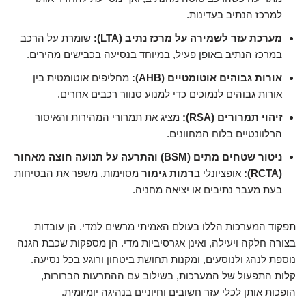
למרכז הנתיב בעדינות.
מערכת עזר לשמירה על מרכז נתיב (LTA):
שומרת על הרכב
במרכז הנתיב באופן פעיל, במיוחד בנסיעה בכבישים מהירים.
אורות גבוהים אוטומטיים (AHB):
מחליפים אוטומטית בין
אורות גבוהים לנמוכים כדי למנוע סנוור רכבים אחרים.
זיהוי תמרורים (RSA):
מציג את תמרורי המהירות והאיסור
הרלוונטיים בלוח המחוונים.
ניטור שטחים מתים (BSM) והתרעה על תנועה חוצה מאחור
(RCTA):
אופציונלי ב
רמות גימור
מסוימות, משפר את הבטיחות
בעת מעבר נתיבים או יציאה מחניה.
תפקוד המערכות הללו בעולם האמיתי מרשים למדי. הן עובדות
בצורה חלקה ויעילה, ואינן אגרסיביות מדי. הן מספקות שכבת הגנה
נוספת לנהג ולנוסעים, ומקנות תחושת ביטחון ורוגע בכל נסיעה.
קלות התפעול של המערכות, בשילוב עם ההתרעות הברורות,
הופכות אותן לכלי עזר חשובים וחיוניים בנהיגה יומיומית.