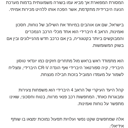
המסורת המפוארת אך מביא עמו בשורה משמעותית בדמות מערכת
הנעה היברידית מתקדמת, אשר הפכה אותו ללהיט מכירות אמיתי.
בישראל, שם אנו אוהבים במיוחד את השילוב של נוחות, חסכון
ואמינות, הראב 4 היברידי הוא אחד מכלי הרכב הנמכרים
והמבוקשים ביותר בקטגוריה, בין אם כרכב חדש מהניילונים ובין אם
בשוק המשומשות.
הוא מתמודד ראש בראש מול מתחרים חזקים כמו יונדאי טוסון
היברידי, קיה ספורטאז' היברידי ואף הונדה CR-V היברידי, ומצליח
לשמור על מעמדו המוביל בזכות חבילה מנצחת.
קהל היעד העיקרי של הראב 4 היברידי הוא משפחות צעירות
ומבוגרות כאחד, המחפשות רכב פנאי מרווח, בטוח וחסכוני, שאינו
מתפשר על נוחות ואמינות.
אלה שמחפשים שקט נפשי ועלויות תפעול נמוכות ימצאו בו שותף
אידיאלי.