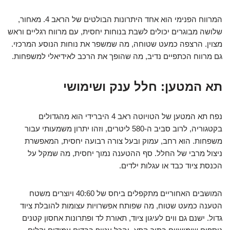
המרווח הפנימי הוא אחד היתרונות הבולטים של הראב 4. מאחור,
שלושה מבוגרים יכולים לשבת בנוחות יחסית, עם מרווח רגליים וראש
מצוין. הרצפה כמעט שטוחה, מה שמשפר את נוחות הנוסע המרכזי.
גם מרווח הכתפיים נדיב, מה שהופך את הרכב לאידיאלי למשפחות.
תא המטען: חלל ענק ושימושי
נפח תא המטען של הטויוטה ראב 4 היברידי הוא מהגדולים
בקטגוריה, לרוב סביב ה-580 ליטרים, וזהו יתרון משמעותי עבור
משפחות. הוא רחב, עמוק ובעל צורה רבועה יחסית, המאפשרת
ניצול מרבי של החלל. סף ההטענה נמוך יחסית, מה שמקל על
הכנסת ציוד כבד או עגלות ילדים.
המושבים האחוריים מתקפלים ביחס של 40:60 ויוצרים משטח
הטענה כמעט שטוח, מה שפותח אפשרויות עצומות להובלת ציוד
גדול. ישנם גם ווים לעיגון ציוד, תאורת לד ופתרונות אחסון קטנים