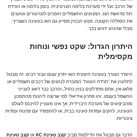
של הרכב ועל ידי מערכת בלימה רגנרטיבית. בזמן בלימה או הורדת
רגל מדוושת הגז, המנועים החשמליים הופכים לגנרטורים וטוענים
את הסוללה הקטנה. מנוע הבנזין מסייע גם הוא בטעינה כשצריך,
מבלי שהנהג ירגיש בכך.
היתרון הגדול: שקט נפשי ונוחות
מקסימלית
היעדר הצורך בטעינה חיצונית הוא יתרון עצום עבור רבים. זה מבטל
לחלוטין את "חרדת הטווח" המוכרת לנהגים של רכבים חשמליים או
פלאג-אין. אתם מתדלקים בנזין כרגיל, והרכב כבר דואג לענייני
החשמל בעצמו. זהו פתרון אידיאלי למי שרוצה ליהנות מהחסכון
ומהביצועים של מערכת היברידית, אך אינו מעוניין להיכנס לעולם
הטעינה, להקים עמדות טעינה בבית, או להתמודד עם זמינות עמדות
ציבוריות.
הדבר גם מבטל את הדילמות סביב
קצב טעינת AC
או
קצב טעינת