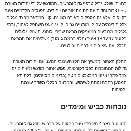
בחזית, שולט גריל טרפזי גדול ומרשים, המודגש על ידי יחידות תאורת
LED צרות וחדות עם חתימת אור יום ייחודית. הפנסים הקדמיים אינם
רק יפים, אלא גם מספקים תאורה מצוינת. קווי המתאר מהצד מגלים
צללית דינמית עם קו מותניים גבוה, קו גג מעט משתפל לאחור, ובתי
גלגלים מרובעים המעניקים מראה שרירי וכוחני. חישוקי גלגלים
בקוטר 17 עד 19 אינץ' (תלוי ב
רמת גימור
) משלימים את המראה
הכללי עם עיצובים מודרניים ובולטים.
החלק האחורי ממשיך את הקו העיצובי הנועז, עם יחידות תאורה
גדולות המחוברות בפס דקורטיבי, פגוש אחורי מודגש ולעיתים גם
צמד פתחי אגזוז המבצבצים מטה (בדגמים מסוימים). דלת תא
המטען רחבה ונוחה לשימוש, והמראה הכללי משדר עוצמה
ובטיחות.
נוכחות כביש ומימדים
הטויוטה ראב 4 היברידי ניצב בגאווה על הכביש. הוא גדול ומרשים,
ומיד מושך תשומת לב. מידותיו הפיזיות – אורך של כ-4.6 מטרים,