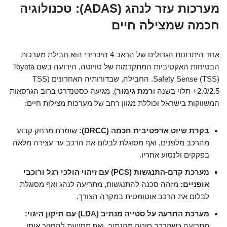
מערכות עזר לנהג (ADAS): טכנולוגיה
חכמה שמצילה חיים
אחד היתרונות הגדולים של הראב 4 היברידי הוא חבילת מערכות
הבטיחות האקטיביות המתקדמות של טויוטה, הידועה בשם Toyota
Safety Sense (TSS). החבילה, שבדורותיה האחרונים (TSS
2.0/2.5+ תלוי בשנה ו
רמת גימור
), מגיעה כסטנדרט ברוב הגרסאות
המשווקות בישראל וכוללת מגוון רחב של מערכות מצילות חיים:
בקרת שיוט אדפטיבית חכמה (DRCC):
שומרת מרחק קבוע
מהרכב מלפנים, ואף מסוגלת לבלום את הרכב עד עצירה מלאה
בפקקים ולנסוע אחריו.
מערכת קדם-התנגשות (PCS) עם זיהוי הולכי רגל ורוכבי
אופניים:
מזהה סכנה להתנגשות, מתריעה לנהג ואף מסוגלת
לבלום את הרכב אוטומטית במקרה הצורך.
מערכת התרעה על סטייה מנתיב (LDA) עם תיקון היגוי:
מתריעה כשהרכב סוטה מהנתיב, ואף מסייעת להחזיר אותו