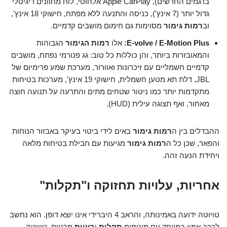
בדגמים החדשים), Apple CarPlay אלחוטי, לוח מחוונים דיגיטלי
גדול יותר (7 אינץ'), כניסה והתנעה ללא מפתח, חישוקי 18 אינץ',
וב
רמות גימור
מסוימות גם חימום מושבים קדמיים.
E-volve / E-Motion Plus:
אלו
רמות הגימור
הגבוהות
והמאובזרות ביותר, והן כוללות כל טוב: גג פנורמי נפתח, מושבים
קדמיים חשמליים עם זיכרונות ואוורור, מערכת שמע פרימיום של
JBL, דלת תא מטען חשמלית, חישוקי 19 אינץ', מערכות בטיחות
מתקדמות יותר כמו ניטור שטחים מתים והתרעה על תנועה חוצה
מאחור, ואף תצוגה עילית (HUD).
ההבדלים בין ה
רמות גימור
באים לידי ביטוי בעיקר באבזור הנוחות
והפאר, שכן כל ה
רמות גימור
מגיעות עם חבילת בטיחות מלאה
ויחידת הנעה זהה.
אחריות, עלויות תחזוקה ו"תקלות"
טויוטה ידועה באמינותה, והראב 4 היברידי אינו יוצא דופן. הוא נחשב
לרכב אמין במיוחד עם מינימום
תקלות
ו
בעיות
מכניות. טויוטה