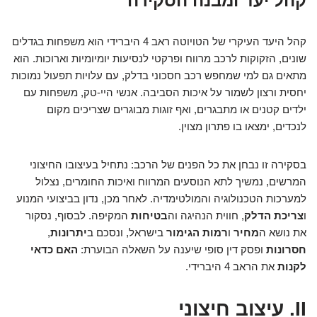
קהל יעד ומבנה הסקירה
קהל היעד העיקרי של הטויוטה ראב 4 היברידי הוא משפחות בגדלים
שונים, הזקוקות לרכב מרווח ופרקטי לנסיעות יומיומיות וארוכות. הוא
מתאים גם למי שמחפש רכב חסכוני בדלק, עם עלויות תפעול נמוכות
יחסית ורצון לשמור על איכות הסביבה. אנשי היי-טק, משפחות עם
ילדים קטנים או מתבגרים, ואף זוגות מבוגרים שצריכים מקום
לנכדים, ימצאו בו פתרון מצוין.
בסקירה זו נבחן את כל הפנים של הרכב: נתחיל בעיצובו החיצוני
המרשים, נמשיך לתא הנוסעים המרווח ואיכות החומרים, נצלול
למערכות הטכנולוגיה והמולטימדיה. לאחר מכן, נדון בביצועי המנוע
ו
צריכת הדלק
, חווית הנהיגה וה
בטיחות
המקיפה. לבסוף, נסקור
את נושא ה
מחיר
ו
רמות הגימור
בישראל, ונסכם ב
יתרונות
,
חסרונות
ופסק דין סופי שיענה על השאלה הבוערת:
האם כדאי
לקנות
את הראב 4 היברידי.
II. עיצוב חיצוני