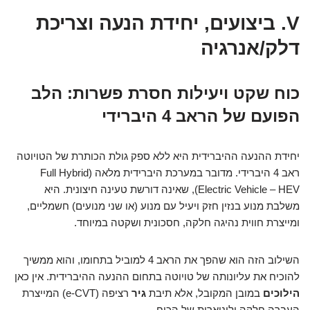
V. ביצועים, יחידת הנעה וצריכת
דלק/אנרגיה
כוח שקט ויעילות חסרת פשרות: הלב
הפועם של הראב 4 היברידי
יחידת ההנעה ההיברידית היא ללא ספק גולת הכותרת של הטויוטה
ראב 4 היברידי. מדובר במערכת היברידית מלאה (Full Hybrid
Electric Vehicle – HEV), שאינה דורשת טעינה חיצונית. היא
משלבת מנוע בנזין חזק ויעיל עם מנוע (או שני מנועים) חשמליים,
ומייצרת חווית נהיגה חלקה, חסכונית ושקטה במיוחד.
השילוב הזה הוא שהפך את הראב 4 למוביל בתחומו, והוא ממשיך
להוכיח את עליונותה של טויוטה בתחום ההנעה ההיברידית. אין כאן
הילוכים
במובן המקובל, אלא תיבת
גיר
רציפה (e-CVT) המייצרת
העברה חלקה וליניארית של הכוח.