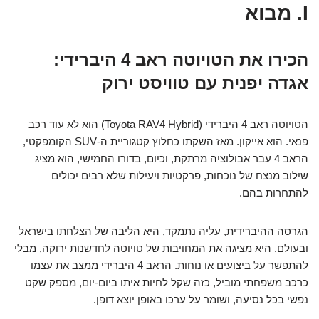
I. מבוא
הכירו את הטויוטה ראב 4 היברידי:
אגדה יפנית עם טוויסט ירוק
הטויוטה ראב 4 היברידי (Toyota RAV4 Hybrid) הוא לא עוד רכב
פנאי. הוא אייקון. מאז השקתו כחלוץ קטגוריית ה-SUV הקומפקטי,
הראב 4 עבר אבולוציה מרתקת, וכיום, בדורו החמישי, הוא מציג
שילוב מנצח של נוכחות, פרקטיות ויעילות שלא רבים יכולים
להתחרות בהם.
הגרסה ההיברידית, עליה נתמקד, היא הליבה של הצלחתו בישראל
ובעולם. היא מציגה את המחויבות של טויוטה לחדשנות ירוקה, מבלי
להתפשר על ביצועים או נוחות. הראב 4 היברידי ממצב את עצמו
כרכב משפחתי מוביל, כזה שקל לחיות איתו ביום-יום, מספק שקט
נפשי בכל נסיעה, ושומר על ערכו באופן יוצא דופן.