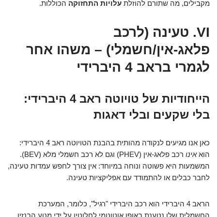
מקבילים, מה שתורם להוזלת
עלויות התחזוקה
הכוללות.
VI. טעינה (לרכב
פלאג-אין/חשמלי) – משהו אחר
לגמרי בראב 4 היברידי
הייחודיות של טויוטה ראב 4 היברידי:
בלי שקעים ובלי דאגות
כאן אנו מגיעים לנקודה מהותית בהבנת הטויוטה ראב 4 היברידי:
הוא
אינו
רכב פלאג-אין (PHEV) וגם לא רכב חשמלי מלא (BEV).
המשמעות היא פשוטה ונוחה במיוחד: אין צורך לחפש עמדות טעינה,
לחבר כבלים או להתמודד עם אפליקציות טעינה.
הראב 4 היברידי הוא רכב היברידי "רגיל", כלומר, המערכת
החשמלית שלו נטענת באופן אוטונומי לחלוטין על ידי מנוע הבנזין