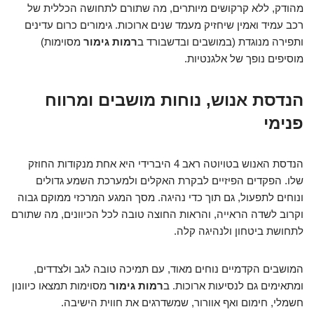
מהודק, ללא קרקושים מיותרים, מה שתורם לתחושה הכללית של
רכב עמיד ואמין שיחזיק מעמד שנים ארוכות. גימורים כרום עדינים
ותפירה מנוגדת (במושבים ובדשבורד ב
רמות גימור
מסוימות)
מוסיפים נופך של אלגנטיות.
הנדסת אנוש, נוחות מושבים ומרווח
פנימי
הנדסת האנוש בטויוטה ראב 4 היברידי היא אחת מנקודות החוזק
שלו. הפקדים הפיזיים לבקרת האקלים ולמערכת השמע גדולים
ונוחים לתפעול, גם תוך כדי נהיגה. מסך המגע המרכזי ממוקם גבוה
וקרוב לשדה הראייה, והראות החוצה טובה לכל הכיוונים, מה שתורם
לתחושת ביטחון ולנהיגה קלה.
המושבים הקדמיים נוחים מאוד, עם תמיכה טובה לגב ולצדדים,
ומתאימים גם לנסיעות ארוכות. ב
רמות גימור
מסוימות תמצאו כיוונון
חשמלי, חימום ואף אוורור, שמשדרגים את חווית הישיבה.