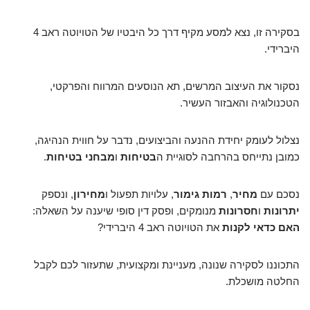
בסקירה זו, נצא למסע מקיף דרך כל היבטיו של הטויוטה ראב 4
היברידי.
נסקור את העיצוב המרשים, תא הנוסעים המרווח והפרקטי,
הטכנולוגיה והאבזור העשיר.
נצלול לעומק יחידת ההנעה והביצועים, נדבר על חווית הנהיגה,
כמובן נתייחס בהרחבה לסוגיית ה
בטיחות
ו
מבחני בטיחות
.
נסכם עם
מחיר
,
רמות גימור
, עלויות תפעול ו
מחירון
, ונספק
יתרונות
ו
חסרונות
מנומקים, ופסק דין סופי שיענה על השאלה:
האם כדאי לקנות
את הטויוטה ראב 4 היברידי?
התכוננו לסקירה שנונה, מעניינת ומקצועית, שתעזור לכם לקבל
החלטה מושכלת.