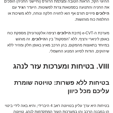
ההיגוי הקל, הראות הטובה ומצלמת הרוורס (וחיישני החניה) הופכים
את החניה והתנועה בסמטאות צרות לפשוטות. היעדר ה
גיר
עם
הילוכים
פיזיים תורם אף הוא לחוויה חלקה ונוחה, ללא משיכות או
החלפות כוח מורגשות.
מערכת ה-e-CVT (תיבת
הילוכים
רציפה אלקטרונית) מספקת כוח
באופן ליניארי ורציף, ללא "הפסקות" בין ה
הילוכים
. זה מורגש
במיוחד בתאוצות מהמקום, בהן הרכב מאיץ באופן חלק ומהיר ללא
שיהוקים, הודות לסיוע המנוע החשמלי.
VIII. בטיחות ומערכות עזר לנהג
בטיחות ללא פשרות: טויוטה שומרת
עליכם מכל כיוון
בטיחות היא ערך עליון בטויוטה ראב 4 היברידי, והיא באה לידי ביטוי
הן במבנה הרכב והן במערכות העזר המתקדמות לנהג. טויוטה