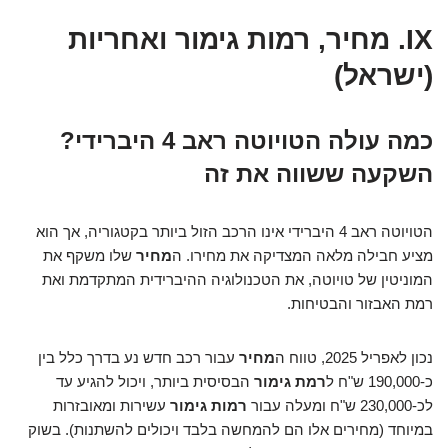
IX. מחיר, רמות גימור ואחריות
(ישראל)
כמה עולה הטויוטה ראב 4 היברידי?
השקעה ששווה את זה
הטויוטה ראב 4 היברידי אינו הרכב הזול ביותר בקטגוריה, אך הוא
מציע חבילה מלאה המצדיקה את מחירו. ה
מחיר
שלו משקף את
המוניטין של טויוטה, את הטכנולוגיה ההיברידית המתקדמת ואת
רמת האבזור והבטיחות.
נכון לאפריל 2025, טווח ה
מחיר
עבור רכב חדש נע בדרך כלל בין
כ-190,000 ש"ח ל
רמת גימור
הבסיסית ביותר, ויכול להגיע עד
לכ-230,000 ש"ח ומעלה עבור
רמות גימור
עשירות ומאובזרות
במיוחד (מחירים אלו הם להמחשה בלבד ויכולים להשתנות). בשוק