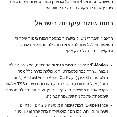
המשומשות, הראב 4 שומר על
מחירון
גבוה וסחירות מצוינת, מה
שהופך אותו להשקעה חכמה גם לטווח הארוך.
רמות גימור עיקריות בישראל
הראב 4 היברידי משווק בישראל במספר
רמות גימור
עיקריות,
המאפשרות לכל אחד למצוא את החבילה המתאימה לצרכיו
ולתקציבו. נפרט על חלק מהן:
E-Motion:
זוהי לרוב
רמת הגימור
הבסיסית, המציעה חבילת
אבזור עשירה כבר כסטנדרט. היא כוללת בדרך כלל מסך
מולטימדיה (8 אינץ'), Apple CarPlay ו-Android Auto (לרוב
חוטי), מצלמת רוורס, חיישני חניה, מערכות בטיחות TSS מלאות,
בקרת אקלים מפוצלת, חישוקי 17 אינץ' ועוד. זוהי חבילה מנצחת
שמספקת את כל מה שמשפחה צריכה.
E-Xperience:
רמת גימור
זו מוסיפה פיצ'רים יוקרתיים
ושימושיים יותר, כמו מסך מולטימדיה גדול יותר (10.5 אינץ'