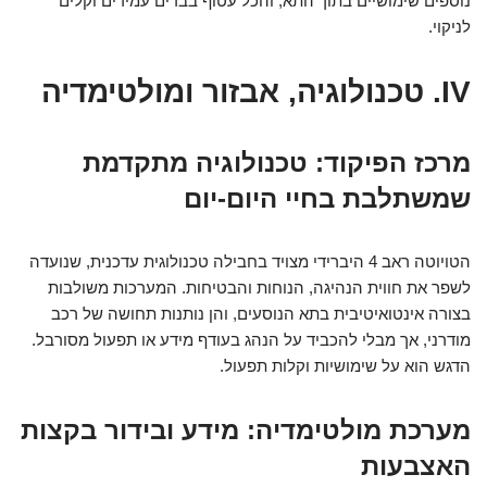
נוספים שימושיים בתוך התא, והכל עטוף בבדים עמידים וקלים
לניקוי.
IV. טכנולוגיה, אבזור ומולטימדיה
מרכז הפיקוד: טכנולוגיה מתקדמת
שמשתלבת בחיי היום-יום
הטויוטה ראב 4 היברידי מצויד בחבילה טכנולוגית עדכנית, שנועדה
לשפר את חווית הנהיגה, הנוחות והבטיחות. המערכות משולבות
בצורה אינטואיטיבית בתא הנוסעים, והן נותנות תחושה של רכב
מודרני, אך מבלי להכביד על הנהג בעודף מידע או תפעול מסורבל.
הדגש הוא על שימושיות וקלות תפעול.
מערכת מולטימדיה: מידע ובידור בקצות
האצבעות