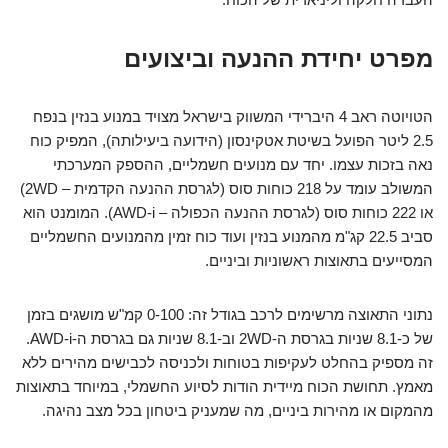
מפרט יחידת ההנעה וביצועים
הטויוטה ראב 4 היברידי המשווק בישראל מצויד במנוע בנזין בנפח
2.5 ליטר הפועל בשיטת אטקינסון (הידועה ביעילותה), המפיק כוח
נאה בזכות עצמו. יחד עם מנועים חשמליים, ההספק המערכתי
המשולב עומד על 218 כוחות סוס (לגרסת ההנעה הקדמית – 2WD)
או 222 כוחות סוס (לגרסת ההנעה הכפולה – AWD-i). המומנט הוא
סביב 22.5 קג"מ מהמנוע בנזין ועוד כוח זמין מהמנועים החשמליים
המסייעים בתאוצות ראשוניות וביניים.
נתוני התאוצה מרשימים לרכב בגודל זה: 0-100 קמ"ש מושגים בזמן
של כ-8.1 שניות בגרסת ה-2WD וב-8.1 שניות גם בגרסת ה-AWD-i.
זה מספיק בהחלט לעקיפות בטוחות ולכניסה לכבישים מהירים ללא
מאמץ. תחושת הכוח מיידית הודות לסיוע החשמלי, במיוחד בתאוצות
מהמקום או מהירות ביניים, מה שמעניק ביטחון בכל מצב נהיגה.