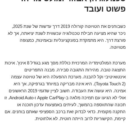
פשוט ועובד
כשבוחנים את הטויוטה קורולה 2019 דרך עדשות של שנת 2025,
ניכר שהיא מציעה חבילת טכנולוגיה עכשווית לשנת יציאתה, אך לא
פורצת דרך. היא מתמקדת בפונקציונליות ובאמינות, כמצופה
מטויוטה.
מערכת המולטימדיה המרכזית כוללת מסך מגע בגודל 8 אינץ'. איכות
התצוגה טובה. מהירות התגובה סבירה. מבנה התפריטים
אינטואיטיבי וקל להבנה. מערכת ההפעלה היא של טויוטה עצמה
(Toyota Touch 2). היא אינה מבריקה במיוחד בגרפיקה, אך היא
אמינה. היא עושה את העבודה. חשוב לציין שדגמי 2019 הראשונים
אולי לא הגיעו עם תמיכה מלאה ב-Apple CarPlay ו-Android Auto. זו
תכונה שהתווספה בהמשך, לעיתים באמצעות עדכון תוכנה או
התקנה מקומית. כדאי לבדוק זאת ברכב הספציפי שאתם בוחנים. אם
קיימת, הקישוריות לרוב הייתה חוטית. לא אלחוטית.