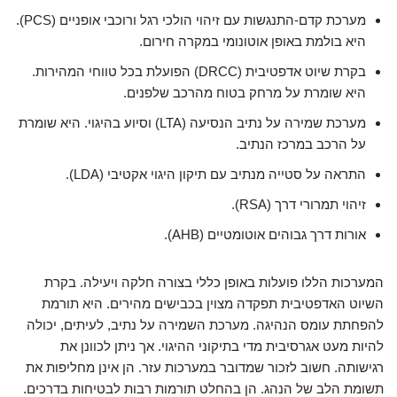
מערכת קדם-התנגשות עם זיהוי הולכי רגל ורוכבי אופניים (PCS).
היא בולמת באופן אוטונומי במקרה חירום.
בקרת שיוט אדפטיבית (DRCC) הפועלת בכל טווחי המהירות.
היא שומרת על מרחק בטוח מהרכב שלפנים.
מערכת שמירה על נתיב הנסיעה (LTA) וסיוע בהיגוי. היא שומרת
על הרכב במרכז הנתיב.
התראה על סטייה מנתיב עם תיקון היגוי אקטיבי (LDA).
זיהוי תמרורי דרך (RSA).
אורות דרך גבוהים אוטומטיים (AHB).
המערכות הללו פועלות באופן כללי בצורה חלקה ויעילה. בקרת
השיוט האדפטיבית תפקדה מצוין בכבישים מהירים. היא תורמת
להפחתת עומס הנהיגה. מערכת השמירה על נתיב, לעיתים, יכולה
להיות מעט אגרסיבית מדי בתיקוני ההיגוי. אך ניתן לכוונן את
רגישותה. חשוב לזכור שמדובר במערכות עזר. הן אינן מחליפות את
תשומת הלב של הנהג. הן בהחלט תורמות רבות לבטיחות בדרכים.