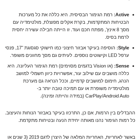
Active:
רמת הגימור הבסיסית. היא כללה את כל מערכות
הבטיחות המתקדמות, בקרת אקלים מפוצלת, מולטימדיה עם
מסך 8 אינץ', מפתח חכם ועוד. זו הייתה חבילה עשירה יחסית
לרמת בסיס.
Style:
הוסיפה בעיקר אבזור חיצוני כמו חישוקי סגסוגת "17, פנסי
ערפל LED וקישוטים נוספים. לעיתים גם מסך מחוונים משופר.
Sense:
(או Vision בדגמים מסוימים) רמת הגימור העליונה. היא
כללה מושבים עם שילוב עור, אפשרויות כיוון חשמלי למושב
הנהג, חימום למושבים קדמיים, וככל הנראה גם מערכת
מולטימדיה משופרת או עם תמיכה טובה יותר ב-
CarPlay/Android Auto (במידה והייתה זמינה).
ההבדלים בין הרמות, אם כן, התרכזו בעיקר באבזור הנוחות והעיצוב.
כל רמות הגימור נהנו מאותה יחידת הנעה ובטיחות מתקדמת.
באשר לאחריות, האחריות המלאה של היצרן לדגם 2019 (3 שנים או