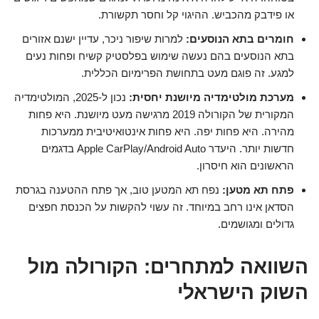
או פידבק מהכביש. ההיגוי קל וחסר תקשורת.
חומרים בתא הנוסעים:
למרות שיפור ניכר, עדיין ישנם אזורים
בתא הנוסעים בהם נעשה שימוש בפלסטיק קשיח ופחות נעים
למגע. זה פוגם מעט בתחושת הפרימיום הכללית.
מערכת מולטימדיה מיושנת יחסית:
נכון ל-2025, המולטימדיה
המקורית של הקורולה 2019 מרגישה מעט מיושנת. היא פחות
מהירה. היא פחות יפה. היא פחות אינטואיטיבית ממערכות
חדשות יותר. היעדר Apple CarPlay/Android Auto בדגמים
הראשונים הוא חיסרון.
פתח תא מטען:
נפח תא המטען טוב, אך פתח ההטענה בגרסת
הסדאן אינו רחב במיוחד. זה עשוי להקשות על הכנסת חפצים
גדולים ומגושמים.
השוואה למתחרים: הקורולה מול
השוק הישראלי