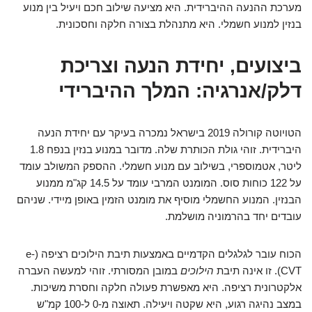
מערכת ההנעה ההיברידית. היא מציעה שילוב חכם ויעיל בין מנוע
בנזין למנוע חשמלי. היא מתנהלת בצורה חלקה וחסכונית.
ביצועים, יחידת הנעה וצריכת
דלק/אנרגיה: המלך ההיברידי
הטויוטה קורולה 2019 בישראל נמכרה בעיקר עם יחידת הנעה
היברידית. זוהי גולת הכותרת שלה. מדובר במנוע בנזין בנפח 1.8
ליטר, אטמוספרי, בשילוב עם מנוע חשמלי. ההספק המשולב עומד
על 122 כוחות סוס. המומנט המרבי עומד על 14.5 קג"מ ממנוע
הבנזין. המנוע החשמלי מוסיף את מומנט הזמין באופן מיידי. שניהם
עובדים יחד בהרמוניה מושלמת.
הכוח עובר לגלגלים הקדמיים באמצעות תיבת הילוכים רציפה (e-
CVT). זו אינה תיבת
הילוכים
במובן המסורתי. זוהי למעשה העברה
אלקטרונית רציפה. היא מאפשרת פעולה חלקה וחסרת משיכות.
במצב נהיגה רגוע, היא שקטה ויעילה. תאוצה מ-0 ל-100 קמ"ש