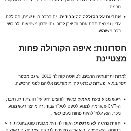
חכמה.
אחריות על הסוללה ההיברידית:
גם ברכב בן 6 שנים, הסוללה
עדיין נמצאת תחת אחריות יצרן לרוב. זהו יתרון משמעותי לרוכשי
רכב משומש.
חסרונות: איפה הקורולה פחות
מצטיינת
למרות יתרונותיה הרבים, לטויוטה קורולה 2019 יש גם מספר
חסרונות
או פשרות שכדאי להיות מודעים אליהם לפני הרכישה.
רעש מנוע בעת מאמץ:
כאשר לוחצים חזק על דוושת הגז, תיבת
ה-e-CVT גורמת למנוע לטפס לסל"ד גבוה. זה מייצר רעש מנוע
ניכר. הוא עלול להיות פחות נעים לאוזן.
חווית נהיגה לא מרגשת:
הקורולה היא מכונית פונקציונלית. היא
בטוחה. היא יעילה. היא אינה מיועדת לנהגים שמחפשים ריגושים