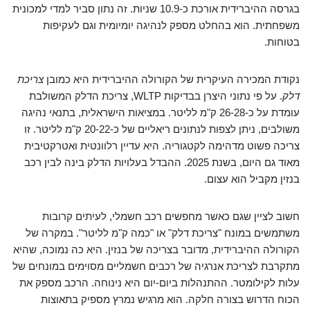
בגרסה ההיברידית אורכת כ-10.9 שניות. זה נתון סביר למדי למכונית
משפחתית. הוא בהחלט מספק לנהיגה יומיומית וגם לעקיפות
בטוחות.
נקודת המכירה העיקרית של הקורולה ההיברידית היא כמובן
צריכת
דלק
. על פי נתוני היצרן בבדיקות WLTP, צריכת הדלק המשולבת
עומדת על כ-26-28 ק"מ לליטר. במציאות הישראלית, בתנאי נהיגה
משולבים, ניתן לצפות לנתונים ריאליים של כ-20-22 ק"מ לליטר. זו
צריכה פשוט מדהימה לקטגוריה. היא עדיין רלוונטית ואטרקטיבית
מאוד גם היום, בשנת 2025. ההבדל בעלויות הדלק בינה לבין רכב
בנזין מקביל הוא עצום.
חשוב לציין שגם כאשר מחפשים רכב חשמלי, לעיתים קרובות
משתמשים במונח "צריכת דלק" או "כמה ק"מ לליטר". במקרה של
הקורולה ההיברידית, מדובר בצריכה של בנזין. היא כה נמוכה, שהיא
מתקרבת לצריכת אנרגיה של רכבים חשמליים מסוימים במונחים של
עלות לקילומטר. ההתנהלות ביום-יום היא נינוחה. הרכב מספק את
הכוח הדרוש בצורה חלקה. הוא מרגיש נמרץ מספיק בתאוצות