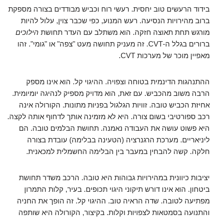
בידוד הרעשים טוב יחסית. רעשי רוח וכביש מבודדים בצורה מספקת
ברוב מהירויות הנסיעה. רעש המנוע, כפי שכבר צוין, עלול להיות
מורגש תחת תאוצה חזקה. הוא משתלב עם העדר תחושת
הילוכים
ברורים בגלל ה-CVT. זה מעניק תחושה מעט "צפה" או "גומי". זהו
מאפיין מוכר של מערכות CVT.
ההתנהגות הדינמית בטוחה וצפויה. ההיגוי קל. הוא אינו מספק
הרבה משוב מהכביש. עם זאת, הוא מדויק מספיק לנהיגה יומיומית.
אחיזת הכביש טובה. זוויות הגלגול בפניות מתונות. הקורולה אינה
רכב ספורטיבי בשום צורה. היא לא מזמינה אותך לדחוף אותה לקצה.
היא פשוט עושה את העבודה נאמנה. תחושת הבלמים טובה. הם
ליניאריים. מערכת הרגנרציה (הטעינה בבלימה) עובדת בצורה
חלקה. קשה להבחין במעבר בין הבלימה החשמלית למכאנית.
יציבות כיוונית במהירויות גבוהות היא טובה. הרכב משדר תחושת
ביטחון. הוא אינו דורש תיקוני היגוי תכופים. בעיר, קלות התמרון
מפתיעה לטובה. שדה הראיה טוב. ההיגוי קל. זה הופך את החניה
והתנועה בסמטאות לצפויות וקלות. בקיצור, הקורולה היא שותפה