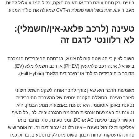
ביניים. רק תחת עומס כבד או תאוצה חזקה, צליל המנוע עלול להיות
מעט רועש. זאת בשל אופי פעולת ה-CVT שמעלה את סל"ד המנוע.
טעינה (לרכב פלאג-אין/חשמלי):
לא רלוונטי לדגם זה
חשוב לציין כי הטויוטה קורולה 2019, בגרסתה ההיברידית הנמכרת
בישראל, אינה רכב פלאג-אין (PHEV) או רכב חשמלי מלא (EV).
מדובר ב"היברידית רגילה" או "היברידית מלאה" (Full Hybrid).
משמעות הדבר היא שאין צורך לחבר אותה לשקע חשמל חיצוני
לצורך טעינה. הסוללה הקטנה יחסית של המערכת ההיברידית
נטענת באופן אוטונומי. היא נטענת באמצעות מנוע הבנזין. היא
נטענת גם באמצעות אנרגיית הבלימה הרגנרטיבית. לכן, כל סעיף
הקשור לקצבי טעינת AC או DC, זמני טעינה, סוגי מחברים או
אפליקציות לניהול טעינה – אינו רלוונטי עבור דגם זה. זה אומר שיש
פחות התעסקות, פחות תכנון. פשוט מתדלקים ונוסעים, בדיוק כמו