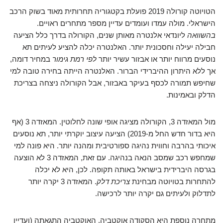
הטויוטה קורולה 2019 פועלת בקטגוריה תחרותית מאוד בשוק הרכב
הישראלי. מולה עמדו ועומדים עדיין מספר מתחרים ראויים.
בהשוואה
ליונדאי אלנטרה מאותן שנים, הקורולה בדרך כלל הציעה
חבילה יעילה וחסכונית יותר. האלנטרה יכלה להציע לעיתים תא
נוסעים מרווח יותר או אבזור עשיר יותר
לפי רמת גימור
במחיר דומה,
אך ללא היתרון ההיברידי הברור. האלנטרה הייתה בחירה טובה למי
שחיפש תמורה לכסף בעיקר באבזור, אבל הקורולה ניצחה בצריכת
הדלק ובאמינות.
מול המאזדה 3, הקורולה מציגה אופי שונה לחלוטין. המאזדה 3 (אף
היא בדור חדש החל מ-2019) הציעה עיצוב יוקרתי יותר, תא נוסעים
איכותי בהרבה וחווית נהיגה ספורטיבית ומהנה יותר. היא פונה למי
שמחפש רכב שמסב הנאה בנהיגה. עם זאת, המאזדה 3 לא הוצעה
בגרסה היברידית בישראל באותה תקופה. לכן, היא לא יכלה
להתחרות בטויוטה מבחינת
צריכת דלק
. המאזדה 3 יקרה יותר
לתדלוק ולעיתים גם יקרה יותר לרכישה.
מתחרה נוספת היא הסקודה אוקטביה. האוקטביה התגאתה (ועדיין