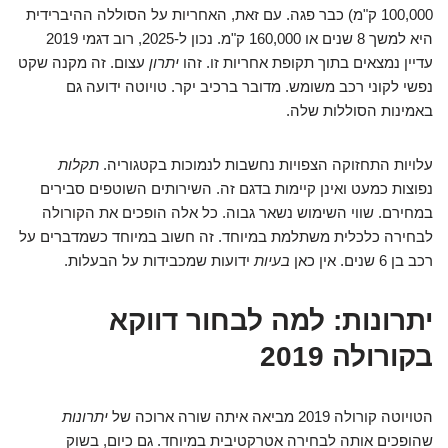
100,000 ק"מ) כבר פגה. עם זאת, האחריות על הסוללה ההיברידית
היא למשך 8 שנים או 160,000 ק"מ. נכון ל-2025, רוב דגמי 2019
עדיין נמצאים בתוך תקופת אחריות זו. זהו
יתרון
עצום. זה מקנה שקט
נפשי לקוני רכב משומש. מדובר ברכיב יקר. טויוטה ידועה גם
באמינות הסוללות שלה.
עלויות התחזוקה הצפויות נחשבות לנמוכות בקטגוריה.
תקלות
נפוצות כמעט ואינן קיימות בדגם זה. השירותים השוטפים סבירים
במחירם. שווי השימוש נשאר גבוה. כל אלה הופכים את הקורולה
לבחירה כלכלית משתלמת במיוחד. זה חשוב במיוחד כשמדברים על
רכב בן 6 שנים. אין כאן
בעיות
ידועות שמכבידות על הבעלות.
יתרונות: למה לבחור דווקא
בקורולה 2019
הטויוטה קורולה 2019 מביאה איתה שורה ארוכה של
יתרונות
שהופכים אותה לבחירה אטרקטיבית במיוחד. גם כיום, בשוק