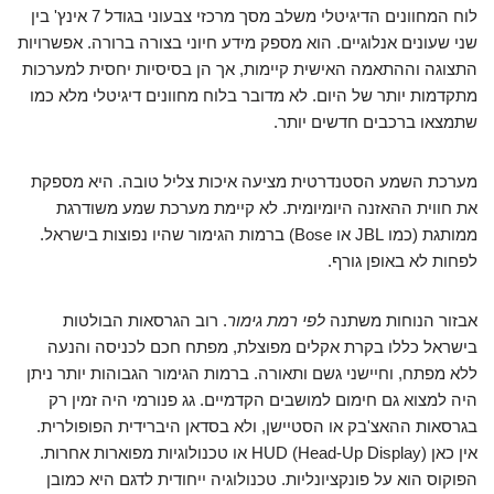
לוח המחוונים הדיגיטלי משלב מסך מרכזי צבעוני בגודל 7 אינץ' בין
שני שעונים אנלוגיים. הוא מספק מידע חיוני בצורה ברורה. אפשרויות
התצוגה וההתאמה האישית קיימות, אך הן בסיסיות יחסית למערכות
מתקדמות יותר של היום. לא מדובר בלוח מחוונים דיגיטלי מלא כמו
שתמצאו ברכבים חדשים יותר.
מערכת השמע הסטנדרטית מציעה איכות צליל טובה. היא מספקת
את חווית ההאזנה היומיומית. לא קיימת מערכת שמע משודרגת
ממותגת (כמו JBL או Bose) ברמות הגימור שהיו נפוצות בישראל.
לפחות לא באופן גורף.
אבזור הנוחות משתנה
לפי רמת גימור
. רוב הגרסאות הבולטות
בישראל כללו בקרת אקלים מפוצלת, מפתח חכם לכניסה והנעה
ללא מפתח, וחיישני גשם ותאורה. ברמות הגימור הגבוהות יותר ניתן
היה למצוא גם חימום למושבים הקדמיים. גג פנורמי היה זמין רק
בגרסאות ההאצ'בק או הסטיישן, ולא בסדאן היברידית הפופולרית.
אין כאן HUD (Head-Up Display) או טכנולוגיות מפוארות אחרות.
הפוקוס הוא על פונקציונליות. טכנולוגיה ייחודית לדגם היא כמובן