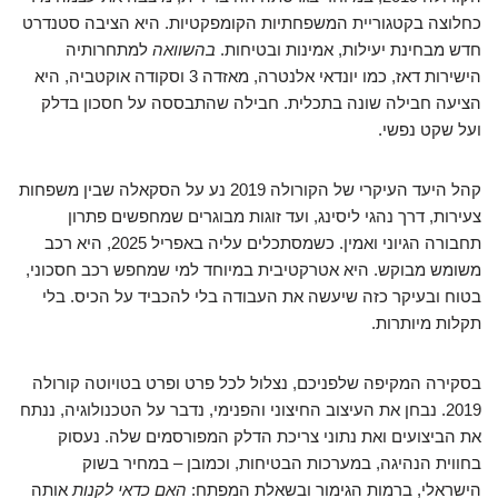
כחלוצה בקטגוריית המשפחתיות הקומפקטיות. היא הציבה סטנדרט
חדש מבחינת יעילות, אמינות ובטיחות.
בהשוואה
למתחרותיה
הישירות דאז, כמו יונדאי אלנטרה, מאזדה 3 וסקודה אוקטביה, היא
הציעה חבילה שונה בתכלית. חבילה שהתבססה על חסכון בדלק
ועל שקט נפשי.
קהל היעד העיקרי של הקורולה 2019 נע על הסקאלה שבין משפחות
צעירות, דרך נהגי ליסינג, ועד זוגות מבוגרים שמחפשים פתרון
תחבורה הגיוני ואמין. כשמסתכלים עליה באפריל 2025, היא רכב
משומש מבוקש. היא אטרקטיבית במיוחד למי שמחפש רכב חסכוני,
בטוח ובעיקר כזה שיעשה את העבודה בלי להכביד על הכיס. בלי
תקלות מיותרות.
בסקירה המקיפה שלפניכם, נצלול לכל פרט ופרט בטויוטה קורולה
2019. נבחן את העיצוב החיצוני והפנימי, נדבר על הטכנולוגיה, ננתח
את הביצועים ואת נתוני צריכת הדלק המפורסמים שלה. נעסוק
בחווית הנהיגה, במערכות הבטיחות, וכמובן – במחיר בשוק
הישראלי, ברמות הגימור ובשאלת המפתח:
האם כדאי לקנות
אותה