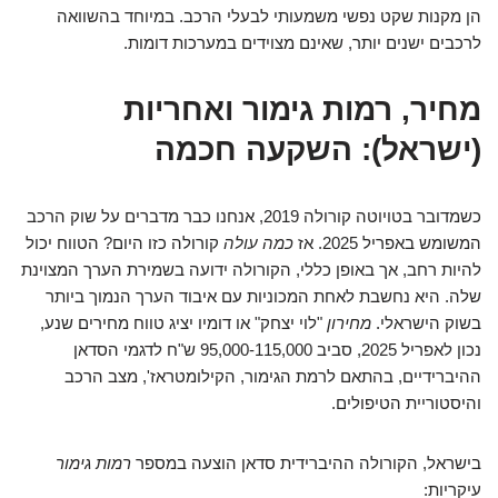
הן מקנות שקט נפשי משמעותי לבעלי הרכב. במיוחד בהשוואה
לרכבים ישנים יותר, שאינם מצוידים במערכות דומות.
מחיר, רמות גימור ואחריות
(ישראל): השקעה חכמה
כשמדובר בטויוטה קורולה 2019, אנחנו כבר מדברים על שוק הרכב
המשומש באפריל 2025. אז
כמה עולה
קורולה כזו היום? הטווח יכול
להיות רחב, אך באופן כללי, הקורולה ידועה בשמירת הערך המצוינת
שלה. היא נחשבת לאחת המכוניות עם איבוד הערך הנמוך ביותר
בשוק הישראלי.
מחירון
"לוי יצחק" או דומיו יציג טווח מחירים שנע,
נכון לאפריל 2025, סביב 95,000-115,000 ש"ח לדגמי הסדאן
ההיברידיים, בהתאם לרמת הגימור, הקילומטראז', מצב הרכב
והיסטוריית הטיפולים.
בישראל, הקורולה ההיברידית סדאן הוצעה במספר
רמות גימור
עיקריות: