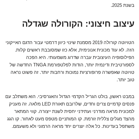
בשנת 2025.
עיצוב חיצוני: הקורולה שגדלה
הטויוטה קורולה 2019 מסמנת שינוי כיוון דרמטי עבור הדגם האייקוני
הזה. לא עוד מכונית אנונימית, אלא כזו שמסובבת ראשים קלות.
הפילוסופיה העיצובית עברה שדרוג משמעותי. היא הפכה
לספורטיבית ודינמית יותר, הודות לפלטפורמת TNGA החדשה של
טויוטה שאפשרה פרופורציות נמוכות ורחבות יותר. זה פשוט נראה
טוב יותר.
במבט ראשון, בולט הגריל הקדמי הגדול והאגרסיבי. הוא משתלב עם
פנסים קדמיים צרים וחדים, שלרובם תאורת LED מלאה. זה מעניק
למכונית מראה מודרני ועתידני יחסית לשנת ייצורה. קווי המתאר
מהצד מגלים צללית זורמת. קו המותניים מטפס מעט לאחור. קו הגג
משתפל בעדינות. כל אלה יוצרים יחד מראה הרמוני ולא משעמם.