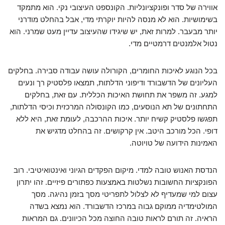
אווירה של סדר ופונקציונליות. הקונספט העיצובי נקי. הוא מתמקד
בשימושיות. הוא לא מנסה להיות יוקרתי מדי, אבל בהחלט מודרני
יותר מבעבר. למרות זאת, יש שיגידו שהעיצוב עדיין מעט שמרני. הוא
נטול אלמנטים דרמטיים מדי.
בכל הנוגע לאיכות החומרים, הקורולה עושה עבודה סבירה. בחלקים
העליונים של הדשבורד ודיפוני הדלתות, תמצאו פלסטיק רך ונעים
למגע. זה משפר את תחושת האיכות הכללית. עם זאת, בחלקים
התחתונים של תא הנוסעים, כמו הקונסולה המרכזית וכיסי הדלתות,
תפגשו פלסטיק קשיח יותר. איכות ההרכבה, לעומת זאת, היא ללא
דופי. הכל מורכב היטב. אין קרקושים. זה בהחלט מדגיש את
האמינות הידועה של טויוטה.
הנדסת האנוש טובה למדי. מיקום הפקדים הגיוני ואינטואיטיבי. רוב
הפונקציות החשובות נשלטות באמצעות כפתורים פיזיים. זהו יתרון
עצום למי שמעדיף לא לצלול לתפריטי מסך בזמן נהיגה. מסך
המולטימדיה ממוקם גבוה במרכז הדשבורד. הוא נמצא בשדה
הראיה. זה תורם לראות טובה החוצה מכל הכיוונים. גם המראות