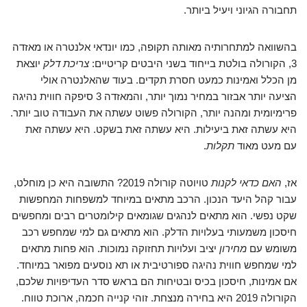
תחבורה הגיוני ויעיל ביותר.
בהשוואה למתחרותיה מאותה תקופה, כמו יונדאי אלנטרה או מאזדה
3, הקורולה בולטת בייחוד בשני היבטים קריטיים:
צריכת דלק
יוצאת
מן הכלל ואמינות כמעט חסרת תקדים. בעוד שהאלנטרה אולי
הציעה יותר אבזור במחיר נמוך יותר, והמאזדה 3 סיפקה חווית נהיגה
פרימיומית ומהנה יותר, הקורולה פשוט עשתה את העבודה טוב יותר.
היא עשתה זאת ביעילות. היא עשתה זאת בשקט. היא עשתה זאת
עם מעט מאוד
תקלות
.
אז,
האם כדאי לקנות
טויוטה קורולה 2019? התשובה היא כן מוחלט,
עבור קהל היעד הנכון. הרכב מתאים במיוחד למשפחות המחפשות
שקט נפשי. הוא מתאים לנהגים שגומאים קילומטרים רבים ומחפשים
חיסכון משמעותי בעלויות הדלק. הוא מתאים גם למי שמחפש רכב
משומש עם
מחירון
יציב ועלויות תחזוקה נמוכות. הוא פחות מתאים
למי שמחפש חווית נהיגה ספורטיבית או תא נוסעים מפואר במיוחד.
אם אמינות, חיסכון בכיס ובטיחות הם בראש סדר העדיפויות שלכם,
הקורולה 2019 היא בחירה מנצחת. זוהי קנייה חכמה, ארוכת טווח.