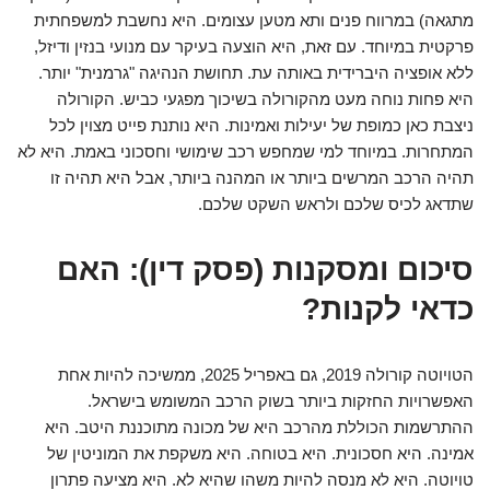
מתגאה) במרווח פנים ותא מטען עצומים. היא נחשבת למשפחתית
פרקטית במיוחד. עם זאת, היא הוצעה בעיקר עם מנועי בנזין ודיזל,
ללא אופציה היברידית באותה עת. תחושת הנהיגה "גרמנית" יותר.
היא פחות נוחה מעט מהקורולה בשיכוך מפגעי כביש. הקורולה
ניצבת כאן כמופת של יעילות ואמינות. היא נותנת פייט מצוין לכל
המתחרות. במיוחד למי שמחפש רכב שימושי וחסכוני באמת. היא לא
תהיה הרכב המרשים ביותר או המהנה ביותר, אבל היא תהיה זו
שתדאג לכיס שלכם ולראש השקט שלכם.
סיכום ומסקנות (פסק דין): האם
כדאי לקנות?
הטויוטה קורולה 2019, גם באפריל 2025, ממשיכה להיות אחת
האפשרויות החזקות ביותר בשוק הרכב המשומש בישראל.
ההתרשמות הכוללת מהרכב היא של מכונה מתוכננת היטב. היא
אמינה. היא חסכונית. היא בטוחה. היא משקפת את המוניטין של
טויוטה. היא לא מנסה להיות משהו שהיא לא. היא מציעה פתרון