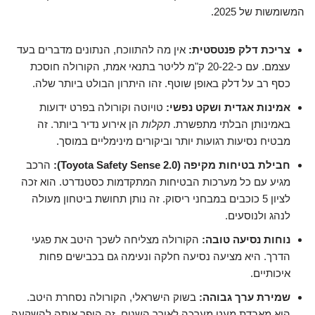
המשומשות של 2025.
צריכת דלק פנטסטית:
אין מה להתווכח, הנתונים מדברים בעד
עצמם. עם כ-20-22 ק"מ לליטר בתנאי אמת, הקורולה חוסכת
כסף רב על דלק באופן שוטף. זהו היתרון הבולט ביותר שלה.
אמינות אגדית ושקט נפשי:
טויוטה וקורולה בפרט ידועות
באמינותן הבלתי מתפשרת.
תקלות
הן אירוע נדיר ביותר. זה
מבטיח נסיעות רגועות יותר וביקורים מינימליים במוסך.
חבילת בטיחות מקיפה (Toyota Safety Sense 2.0):
הרכב
מגיע עם כל מערכות הבטיחות המתקדמות כסטנדרט. הוא זכה
לציון 5 כוכבים במבחני ריסוק. זה נותן תחושת ביטחון מעולה
לנהג ולנוסעים.
נוחות נסיעה טובה:
הקורולה מצליחה לשכך היטב את פגעי
הדרך. היא מציעה נסיעה חלקה ונעימה גם בכבישים פחות
איכותיים.
שמירת ערך גבוהה:
בשוק הישראלי, הקורולה נסחרת היטב.
היא מאבדת מעט מערכה לאורך השנים. זה הופך אותה להשקעה