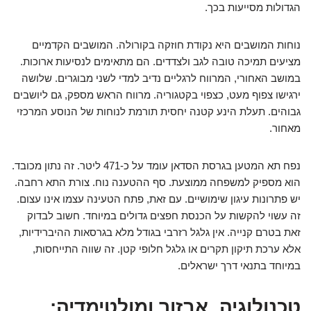
הגדולות מסייעות בכך.
נוחות המושבים היא נקודת חוזקה בקורולה. המושבים הקדמיים
מציעים תמיכה טובה לגב ולצדדים. הם מתאימים לנסיעות ארוכות.
במושב האחורי, המרווח לרגליים נדיב למדי לשני מבוגרים. שלושה
ירגישו צפוף מעט, כצפוי בקטגוריה. מרווח הראש מספק, גם ליושבים
גבוהים. תעלת הינע קטנה יחסית תורמת לנוחות של הנוסע המרכזי
מאחור.
נפח תא המטען בגרסת הסדאן עומד על כ-471 ליטר. זה נתון מכובד.
הוא מספיק למשפחה ממוצעת. סף ההטענה נוח. צורת התא רחבה.
יש פתרונות עיגון שימושיים. עם זאת, פתח הטעינה עצמו אינו עצום.
זה עשוי להקשות על הכנסת חפצים גדולים במיוחד. חשוב לבדוק
זאת בטרם קנייה. אין גלגל רזרבי בגודל מלא בגרסאות ההיברידיות,
אלא ערכת תיקון תקרים או גלגל חלופי קטן. זה שווה התייחסות,
במיוחד בתנאי דרך ישראלים.
טכנולוגיה, אבזור ומולטימדיה: