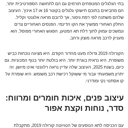
בתי הגלגלים המנופחים תורמים גם הם לתחושה הספורטיבית יותר.
הם מחביאים בתוכם חישוקי גלגלים בקוטר 16 או 17 אינץ'. העיצוב
שלהם משתנה
לפי רמת גימור
, אך לרובם מראה אלגנטי וקליל.
החלק האחורי ממשיך את הקו הדינמי. הפנסים האחוריים צרים
ונמשכים עמוק לתוך דלת תא המטען. הפגוש האחורי מפוסל. הוא
מעניק לרכב מראה מוצק ורחב.
הקורולה 2019 גדולה מעט מהדור הקודם. היא מציגה נוכחות כביש
משופרת. היא נראית בוגרת יותר. היא בולטת יותר בנוף המכוניות. גם
כיום, בשנת 2025, העיצוב שלה עדיין נראה רלוונטי ואינו מיושן. זה
יתרון משמעותי עבור מי ששוקל רכישת רכב משומש. היא שומרת על
קו אסתטי נקי ומודרני.
עיצוב פנים, איכות חומרים ומרווח:
סדר, נוחות וקצת אפור
עם הכניסה לתא הנוסעים של הטויוטה קורולה 2019, מתקבלת