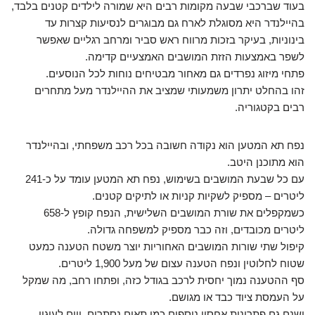
בעוד שברכבי שבעה מקומות רבים היא שמורה לילדים קטנים בלבד,
בהיילנדר היא מסוגלת לארח גם מבוגרים לנסיעות קצרות עד
בינוניות, בעיקר בזכות מרווח ראש סביר ומרחב רגליים שאפשר
לשפר באמצעות הזזת המושבים האמצעיים קדימה.
פתחי מיזוג נפרדים גם מאחור מבטיחים נוחות לכל הנוסעים.
זהו בהחלט יתרון משמעותי שמציב את ההיילנדר מעל מתחרים
רבים בקטגוריה.
נפח תא המטען הוא נקודה חשובה בכל רכב משפחתי, ובהיילנדר
הוא מתוכנן היטב.
עם כל שבעת המושבים בשימוש, נפח תא המטען עומד על כ-241
ליטרים – מספיק לשקיות קניות או לתיקים קטנים.
כשמקפלים את שורת המושבים השלישית, הנפח קופץ ל-658
ליטרים מכובדים, וזה כבר מספיק למשפחה גדולה.
קיפול שתי שורות המושבים האחוריות יוצר משטח הטענה כמעט
שטוח לחלוטין ונפח הטענה עצום של מעל 1,900 ליטרים.
סף ההטענה נמוך יחסית לרכב בגודל כזה, ופתחו רחב, מה שמקל
על העמסת ציוד כבד או מגושם.
ישנם גם פתרונות אחסון נוספים כמו תאים נסתרים, ווים לעיגון