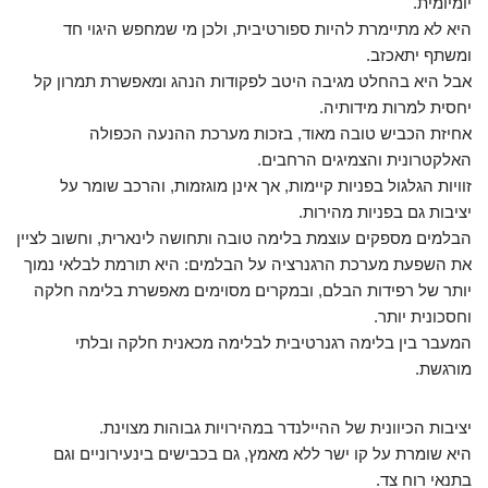
יומיומית.
היא לא מתיימרת להיות ספורטיבית, ולכן מי שמחפש היגוי חד
ומשתף יתאכזב.
אבל היא בהחלט מגיבה היטב לפקודות הנהג ומאפשרת תמרון קל
יחסית למרות מידותיה.
אחיזת הכביש טובה מאוד, בזכות מערכת ההנעה הכפולה
האלקטרונית והצמיגים הרחבים.
זוויות הגלגול בפניות קיימות, אך אינן מוגזמות, והרכב שומר על
יציבות גם בפניות מהירות.
הבלמים מספקים עוצמת בלימה טובה ותחושה לינארית, וחשוב לציין
את השפעת מערכת הרגנרציה על הבלמים: היא תורמת לבלאי נמוך
יותר של רפידות הבלם, ובמקרים מסוימים מאפשרת בלימה חלקה
וחסכונית יותר.
המעבר בין בלימה רגנרטיבית לבלימה מכאנית חלקה ובלתי
מורגשת.
יציבות הכיוונית של ההיילנדר במהירויות גבוהות מצוינת.
היא שומרת על קו ישר ללא מאמץ, גם בכבישים בינעירוניים וגם
בתנאי רוח צד.