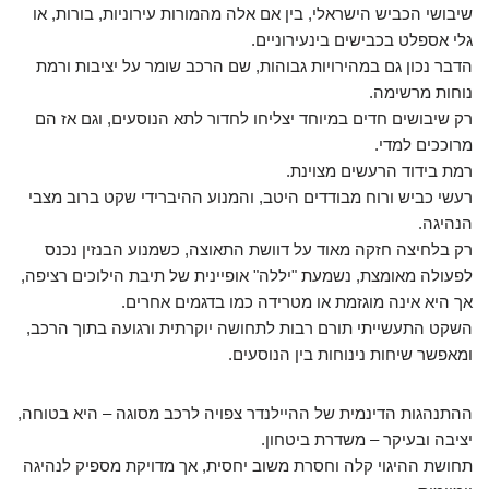
שיבושי הכביש הישראלי, בין אם אלה מהמורות עירוניות, בורות, או
גלי אספלט בכבישים בינעירוניים.
הדבר נכון גם במהירויות גבוהות, שם הרכב שומר על יציבות ורמת
נוחות מרשימה.
רק שיבושים חדים במיוחד יצליחו לחדור לתא הנוסעים, וגם אז הם
מרוככים למדי.
רמת בידוד הרעשים מצוינת.
רעשי כביש ורוח מבודדים היטב, והמנוע ההיברידי שקט ברוב מצבי
הנהיגה.
רק בלחיצה חזקה מאוד על דוושת התאוצה, כשמנוע הבנזין נכנס
לפעולה מאומצת, נשמעת "יללה" אופיינית של תיבת הילוכים רציפה,
אך היא אינה מוגזמת או מטרידה כמו בדגמים אחרים.
השקט התעשייתי תורם רבות לתחושה יוקרתית ורגועה בתוך הרכב,
ומאפשר שיחות נינוחות בין הנוסעים.
ההתנהגות הדינמית של ההיילנדר צפויה לרכב מסוגה – היא בטוחה,
יציבה ובעיקר – משדרת ביטחון.
תחושת ההיגוי קלה וחסרת משוב יחסית, אך מדויקת מספיק לנהיגה