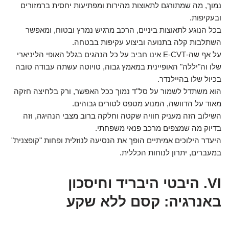
נמוך, מה שמתורגם לתאוצות מהירות ומפתיעות יחסית ברמזורים
ובעקיפות.
בכל הנוגע לתאוצות ביניים, הרכב מרגיש נמרץ ובטוח, ומאפשר
השתלבות קלה בתנועה וביצוע עקיפות בבטחה.
על אף שה-E-CVT אינו חביב על כל הנהגים בגלל האופי הליניארי
שלו וה"יללה" האופיינית במאמץ גבוה, טויוטה עשתה עבודה טובה
בכיול שלו בהיילנדר.
הוא משתדל לשמור על סל"ד נמוך ככל האפשר, ורק בלחיצה חזקה
מאוד על הדוושה, המנוע מטפס לטורים גבוהים.
השילוב הזה מעניק חוויה שקטה וחלקה ברוב מצבי הנהיגה, וזה
בדיוק מה שמצפים מרכב פנאי משפחתי.
היעדר הילוכים אמיתיים הופך את הנסיעה לנוזלית ופחות "קופצנית"
במעברים, יתרון לנוחות הכללית.
VI. היבטי היבריד וחיסכון
באנרגיה: קסם ללא שקע