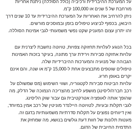
על המערכת ההיברידית ורכיביה (כולל הסוללה) ניתנת אחריות
מורחבת של 5 שנים או 100,000 ק"מ.
ניתן להרחיב את האחריות על המערכת ההיברידית עד 10 שנים דרך
היבואן, בכפוף לביצוע טיפולים בזמן ובמוסכים מורשים.
זהו יתרון עצום המעניק שקט נפשי משמעותי לגבי אמינות הסוללה.
בכל הנוגע לעלויות תחזוקה צפויות, טויוטה נחשבת ליצרנית עם
עלויות אחזקה סבירות וירידת ערך מתונה, בעיקר בזכות האמינות
הגבוהה של מנועיה והמערכות ההיברידיות שלה.
טיפולים שוטפים מתבצעים אחת ל-15,000 ק"מ או שנה, והם אינם
יקרים באופן חריג.
עלויות הביטוח סבירות לקטגוריה, ושווי השימוש (מס שמשולם על
רכב חברה/ליסינג) מושפע לחיוב מהצריכה הנמוכה של הדלק, מה
שהופך אותה לאופציה אטרקטיבית גם עבור שוק הליסינג.
לגבי תקלות ובעיות, לטויוטה היילנדר מוניטין של רכב אמין במיוחד,
ואין דיווחים נפוצים על תקלות סדרתיות משמעותיות בדגם זה.
מעטות תלונות של חוות דעת גולשים בנושא, מה שמחזק את
התדמית החיובית של הדגם.