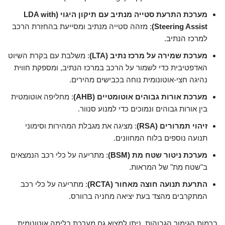
מערכת התרעת סטייה מנתיב עם תיקון היגוי (LDA with
Steering Assist)
: מזהה סטייה מנתיב ומסייעת בהחזרת הרכב
למרכז הנתיב.
מערכת שמירה על מרכז נתיב (LTA)
: משלבת עם בקרת השיוט
האדפטיבית כדי לשמור על הרכב במרכז הנתיב, ומספקת חווית
נהיגה חצי-אוטונומית נוחה בכבישים מהירים.
מערכת אורות גבוהים אוטומטיים (AHB)
: מחליפה אוטומטית
בין אורות גבוהים ונמוכים כדי למנוע סנוור.
זיהוי תמרורים (RSA)
: מציגה את מגבלת המהירות וסימוני
תנועה נוספים בלוח המחוונים.
מערכת ניטור שטח מת (BSM)
: מתריעה על כלי רכב הנמצאים
ב"שטח מת" של המראות.
התרעת תנועה חוצה מאחור (RCTA)
: מתריעה על כלי רכב
המתקרבים מהצד בעת יציאה מחניה ברוורס.
ברמות הגימור הגבוהות, ניתן למצוא גם מערכת בלימה אוטונומית