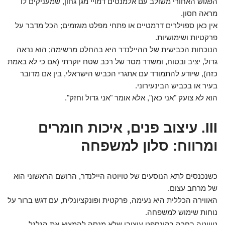
הפגוש האחורי משולב עם אלמנטים דמויי מגן גחון, שמעניקים לו
מראה חסון.
אין כאן ספוילרים דרמטיים או פתחי מפלט מוגזמים; הכל מדבר על
פרקטיות ושימושיות.
הנוכחות הכבישית של ההיילנדר היא בהחלט מרשימה; הוא נראה
גדול, יציב ובטוח, ומשדר מסר של רכב שטח יוקרתי (אם כי לא באמת
כזה), שיודע להתמודד עם אתגרי הכביש הישראלי, בין אם מדובר
בעיר או בכביש הבינעירוני.
הוא לא צועק "אני כאן", אלא אומר "אני גדול וחזק".
III. עיצוב פנים, איכות חומרים
ומרווח: סלון למשפחה
כשנכנסים לתא הנוסעים של טויוטה היילנדר, הרושם הראשוני הוא
של מרחב עצום.
האווירה הכללית היא נעימה, פרקטית ופונקציונלית, עם דגש ברור על
נוחות שימוש למשפחה.
טויוטה בחרה בקונספט עיצובי שלא מנסה להמציא את הגלגל