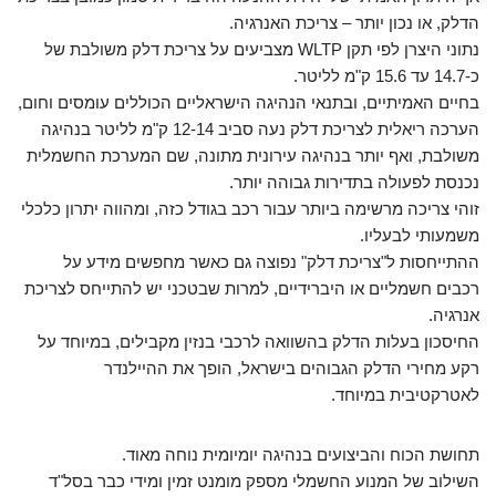
הדלק, או נכון יותר – צריכת האנרגיה.
נתוני היצרן לפי תקן WLTP מצביעים על צריכת דלק משולבת של
כ-14.7 עד 15.6 ק"מ לליטר.
בחיים האמיתיים, ובתנאי הנהיגה הישראליים הכוללים עומסים וחום,
הערכה ריאלית לצריכת דלק נעה סביב 12-14 ק"מ לליטר בנהיגה
משולבת, ואף יותר בנהיגה עירונית מתונה, שם המערכת החשמלית
נכנסת לפעולה בתדירות גבוהה יותר.
זוהי צריכה מרשימה ביותר עבור רכב בגודל כזה, ומהווה יתרון כלכלי
משמעותי לבעליו.
ההתייחסות ל"צריכת דלק" נפוצה גם כאשר מחפשים מידע על
רכבים חשמליים או היברידיים, למרות שבטכני יש להתייחס לצריכת
אנרגיה.
החיסכון בעלות הדלק בהשוואה לרכבי בנזין מקבילים, במיוחד על
רקע מחירי הדלק הגבוהים בישראל, הופך את ההיילנדר
לאטרקטיבית במיוחד.
תחושת הכוח והביצועים בנהיגה יומיומית נוחה מאוד.
השילוב של המנוע החשמלי מספק מומנט זמין ומידי כבר בסל"ד