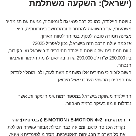
(ישראל): השקעה משתלמת
טויוטה היילנדר, כמו כל רכב פנאי גדול ומאובזר, מגיעה עם תג מחיר
משמעותי, אך בהשוואה למתחרות ובהתחשב ביתרונותיה, היא
מציעה תמורה טובה לכסף, במיוחד לטווח הארוך.
אז כמה עולה הרכב הזה בישראל, נכון לאפריל 2025?
טווח המחירים של טויוטה היילנדר ההיברידית בישראל נע, בקירוב,
בין 250,000 ש"ח לכ-290,000 ש"ח, בהתאם לרמת הגימור והאבזור
הנבחר.
חשוב לזכור כי מחירים אלו משתנים מעת לעת, ולכן מומלץ לבדוק
את המחירון הרשמי העדכני אצל היבואן.
ההיילנדר משווקת בישראל במספר רמות גימור עיקריות, אשר
נבדלות זו מזו בעיקר ברמת האבזור:
רמת גימור E-MOTION / E-MOTION 4×2 (הבסיסית)
: זוהי
נקודת הכניסה לדגם, ומציעה כבר חבילת אבזור עשירה הכוללת
את כל מערכות הבטיחות האקטיביות, מסך מולטימדיה 8 אינץ',