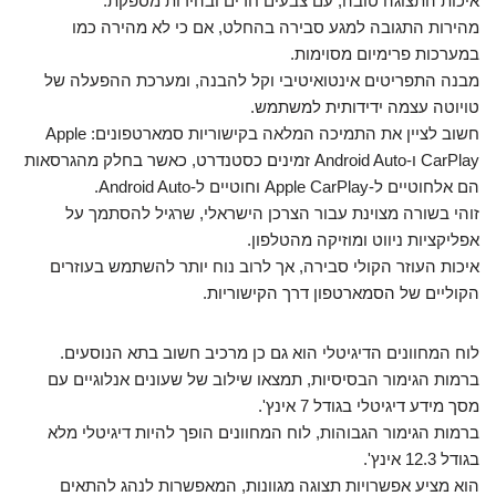
איכות התצוגה טובה, עם צבעים חדים ובהירות מספקת.
מהירות התגובה למגע סבירה בהחלט, אם כי לא מהירה כמו
במערכות פרימיום מסוימות.
מבנה התפריטים אינטואיטיבי וקל להבנה, ומערכת ההפעלה של
טויוטה עצמה ידידותית למשתמש.
חשוב לציין את התמיכה המלאה בקישוריות סמארטפונים: Apple
CarPlay ו-Android Auto זמינים כסטנדרט, כאשר בחלק מהגרסאות
הם אלחוטיים ל-Apple CarPlay וחוטיים ל-Android Auto.
זוהי בשורה מצוינת עבור הצרכן הישראלי, שרגיל להסתמך על
אפליקציות ניווט ומוזיקה מהטלפון.
איכות העוזר הקולי סבירה, אך לרוב נוח יותר להשתמש בעוזרים
הקוליים של הסמארטפון דרך הקישוריות.
לוח המחוונים הדיגיטלי הוא גם כן מרכיב חשוב בתא הנוסעים.
ברמות הגימור הבסיסיות, תמצאו שילוב של שעונים אנלוגיים עם
מסך מידע דיגיטלי בגודל 7 אינץ'.
ברמות הגימור הגבוהות, לוח המחוונים הופך להיות דיגיטלי מלא
בגודל 12.3 אינץ'.
הוא מציע אפשרויות תצוגה מגוונות, המאפשרות לנהג להתאים