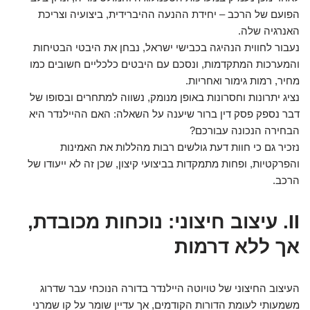
הפועם של הרכב – יחידת ההנעה ההיברידית, ביצועיה וצריכת
האנרגיה שלה.
נעבור לחווית הנהיגה בכבישי ישראל, נבחן את היבטי הבטיחות
והמערכות המתקדמות, ונסכם עם היבטים כלכליים חשובים כמו
מחיר, רמות גימור ואחריות.
נציג יתרונות וחסרונות באופן מנומק, נשווה למתחרים ובסופו של
דבר נספק פסק דין ברור שיענה על השאלה: האם ההיילנדר היא
הבחירה הנכונה עבורכם?
נזכיר גם כי חוות דעת גולשים רבות מהללות את האמינות
והפרקטיות, ופחות מתמקדות בביצועי קיצון, שכן זה לא ייעודו של
הרכב.
II. עיצוב חיצוני: נוכחות מכובדת,
אך ללא דרמות
העיצוב החיצוני של טויוטה היילנדר בדורה הנוכחי עבר שדרוג
משמעותי לעומת הדורות הקודמים, אך עדיין שומר על קו שמרני