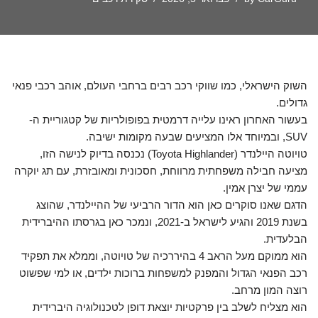
השוק הישראלי, כמו שווקי רכב רבים ברחבי העולם, אוהב רכבי פנאי
גדולים.
בעשור האחרון ראינו עלייה דרמטית בפופולריות של קטגוריית ה-
SUV, ובמיוחד אלו המציעים שבעה מקומות ישיבה.
טויוטה היילנדר (Toyota Highlander) נכנסה בדיוק לנישה הזו,
מציעה חבילה משפחתית מרווחת, חסכונית ומאובזרת, עם תג יוקרה
עממי של יצרן אמין.
הדגם שאנו סוקרים כאן הוא הדור הרביעי של ההיילנדר, שהוצג
בשנת 2019 והגיע לישראל ב-2021, ונמכר כאן בגרסתו ההיברידית
הבלעדית.
הוא ממוקם מעל הראב 4 בהיררכיה של טויוטה, וממלא את תפקיד
רכב הפנאי הגדול והמפנק למשפחות ברוכות ילדים, או למי שפשוט
רוצה המון מרחב.
הוא מצליח לשלב בין פרקטיות יוצאת דופן לטכנולוגיה היברידית