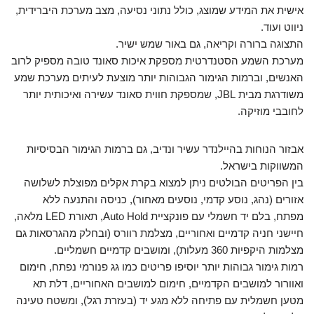
אישית את המידע שמוצג, כולל נתוני נסיעה, מצב מערכת היברידית,
ניווט ועוד.
התצוגה ברורה וקריאה, גם באור שמש ישיר.
מערכת השמע הסטנדרטית מספקת איכות סאונד טובה מספיק לרוב
האנשים, וברמות הגימור הגבוהות יותר מוצעת לעיתים מערכת שמע
משודרגת מבית JBL, שמספקת חווית סאונד עשירה ואיכותית יותר
לחובבי מוזיקה.
אבזור הנוחות בהיילנדר עשיר ונדיב, גם ברמות הגימור הבסיסיות
המשווקות בישראל.
בין הפריטים הבולטים ניתן למצוא בקרת אקלים מפוצלת לשלושה
אזורים (נהג, נוסע קדמי, נוסעים מאחור), כניסה והתנעה ללא
מפתח, בלם יד חשמלי עם פונקציית Auto Hold, תאורת LED מלאה,
חיישני חניה קדמיים ואחוריים, מצלמת רוורס (ובחלק מהגרסאות גם
מצלמות היקפיות 360 מעלות), ומושבים קדמיים חשמליים.
רמות גימור גבוהות יותר יוסיפו פריטים כמו גג פנורמי נפתח, חימום
ואוורור למושבים הקדמיים, חימום למושבים האחוריים, דלת תא
מטען חשמלית עם פתיחה ללא מגע יד (בעזרת רגל), ומשטח טעינה