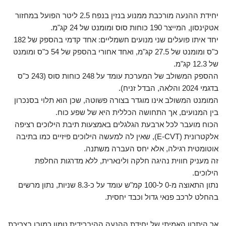
יחידת ההנעה מורכבת ממנוע בנזין בנפח 2.5 ליטר הפועל במחזור
אטקינסון, המייצר 190 כוחות סוס ומומנט של 24 קג"מ.
יחד איתו פועלים שני מנועים חשמליים: אחד קדמי בהספק של 182
כ"ס ומומנט של 27.5 קג"מ, ואחד אחורי בהספק של 54 כ"ס ומומנט
של 12.3 קג"מ.
ההספק המשולב של המערכת עומד על 248 כוחות סוס (243 כ"ס
בדגמי 2024 והלאה, הבדל זניח).
המומנט המשולב אינו מוגדר בצורה פשוטה, שכן הוא תלוי בסנכרון
בין המנועים, אך התחושה הכללית היא של שפע כוח.
הכוח מועבר לכל ארבעת הגלגלים באמצעות תיבת הילוכים רציפה
אלקטרונית (E-CVT), שאין לה למעשה הילוכים פיזיים כמו בתיבה
אוטומטית רגילה, אלא יחס העברה משתנה.
זה מעניק חווית נהיגה חלקה ולינארית, ללא מדרגות החלפת
הילוכים.
נתון התאוצה מ-0 ל-100 קמ"ש עומד על כ-8.3 שניות, נתון מרשים
בהחלט לרכב פנאי גדול וכבד יחסית.
אך היתרון האמיתי של יחידת ההנעה ההיברידית טמון כמובן בצריכת