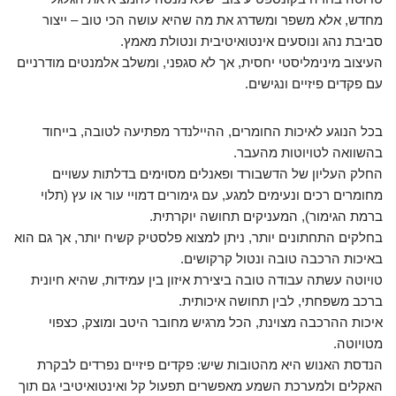
מחדש, אלא משפר ומשדרג את מה שהיא עושה הכי טוב – ייצור
סביבת נהג ונוסעים אינטואיטיבית ונטולת מאמץ.
העיצוב מינימליסטי יחסית, אך לא סגפני, ומשלב אלמנטים מודרניים
עם פקדים פיזיים ונגישים.
בכל הנוגע לאיכות החומרים, ההיילנדר מפתיעה לטובה, בייחוד
בהשוואה לטויוטות מהעבר.
החלק העליון של הדשבורד ופאנלים מסוימים בדלתות עשויים
מחומרים רכים ונעימים למגע, עם גימורים דמויי עור או עץ (תלוי
ברמת הגימור), המעניקים תחושה יוקרתית.
בחלקים התחתונים יותר, ניתן למצוא פלסטיק קשיח יותר, אך גם הוא
באיכות הרכבה טובה ונטול קרקושים.
טויוטה עשתה עבודה טובה ביצירת איזון בין עמידות, שהיא חיונית
ברכב משפחתי, לבין תחושה איכותית.
איכות ההרכבה מצוינת, הכל מרגיש מחובר היטב ומוצק, כצפוי
מטויוטה.
הנדסת האנוש היא מהטובות שיש: פקדים פיזיים נפרדים לבקרת
האקלים ולמערכת השמע מאפשרים תפעול קל ואינטואיטיבי גם תוך