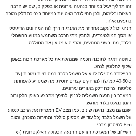
זהו תהליך יעיל במיוחד בנהיגה עירונית או בפקקים, שם יש הרבה
האצות ובלימות, ולכן ההיילנדר מצטיינת במיוחד בצריכת דלק נמוכה
בתנאים אלה.
הנהג יכול לעקוב אחר זרימת האנרגיה דרך לוח המחוונים הדיגיטלי
או מסך המולטימדיה, ולהבין מתי הרכב משתמש במנוע החשמלי
בלבד, מתי בשני המנועים, ומתי הוא מטעין את הסוללה.
טויוטה דאגה לתוכנה חכמה שמנהלת את כל מערכת הכוח באופן
שקוף לחלוטין לנהג.
ההיילנדר מסוגלת לנוע על חשמל בלבד במהירויות נמוכות (עד
כ-40-50 קמ"ש) ולמרחקים קצרים יחסית, מה שמסייע להפחתת
פליטות וצריכת דלק באזורים עירוניים.
המעבר בין הנעה חשמלית לבנזין ולהיפך מתבצע באופן חלק ורוב
הזמן כמעט בלתי מורגש.
ישנם גם מצבי נהיגה שונים, כמו מצב EV המכריח את הרכב לנסוע
על חשמל בלבד (כל עוד יש מספיק סוללה ומהירות נמוכה), ומצב
Eco לחיסכון מרבי.
השילוב של המערכת הזו עם ההנעה הכפולה האלקטרונית (e-