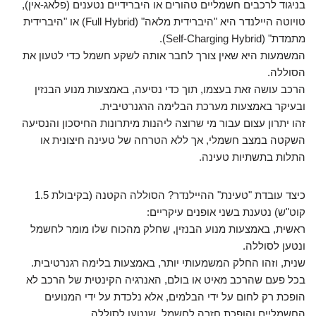
בניגוד לרכבים חשמליים טהורים או היברידיים נטענים (פלאג-אין),
טויוטה היילנדר היא "היברידית מלאה" (Full Hybrid) או "היברידית
מתמדת" (Self-Charging Hybrid).
המשמעות היא שאין צורך לחבר אותה לשקע חשמל כדי לטעון את
הסוללה.
הרכב עושה זאת בעצמו, תוך כדי נסיעה, באמצעות מנוע הבנזין
ובעיקר באמצעות מערכת הבלימה הרגנרטיבית.
זהו יתרון עצום עבור מי שרוצה ליהנות מיתרונות החיסכון והנסיעה
השקטה במצב חשמלי, אך ללא הטרחה של טעינה חיצונית או
התלות בתשתיות טעינה.
כיצד עובדת "טעינת" ההיילנדר? הסוללה הקטנה (בקיבולת 1.5
קוט"ש) נטענת בשני אופנים עיקריים:
ראשית, באמצעות מנוע הבנזין, שחלק מהכוח שלו מומר לחשמל
ונטען לסוללה.
שנית, וזהו החלק המשמעותי יותר, באמצעות בלימה רגנרטיבית.
בכל פעם שהרכב מאיט או בולם, האנרגיה הקינטית של הרכב לא
הופכת רק לחום על ידי הבלמים, אלא נלכדת על ידי המנועים
החשמליים והופכת חזרה לחשמל, שנטען לסוללה.