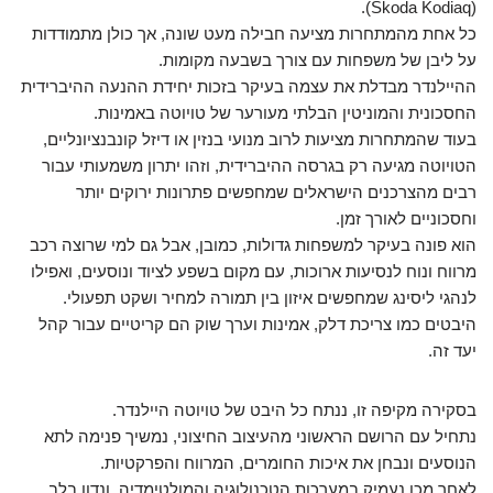
(Skoda Kodiaq).
כל אחת מהמתחרות מציעה חבילה מעט שונה, אך כולן מתמודדות
על ליבן של משפחות עם צורך בשבעה מקומות.
ההיילנדר מבדלת את עצמה בעיקר בזכות יחידת ההנעה ההיברידית
החסכונית והמוניטין הבלתי מעורער של טויוטה באמינות.
בעוד שהמתחרות מציעות לרוב מנועי בנזין או דיזל קונבנציונליים,
הטויוטה מגיעה רק בגרסה ההיברידית, וזהו יתרון משמעותי עבור
רבים מהצרכנים הישראלים שמחפשים פתרונות ירוקים יותר
וחסכוניים לאורך זמן.
הוא פונה בעיקר למשפחות גדולות, כמובן, אבל גם למי שרוצה רכב
מרווח ונוח לנסיעות ארוכות, עם מקום בשפע לציוד ונוסעים, ואפילו
לנהגי ליסינג שמחפשים איזון בין תמורה למחיר ושקט תפעולי.
היבטים כמו צריכת דלק, אמינות וערך שוק הם קריטיים עבור קהל
יעד זה.
בסקירה מקיפה זו, ננתח כל היבט של טויוטה היילנדר.
נתחיל עם הרושם הראשוני מהעיצוב החיצוני, נמשיך פנימה לתא
הנוסעים ונבחן את איכות החומרים, המרווח והפרקטיות.
לאחר מכן נעמיק במערכות הטכנולוגיה והמולטימדיה, ונדון בלב