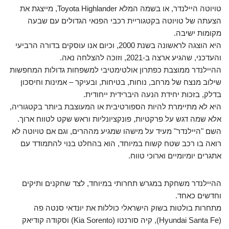
טויוטה היילנדר, או בשמה המלא Toyota Highlander, מייצגת את
הצעתה של טויוטה בקטגוריית רכבי הפנאי הגדולים עם שבעה
מקומות ישיבה.
היא הוצגה לראשונה בשנת 2000, וכיום אנו עוסקים בדורה הרביעי
והעדכני, שהגיע ארצה ב-2021, וזוכה להצלחה נאה.
ההיילנדר ממוצבת כפתרון אולטימטיבי למשפחות גדולות המחפשות
שילוב מנצח של מרחב, נוחות, בטיחות, ובעיקר – אמינות וחיסכון
בדלק, בזכות יחידת הנעה היברידית ייחודית.
היא לא מתיימרת להיות הספורטיבית או המעוצבת ביותר בקטגוריה,
אלא שמה דגש על פרקטיות, פונקציונליות וראש שקט לטווח ארוך.
השם "היילנדר" מעיד על מישהו שמגיע מההרים, וגם אם טויוטה לא
רואה בו רכב שטח קשוח במיוחד, הוא בהחלט בנוי להתמודד עם
אתגרים יומיומיים וארוכי טווח.
ההיילנדר משחקת במגרש תחרותי במיוחד, לצד שחקנים ותיקים
וחדשים כאחד.
מתחרות בולטות בשוק הישראלי כוללות את יונדאי סנטה פה
(Hyundai Santa Fe), קיה סורנטו (Kia Sorento) וסקודה קודיאק