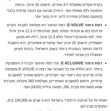
בקרת אקלים מפוצלת ל-3 אזורים, חישוקי 18 אינץ', כניסה
והתנעה ללא מפתח ועוד. ה-4×2 מגיעה עם הנעה קדמית בלבד
(במקום כפולה) ומחירה לרוב יהיה נמוך יותר.
רמת גימור E-VOLVE
: רמת הגימור הזו מוסיפה לאבזור הקיים
פריטים כמו גג פנורמי נפתח, מסך מולטימדיה 12.3 אינץ' גדול
יותר, לוח מחוונים דיגיטלי מלא 12.3 אינץ', דלת תא מטען
חשמלית, חישוקי 20 אינץ' ועוד שיפורים אסתטיים. היא נחשבת
לרמת הגימור הנמכרת ביותר בשוק הישראלי, בזכות האיזון
המוצלח בין אבזור למחיר.
רמת גימור E-XCLUSIVE
: זוהי רמת הגימור הבכירה והמפנקת
ביותר. היא כוללת את כל האבזור של רמת ה-E-VOLVE ומוסיפה
עליה פריטים כמו ריפודי עור יוקרתיים, חימום ואוורור למושבים
קדמיים, חימום למושבים האחוריים, מצלמות 360 מעלות, מערכת
שמע משודרגת מבית JBL, תצוגה עילית (HUD) ועוד.
האחריות על טויוטה היילנדר בישראל היא 3 שנים או 100,000 ק"מ,
המוקדם מביניהם.