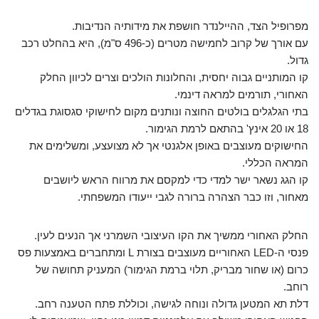
מפרופיל הצד, ההיילנדר חושפת את מידותיה הנדיבות.
עם אורך של קרוב לחמישה מטרים (כ-496 ס"מ), היא בהחלט רכב
גדול.
קו המותניים גבוה יחסית, והחלונות הולכים וצרים לכיוון החלק
האחורי, תורמים למראה דינמי.
בתי הגלגלים בולטים החוצה ונותנים מקום לחישוקי סגסוגת בגדלים
18 או 20 אינץ' בהתאם לרמת הגימור.
החישוקים מעוצבים באופן אלגנטי אך לא מצועצע, ומשלימים את
המראה הכללי.
קו הגג נשאר ישר למדי כדי למקסם את מרווח הראש ליושבים
מאחור, וזו כבר הצהרה ברורה לגבי ייעודו המשפחתי.
החלק האחורי ממשיך את הקו העיצובי השמרני אך הנעים לעין.
פנסי ה-LED האחוריים מעוצבים בצורת L ומתחברים באמצעות פס
כרום (או שחור מבריק, תלוי ברמת הגימור) המעניק תחושה של
רוחב.
דלת תא המטען גדולה ונוחה לגישה, וכוללת פתח הטענה רחב.