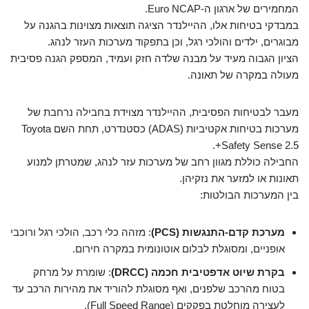
המחמירים של ארגון ה-Euro NCAP.
במבדקי בטיחות אלו, ההיילנדר הציגה תוצאות מצוינות בהגנה על
מבוגרים, ילדים והולכי רגל, וכן בתפקוד מערכות העזר לנהג.
הציון הגבוה מעיד על מבנה שלדה חזק ועמיד, המספק הגנה פסיבית
מעולה במקרה של תאונה.
מעבר לבטיחות הפסיבית, ההיילנדר מצוידת בחבילה נרחבת של
מערכות בטיחות אקטיביות (ADAS) כסטנדרט, תחת השם Toyota
Safety Sense 2.5+.
החבילה כוללת מגוון רחב של מערכות עזר לנהג, שמטרתן למנוע
תאונות או למזער את נזקיהן.
בין המערכות הבולטות:
מערכת קדם-התנגשות (PCS)
: מזהה כלי רכב, הולכי רגל ורוכבי
אופניים, ומסוגלת לבלום אוטונומית במקרה חירום.
בקרת שיוט אדפטיבית חכמה (DRCC)
: שומרת על מרחק
בטוח מהרכב שלפנים, ואף מסוגלת להוריד את מהירות הרכב עד
לעצירה מוחלטת בפקקים (Full Speed Range).