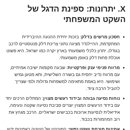
X. יתרונות: ספינת הדגל של
השקט המשפחתי
חסכון מרשים בדלק
: בזכות יחידת ההנעה ההיברידית
המתקדמת, ההיילנדר מציגה נתוני צריכת דלק פנטסטיים לרכב
בגודלו, יתרון כלכלי משמעותי בארץ יקרה כמו ישראל. היא פשוט
אוכלת פחות דלק באופן משמעותי.
מרווח פנימי ענק ופרקטיות
: שבעה מקומות ישיבה אמיתיים,
עם מרווח נדיב יחסית גם בשורה השלישית, ותא מטען גמיש
ושימושי. היא באמת מתאימה למשפחות גדולות ולמי שצריך
להוביל הרבה ציוד.
נוחות נסיעה גבוהה ובידוד רעשים מצוין
: המתלים הרכים יחד
עם בידוד הרעשים המצוין יוצרים סביבת נסיעה שקטה ונעימה,
אידיאלית לנסיעות ארוכות בכבישים ישראליים. הרכב מגהץ את
רוב המהמורות בכבוד.
אמינות מוכחת ושקט נפשי
: המוניטין של טויוטה באמינות ידוע,