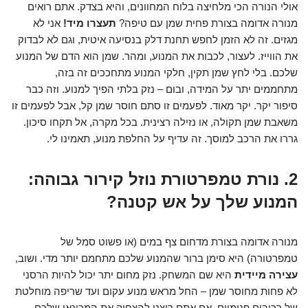
אולי הנורה הכי מלחיצה בלוח המחוונים, והיא בצדק. אתם רואים
מנורה אדומה בצורת פחית שמן עם טיפה?
תעצרו מיד!
אני לא
מגזים. זה לא הזמן לחפש תחנת דלק בנסיעה איטית, וגם לא לבדוק
את הווייז. לעצור, לכבות את המנוע, ומהר. שמן הוא הדם של המנוע
שלכם. בלי לחץ שמן תקין, חלקי המנוע מתחככים זה בזה,
מתחממים יתר על המידה, ובום – נזק בלתי הפיך למנוע. וזה כבר
סיפור יקר. יקר מאוד. לפעמים זו סתם חוסר שמן קל, אבל לפעמים זו
משאבת שמן תקולה, או נזילה רצינית. בכל מקרה, אל תקחו סיכון.
גררו את הרכב למוסך. זה עדיף על החלפת מנוע, תאמינו לי.
2. נורת טמפרטורת נוזל קירור גבוהה:
המנוע שלך על אש קטנה?
מנורה אדומה בצורת מדחום צף במים (או פשוט סמל של
טמפרטורה) היא סימן ברור שהמנוע שלכם מתחמם יותר מדי. ושוב,
עצירה מיידית
היא שם המשחק. נזק מחום יתר יכול להיות הרסני
לא פחות מחוסר שמן – החל מראש מנוע עקום ועד שריפה מוחלטת
של רכיבים פנימיים. אם אתם רוצני להצחיק את המכונאי שלכם