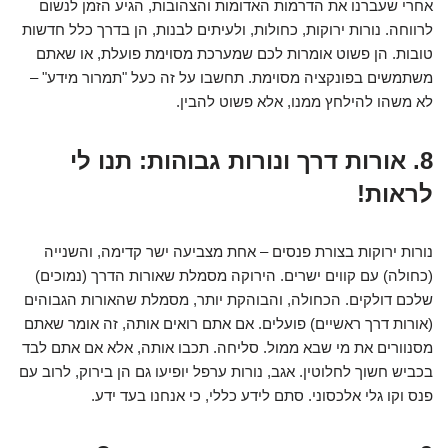
אחרי שעברנו את הדרמות האדומות והצהובות, הגיע הזמן לנשום
לרווחה. נורות ירוקות, כחולות, ולעיתים לבנות, הן בדרך כלל חדשות
טובות. הן פשוט אומרות לכם שמערכת מסוימת פועלת, או שאתם
משתמשים בפונקציה מסוימת. תחשבו על זה כעל "תמרור מידע" –
לא משהו להילחץ ממנו, אלא פשוט להבין.
8. אורות דרך ונורות גבוהות: תנו לי
לראות!
נורות ירוקות בצורת פנסים – אחת מצביעה ישר קדימה, והשנייה
(כחולה) עם קווים ישרים. הירוקה מסמלת שאורות הדרך (נמוכים)
שלכם דולקים. הכחולה, והבוהקת יותר, מסמלת שהאורות הגבוהים
(אורות דרך ראשיים) פועלים. אם אתם רואים אותה, זה אומר שאתם
מסנוורים את מי שבא ממול. סליחה. תכבו אותה, אלא אם אתם לבד
בכביש חשוך לחלוטין. אגב, נורות ערפל יופיעו גם הן בירוק, לרוב עם
פנס וקו גלי אלכסוני. סתם לידע כללי, כי אנחנו בעד ידע.