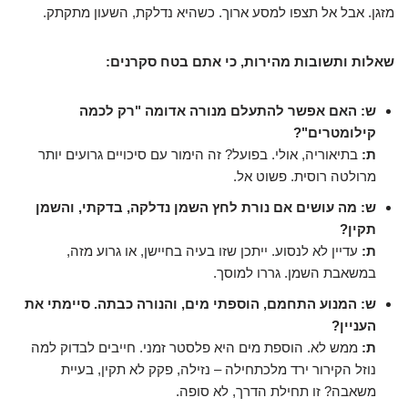
מזגן. אבל אל תצפו למסע ארוך. כשהיא נדלקת, השעון מתקתק.
שאלות ותשובות מהירות, כי אתם בטח סקרנים:
ש: האם אפשר להתעלם מנורה אדומה "רק לכמה
קילומטרים"?
ת:
בתיאוריה, אולי. בפועל? זה הימור עם סיכויים גרועים יותר
מרולטה רוסית. פשוט אל.
ש: מה עושים אם נורת לחץ השמן נדלקה, בדקתי, והשמן
תקין?
ת:
עדיין לא לנסוע. ייתכן שזו בעיה בחיישן, או גרוע מזה,
במשאבת השמן. גררו למוסך.
ש: המנוע התחמם, הוספתי מים, והנורה כבתה. סיימתי את
העניין?
ת:
ממש לא. הוספת מים היא פלסטר זמני. חייבים לבדוק למה
נוזל הקירור ירד מלכתחילה – נזילה, פקק לא תקין, בעיית
משאבה? זו תחילת הדרך, לא סופה.