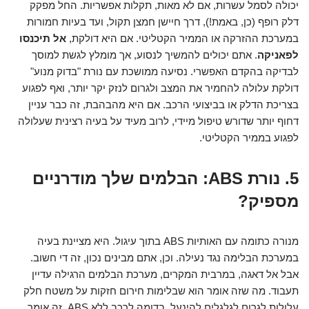
יכולה לסמל עשרות, אם לא מאות, תקלות אפשריות. החל מפקק
דלק רופף (כן, באמת!), דרך חיישן חמצן תקול, ועד בעיות חמורות
במערכת ההזרקה או הממיר הקטליטי. אם היא דולקת,
אל תיכנסו
לפאניקה
. אתם יכולים להמשיך לנסוע, אך מומלץ לגשת למוסך
לבדיקה בהקדם האפשרי. נסיעה ממושכת עם נורת "בדוק מנוע"
דולקת עלולה להחמיר את המצב ולגרום לנזק יקר יותר, ואף לפגוע
בצריכת הדלק או בביצועי הרכב. אם היא מהבהבת, זה כבר עניין
דחוף יותר שדורש טיפול מיידי, לרוב מעיד על בעיה רצינית שעלולה
לפגוע בממיר הקטליטי.
5. נורת ABS: הבלמים שלך מודרניים
מספיק?
מנורה כתומה עם האותיות ABS בתוך עיגול. היא מציינת בעיה
במערכת הבלימה נגד נעילה. וכן, אתם מבינים נכון, זה די חשוב.
אבל אל דאגה, במרבית המקרים, מערכת הבלמים הרגילה עדיין
תעבוד. מה שזה אומר הוא שבלימות חירום חזקות על משטח חלק
עלולות לגרום לגלגלים להינעל, בדומה לרכב ללא ABS. זה אומר