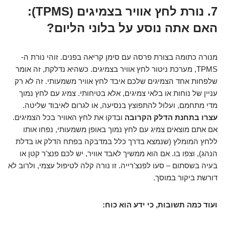
7. נורת לחץ אוויר בצמיגים (TPMS):
האם אתה נוסע על בלוני הליום?
מנורה כתומה בצורת פרסה עם סימן קריאה בפנים. זוהי נורת ה-
TPMS, מערכת ניטור לחץ אוויר בצמיגים. כשהיא נדלקת, זה אומר
שלפחות אחד הצמיגים שלכם איבד לחץ אוויר משמעותי. זה לא רק
עניין של נוחות או בלאי צמיגים, אלא בטיחותי. צמיג עם לחץ נמוך
מדי מתחמם, ועלול להתפוצץ בנסיעה, או לגרום לאיבוד שליטה.
עצרו בתחנת הדלק הקרובה
ובדקו את לחץ האוויר בכל הצמיגים.
אם אתם מוצאים צמיג עם לחץ נמוך באופן משמעותי, נפחו אותו
ללחץ המומלץ (שנמצא בדרך כלל במדבקה בפתח הדלק או בדלת
הנהג), וצפו בו. אם הוא ממשיך לאבד אוויר, יש לכם פנצ'ר קטן או
בעיה בשסתום – סעו לפנצ'רייה. זו נורה קלה לטיפול עצמי, ולרוב לא
דורשת ביקור במוסך.
ועוד כמה תשובות, כי ידע הוא כוח: