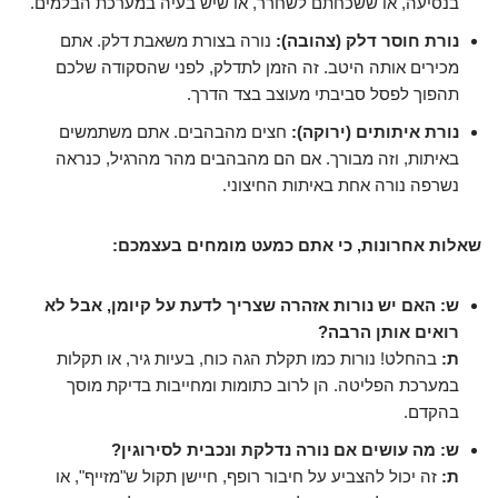
בנסיעה, או ששכחתם לשחרר, או שיש בעיה במערכת הבלמים.
נורת חוסר דלק (צהובה):
נורה בצורת משאבת דלק. אתם
מכירים אותה היטב. זה הזמן לתדלק, לפני שהסקודה שלכם
תהפוך לפסל סביבתי מעוצב בצד הדרך.
נורת איתותים (ירוקה):
חצים מהבהבים. אתם משתמשים
באיתות, וזה מבורך. אם הם מהבהבים מהר מהרגיל, כנראה
נשרפה נורה אחת באיתות החיצוני.
שאלות אחרונות, כי אתם כמעט מומחים בעצמכם:
ש: האם יש נורות אזהרה שצריך לדעת על קיומן, אבל לא
רואים אותן הרבה?
ת:
בהחלט! נורות כמו תקלת הגה כוח, בעיות גיר, או תקלות
במערכת הפליטה. הן לרוב כתומות ומחייבות בדיקת מוסך
בהקדם.
ש: מה עושים אם נורה נדלקת ונכבית לסירוגין?
ת:
זה יכול להצביע על חיבור רופף, חיישן תקול ש"מזייף", או