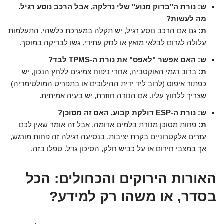
ש: נורת ה"בדוק מנוע" שלי נדלקה, אבל הרכב נוסע רגיל.
מה לעשות?
ת:
גם אם הרכב נוסע רגיל, יש תקלה במערכת כלשהי. התעלמות
עלולה לגרום לבלאי מואץ או לנזק עתידי. גשו לבדיקה במוסך.
ש: האם אפשר "לאפס" את נורת ה-TPMS לבד?
ת:
ברוב דגמי האוקטביה, אחרי ניפוח צמיגים ללחץ הנכון, יש
כפתור איפוס (לרוב ליד ידית ההילוכים או בתפריט המולטימדיה)
שצריך ללחוץ עליו. אם הנורה חוזרת, יש בעיה אמיתית.
ש: נורת ה-ESP דולקת קבוע, האם זה מסוכן?
ת:
פחות מסוכן מנורת בלמים אדומה, אבל זה אומר שאין לכם
עזרים אלקטרוניים בקרת יציבות. בנסיעה רגילה זה פחות מורגש,
אך במצבי חירום או על כביש חלק, הסיכון גדל. טפלו בזה.
האורות הירוקים והכחולים: הכל
בסדר, או משהו רק למידע?