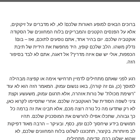
ברוכים הבאים למופע האורות שלכם! לא, לא מדברים על זיקוקים,
אלא על הפנסים הקטנים והמבריקים בלוח המחוונים של הסקודה
אוקטביה שלכם. יום בהיר אחד, אתם נוסעים לתוכם, ואז – בום!
נדלק משהו. הלב שלכם קופץ, היד מחפשת את הידית של תיבת
הכפפות, אולי יש שם איזה מדריך? אל דאגה, אתם לא לבד בסיפור
הזה.
רגע לפני שאתם מתחילים לדמיין תרחישי אימה או קפיצה מבהילה
למוסך (כן, גם זה קורה), בואו ננשום עמוק. המאמר הזה הוא לא עוד
"רשימת מכולת" של נורות אזהרה, אלא תרגום עמוק, משעשע וקצת
ציני לשפה הסודית של האוקטביה שלכם. אחרי שתסיימו לקרוא כאן,
לא רק שתדעו מה כל נורה רוצה מכם, אלא תבינו את זה ברמה כל
כך גבוהה, שתכלו אפילו להרשים את המוסכניק שלכם. תהיו
חמושים בידע שיחסוך לכם זמן, כסף, ובעיקר – הרבה מאוד דפיקות
לב מיותרות. בקיצור, תתכוננו לשלוט בלוח המחוונים שלכם, לא
שהוא ישלוט בכם. קדימה, מתחילים.