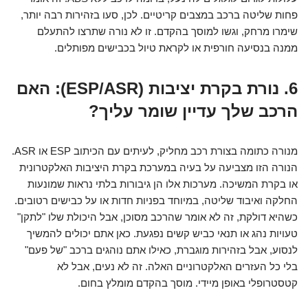
פחות שליטה ברכב במצבים קריטיים. לכן, סעו בזהירות רבה יותר,
שימרו מרחק, וגשו למוסך בהקדם. זו לא נורה שתרצו להתעלם
ממנה בנסיעה חורפית או לקראת טיול בכבישים מפותלים.
6. נורת בקרת יציבות (ESP/ASR): האם
הרכב שלך עדיין שומר עליך?
מנורה כתומה בצורת רכב מחליק, לעיתים עם הכיתוב ESP או ASR.
הנורה הזו מצביעה על בעיה במערכת בקרת היציבות האלקטרונית
או בקרת המשיכה. מערכות אלו הן גיבורות בלתי נראות שמונעות
החלקה ואיבוד שליטה, במיוחד בפניות חדות או על כבישים רטובים.
כשהיא דולקת, זה לא אומר שהרכב מסוכן, אבל היכולת שלו "לתקן"
טעויות נהג או תנאי כביש קשים נפגעת. כאן אתם יכולים להמשיך
לנסוע, אבל בזהירות מוגברת, כאילו אתם נוהגים ברכב "של פעם"
בלי כל העזרים האלקטרוניים האלה. זה לא נעים, אבל לא
קטסטרופלי באופן מיידי. מוסך בהקדם מומלץ בחום.