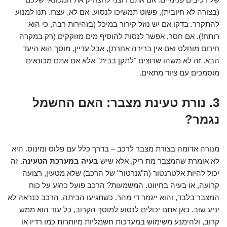
(בצורה לא חיובית), פשוט תמשיכו לנסוע. אם לא, עצרו. תנו למנוע
להתקרר. בדקו אם יש נוזל קירור במיכל (בזהירות רבה, כי הוא
רותח!). אם חסר, אפשר לנסות להוסיף מים מזוקקים (רק במקרה
חירום מוחלט ואם אין ברירה אחרת), אבל עדיין, מוסך הוא היעד
הבא. זה לא משהו שרוצים "לתקן בבית" אלא אם אתם מכונאים
מוסמכים עם ציוד מתאים.
3. נורת טעינת מצבר: האם החשמל
נגמר?
מנורה אדומה בצורת מצבר לרכב – בדרך כלל עם פלוס ומינוס. היא
לא אומרת שהמצבר מת ריק, אלא שיש
בעיה במערכת הטעינה
. זה
יכול להיות אלטרנטור (ה"גנרטור" של הרכב) שלא מטעין, רצועה
קרועה, או בעיה בחיווט. המשמעות? הרכב פועל כרגע על כוח
המצבר בלבד, והוא ייגמר די מהר. כשתגיעו הביתה, הרכב כנראה לא
יניע שוב. כאן אתם יכולים לנסוע למוסך הקרוב, כל עוד הוא ממש
קרוב, ולהימנע משימוש במערכות חשמליות מיותרות כמו רדיו או