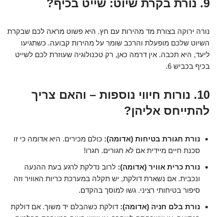
9. נורת בקרת שיוט: שייט בכיף?
נורה ירוקה בצורת מד מהירות עם חץ. היא פשוט מראה לכם שבקרת
השיוט שלכם מופעלת והרכב שומר על מהירות קבועה. כשתגיעו
ליעד, היא תכבה. אין דרמה כאן, רק טכנולוגיה שעוזרת לכם לשייט
בכיף בכביש 6.
10. נורות חיווי נוספות – והאם צריך
להתייחס אליהן?
נורת חגורת בטיחות (אדומה):
כולם מכירים. היא אדומה כי זו
סכנת חיים מיידית אם לא חגורים. חגרו!
נורת כרית אוויר (אדומה):
לרוב נדלקת לרגע בעת ההנעה
ונכבית. אם נשארת דולקת, יש תקלה במערכת כריות האוויר וזה
סיפור בטיחותי רציני. גשו למוסך בהקדם.
נורת בלם חניה (אדומה):
דולקת כשהבלם יד משוך. אם דולקת