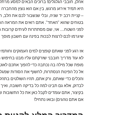
אהלן, חובבי הגלגלים! ברוכים הבאים למסע מרתק
היא תמיד אירוע מרגש, בין אם הוא נוצץ מהחברה א
– קניית רכב יד שניה, ובלי שנשבור לכם את הלב, 
בטוחים שהוא "האחד". אתם רואים את המראה החי
לפני השטח… אוי, שם מסתתרות לעיתים קרובות הפ
שיגרמו לכם לרצות לבכות בפינה עם חשבון מוסך מ
אז רגע לפני שאתם קופצים למים העמוקים וחותמי
לא עוד מדריך חובבני שזרקתם עליו מבט בחיפוש מה
מופת שכל מילה בה נכתבה כדי להפוך אתכם לאוטו-ג
אל כל הפינות הנסתרות, לחשוף את הסודות שמגלים
והכלים כדי שאתם, ורק אתם, תהיו השולטים בתהלי
לבדוק, אלא גם תבינו למה כל בדיקה חשובה, ואיך 
בקיצור, אתם עומדים לקבל כאן את כל התשובות שחי
אם אתם נוהגים) ובואו נתחיל!