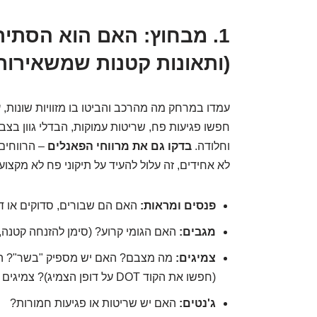
1. מבחוץ: האם הוא הסת
(ותאונות קטנות שמשאירות 
עמדו במרחק מה מהרכב והביטו בו מזוויות שונות, 
חפשו פגיעות פח, שריטות עמוקות, הבדלי גוון בצבע
וחלודה.
בדקו גם את מרווחי הפאנלים
– הרווחים
לא אחידים, זה עלול להעיד על תיקוני פח לא מקצועי
פנסים ומראות:
האם הם שבורים, סדוקים או דה
מגבים:
האם הגומי קרוע? (סימן להזנחה קטנה,
צמיגים:
מה מצבם? האם יש מספיק "בשר"? הא
(חפשו את הקוד DOT על דופן הצמיג)? צמיגים ישנים או שחוקים מדי הם הוצאה מיידית נוספת.
ג'נטים:
האם יש שריטות או פגיעות חמורות?