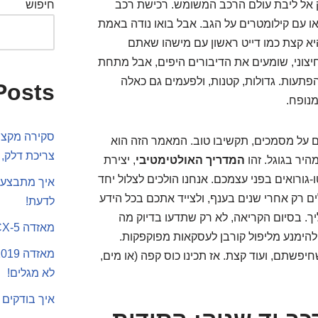
 אל ליבת עולם הרכב המשומש. רכישת רכב
חיפוש
ו עם קילומטרים על הגב. אבל בואו נודה באמת
היא קצת כמו דייט ראשון עם מישהו שאתם
צוני, שומעים את הדיבורים היפים, אבל מתחת
תעות. גדולות, קטנות, ולפעמים גם כאלה
Posts
נופח.
סקירה מקצוע
ם על מסמכים, תקשיבו טוב. המאמר הזה הוא
צריכת דלק, 
יר בגוגל. זהו
המדריך האולטימטיבי
, יצירת
ורואים בפני עצמכם. אנחנו הולכים לצלול יחד
איך מתבצע 
 רק אחרי שנים בענף, ולצייד אתכם בכל הידע
לדעת!
ך. בסיום הקריאה, לא רק שתדעו בדיוק מה
מאזדה CX-5 או סקודה קארוק
להימנע מליפול קורבן לעסקאות מפוקפקות.
פשתם, ועוד קצת. אז תכינו כוס קפה (או מים,
לא מגלים!
איך בודקים 