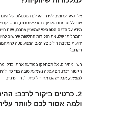
למלכודות שיווקיות?
אל תגיעו ערומים לזירה. העולם הטכנולוגי של היו
שבכלל הרמתם טלפון. כנסו לאינטרנט, חפשו קבוצות
מידע על
הדגם הספציפי
שמעניין אתכם, שנת הייצו
"המחלות" שלו, את הנקודות החלשות שחשוב להיות 
ידועות בתיבת הילוכים? האם המנוע נוטה להתחמם? 
הקרוב?
השוו מחירים. אל תסתפקו במודעה אחת. בדקו מה 
הגימור. זכרו, אם עסקה נשמעת טובה מדי כדי להי
למציאה, אבל יש גם מחיר ל"פיתיון". היו ערניים.
2. כרטיס ביקור לרכב: הה
ולמה אסור לכם לוותר עליה