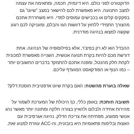
הדוקטורט לפני כולם. היא דינמית, חכמה, ומתאימה את עצמה
למצב התנועה. היא מאפשרת לכם להישאר במצב "שיוט" גם
בפקקים קלים או בכבישים עמוסים למדי. היא משחררת אתכם
מהצורך התמידי ללחוץ על דוושות הגז והבלם, ומעניקה לכם רוגע
שקשה למצוא בנהיגה מודרנית.
ההבדל הוא לא רק בפיצ'ר, אלא בפילוסופיה של הנהיגה. אחת
דורשת מכם להיות בקרת תנועה אנושית, השנייה מאפשרת למכונית
לקחת חלק מהנטל, ומפנה אתכם להתמקד בדברים החשובים יותר
– כמו הנוף או הפודקאסט המועדף עליכם.
שאלה בוערת מהשטח:
האם בקרת שיוט אדפטיבית חוסכת דלק?
תשובה חותכת:
באופן כללי, כן! היכולת של המערכת לשמור על
מהירות אחידה ולבלום ולהאיץ בצורה חלקה ומתונה יותר מאשר נהג
אנושי ממוצע, מפחיתה את צריכת הדלק. נהיגה אגרסיבית עם
האצות ובלימות פתאומיות היא בזבזנית, וה-ACC עוזרת למנוע זאת.