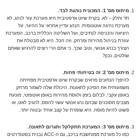
מיתוס מס' 1: המכונית נוהגת לבד.
חד וחלק – לא. בקרת שיוט אדפטיבית היא מערכת עזר לנהג, לא
מערכת נהיגה אוטונומית. הנהג עדיין אחראי על ההיגוי, על
היציאה והכניסה לנתיבים, ועל השליטה הכללית ברכב. המערכת
עוזרת בניהול מהירות ומרחק, וזה הכל. היא לא מבטלת את
הצורך בנהג אנושי, וטוב שכך, כי אתם הרי רוצים להרגיש שאתם
שולטים, נכון?
מיתוס מס' 2: זה בטיחותי פחות.
להיפך! הנתונים מראים שבקרת שיוט אדפטיבית מפחיתה
משמעותית את הסיכון לתאונות. היכולת שלה לשמור מרחק
באופן עקבי, לבלום בזמן ולווסת מהירות באופן אוטומטי, מונעת
מצבים מסוכנים שבהם נהג אנושי עשוי להסס, להגיב לאט, או
פשוט להיות מוסח. היא שומרת על קצב אחיד ובטוח יותר.
מיתוס מס' 3: המערכת תתקלקל ותגרום לתאונה.
כמו כל מערכת ממוחשבת ברכב, גם ה-ACC נבנית בסטנדרטים