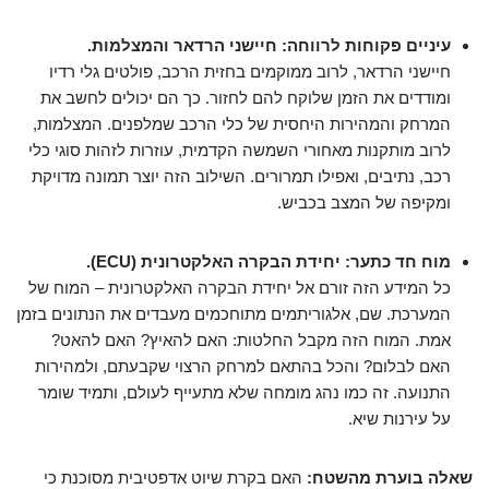
עיניים פקוחות לרווחה: חיישני הרדאר והמצלמות.
חיישני הרדאר, לרוב ממוקמים בחזית הרכב, פולטים גלי רדיו
ומודדים את הזמן שלוקח להם לחזור. כך הם יכולים לחשב את
המרחק והמהירות היחסית של כלי הרכב שמלפנים. המצלמות,
לרוב מותקנות מאחורי השמשה הקדמית, עוזרות לזהות סוגי כלי
רכב, נתיבים, ואפילו תמרורים. השילוב הזה יוצר תמונה מדויקת
ומקיפה של המצב בכביש.
מוח חד כתער: יחידת הבקרה האלקטרונית (ECU).
כל המידע הזה זורם אל יחידת הבקרה האלקטרונית – המוח של
המערכת. שם, אלגוריתמים מתוחכמים מעבדים את הנתונים בזמן
אמת. המוח הזה מקבל החלטות: האם להאיץ? האם להאט?
האם לבלום? והכל בהתאם למרחק הרצוי שקבעתם, ולמהירות
התנועה. זה כמו נהג מומחה שלא מתעייף לעולם, ותמיד שומר
על עירנות שיא.
שאלה בוערת מהשטח:
האם בקרת שיוט אדפטיבית מסוכנת כי