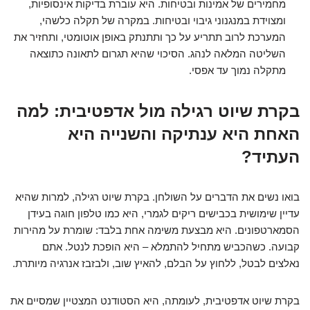
מחמירים של אמינות ובטיחות. היא עוברת בדיקות אינסופיות,
ומצוידת במנגנוני גיבוי ובטיחות. במקרה של תקלה כלשהי,
המערכת לרוב תתריע על כך ותתנתק באופן אוטומטי, ותחזיר את
השליטה המלאה לנהג. הסיכוי שהיא תגרום לתאונה כתוצאה
מתקלה נמוך עד אפסי.
בקרת שיוט רגילה מול אדפטיבית: למה
האחת היא ענתיקה והשנייה היא
העתיד?
בואו נשים את הדברים על השולחן. בקרת שיוט רגילה, למרות שהיא
עדיין שימושית בכבישים ריקים לגמרי, היא כמו טלפון חוגה בעידן
הסמארטפונים. היא מבצעת משימה אחת בלבד: שומרת על מהירות
קבועה. כשהכביש מתחיל להתמלא – היא הופכת לנטל. אתם
נאלצים לבטל, ללחוץ על הבלם, להאיץ שוב, ולבזבז אנרגיה מיותרת.
בקרת שיוט אדפטיבית, לעומתה, היא הסטודנט המצטיין שמסיים את