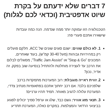
7 דברים שלא ידעתם על בקרת
שיוט אדפטיבית (וכדאי לכם לגלות)
הטכנולוגיה הזו עמוקה יותר ממה שנדמה. הנה כמה עובדות
שישאירו אתכם פעורי פה:
1. לא כולם שווים:
ישנם סוגים שונים של ACC. חלקם פועלים
רק במהירויות גבוהות (מעל 30-40 קמ"ש), בעוד שאחרים,
המכונים "Stop & Go" או "Traffic Jam Assist", מסוגלים לבלום
את הרכב עד לעצירה מוחלטת ולהתחיל בנסיעה שוב בפקק. זה
אדיר, נכון?
2. זווית ראייה מוגבלת:
רוב המערכות מתמקדות ברכב
שלפניכם בלבד. אם רכב יחתוך אתכם בפתאומיות מנתיב צדדי,
המערכת עלולה להגיב מאוחר. תמיד תהיו ערניים!
3. תנאי מזג אוויר:
גשם כבד, שלג או ערפל סמיך יכולים לפגוע
בביצועי הרדאר והמצלמות. במקרים כאלה, המערכת תתריע