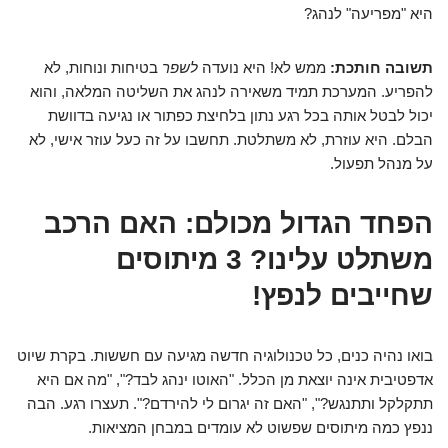
היא "מפריעה" לנהג?
תשובה חותכת:
ממש לא! היא נועדה
לשפר
בטיחות ונוחות, לא
להפריע. המערכת תמיד משאירה לנהג את השליטה המלאה, והוא
יכול לבטל אותה בכל רגע נתון בלחיצת כפתור או נגיעה בדוושת
הבלם. היא עוזרת, לא משתלטת. תחשבו על זה כעל עוזר אישי, לא
על מנהל תפעול.
הפחד הגדול מכולם: האם הרכב
משתלט עלינו? 3 מיתוסים
שחייבים לנפץ!
בואו נהיה כנים, כל טכנולוגיה חדשה מגיעה עם חששות. בקרת שיוט
אדפטיבית אינה יוצאת מן הכלל. "האוטו ינהג לבד?", "מה אם היא
תתקלקל ותתנגש?", "האם זה יגרום לי להירדם?". תעצרו רגע. הבה
ננפץ כמה מיתוסים שפשוט לא עומדים במבחן המציאות.