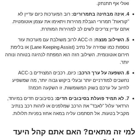
ואולי אף תתנתק.
4. אינה מבחינה בתמרורים:
רוב המערכות כיום עדיין לא
"קוראות" תמרורי הגבלת מהירות ויתאימו את עצמן אוטומטית.
אתם עדיין צריכים לשים לב למהירות המותרת.
5. השילוב מנצח:
ה-ACC לרוב משולבת עם מערכות עזר
נוספות כמו שמירה על נתיב (Lane Keeping Assist) או בלימת
חירום אוטונומית. השילוב הזה הוא המפתח לנהיגה בטוחה ונוחה
יותר.
6. השפעה על ערך הרכב:
כיום, רכבים המצוידים ב-ACC
נחשבים למודרניים יותר ובעלי ביקוש גבוה יותר, מה שמשפיע
לחיוב על ערכם בשוק המשומשות. זו השקעה חכמה!
7. לא תמיד פועלת בסיבובים חדים:
בסיבובים חדים במיוחד,
הרדאר עלול "לאבד" את הרכב שמלפנים או לזהות רכב בנתיב
מקביל בטעות. אל תסתמכו עליה במאה אחוז בפניות תלולות.
למי זה מתאים? האם אתם קהל היעד