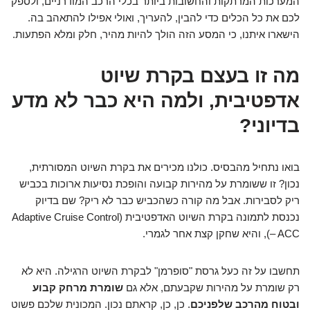
המערכות המרתקות והחשובות ביותר בכלי הרכב המודרניים, ולספק
לכם את כל הכלים כדי להבין, להעריך, ואולי אפילו להתאהב בה.
הישארו איתנו, כי המסע הזה הולך להיות מהיר, חלק ומלא הפתעות.
מה זו בעצם בקרת שיוט
אדפטיבית, ולמה היא כבר לא מדע
בדיוני?
בואו נתחיל מהבסיס. כולנו מכירים את בקרת השיוט המסורתית,
נכון? זו ששומרת על מהירות קבועה והופכת נסיעות ארוכות בכביש
ריק לסבירות. אבל מה קורה כשהכביש כבר לא ריק? שם בדיוק
נכנסת לתמונה בקרת השיוט האדפטיבית (Adaptive Cruise Control
– ACC), והיא שחקן קצת אחר לגמרי.
תחשבו על זה כעל גרסת "סופרמן" לבקרת השיוט הרגילה. היא לא
רק שומרת על מהירות שקבעתם, אלא גם
שומרת מרחק קבוע
ובטוח מהרכב שלפניכם
. כן, כן, קראתם נכון. המכונית שלכם פשוט