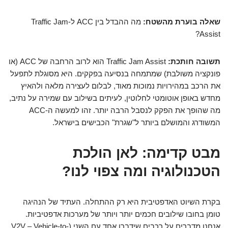
שאלה בוערת מהשטח:
מה ההבדל בין ACC ל-Traffic Jam
Assist?
תשובה חותכת:
Traffic Jam Assist הוא לרוב הרחבה של ACC (או
פונקציה משולבת) שמתמחה בנסיעה בפקקים. היא מסוגלת לתפעל
את הרכב במהירויות נמוכות מאוד, לבלום לעצירה מלאה ולהאיץ
מחדש באופן אוטומטי לחלוטין, לעיתים בשילוב עם שמירה על נתיב,
מה שהופך את הפקק לנסבל הרבה יותר. זהו למעשה ה-ACC
המשודרג והמושלם ביותר ל"שגרת" הכבישים בישראל.
מבט קדימה: לאן הולכת
הטכנולוגיה ומה צפוי לנו?
בקרת השיוט האדפטיבית היא רק ההתחלה. העתיד של הנהיגה
טומן בחובו שילובים חכמים יותר ויותר של מערכות אדפטיביות.
אנחנו מדברים על רכבים שידברו אחד עם השני (V2V – Vehicle-to-