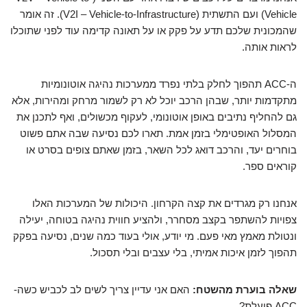
Vehicle) ועם התשתית (V2I – Vehicle-to-Infrastructure). זה אומר
שהמכונית שלכם תדע על פקק או על תאונה קדימה עוד לפני שתוכלו
לראות אותה.
ה-ACC תהפוך לחלק בלתי נפרד ממערכות נהיגה אוטונומיות
מתקדמות יותר, שבהן הרכב יוכל לא רק לשמור מרחק ומהירות, אלא
גם להחליף נתיבים באופן אוטונומי, לעקוף מכשולים, ואף לתכנן את
המסלול האופטימלי בזמן אמת. תארו לכם נסיעה שבה אתם פשוט
בוחרים יעד, והרכב דואג לכל השאר, בזמן שאתם צופים בסרט או
קוראים ספר.
אנחנו רק מגרדים את קצה הקרחון. היכולות של המערכות האלו
צפויות להשתפר בקצב מסחרר, ולהציע חווית נהיגה בטוחה, יעילה
ונטולת מאמץ מאי פעם. מי יודע, אולי בעוד כמה שנים, נסיעה בפקק
תהפוך לזמן איכות אמיתי, בלי עצבים ובלי תסכול.
שאלה בוערת מהשטח:
האם אני עדיין צריך לשים לב לכביש כשה-
ACC פועלת?