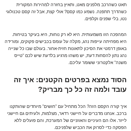
תאט כשהרכב מלפנים מאט, ותאיץ בחזרה למהירות המקורית
כשהדרך תתפנה. נשמע כמו קסם? אולי קצת, אבל זה קסם טכנולוגי
נטו, בלי שפנים וקלפים.
המהפכה הזו משמעותית. היא לא רק נוחות, היא בעיקר בטיחות.
היא מפחיתה עייפות נהג, מקלה על עומס בכבישים פקוקים, ומורידה
באופן דרמטי את הסיכון לתאונות חזית-אחור. בעולם שבו כל שנייה
נהג נתון להסחות דעת, יש משהו מרגיע בלדעת שיש לכם "טייס
משנה" אלקטרוני ששומר עליכם.
הסוד נמצא בפרטים הקטנים: איך זה
עובד ולמה זה כל כך מבריק?
איך קורה הקסם הזה? הכל מתחיל עם "חושים" מיוחדים שהותקנו
ברכב. אנחנו מדברים על חיישני רדאר, מצלמות, ולעיתים גם חיישני
לייזר. אלו הם העיניים והאוזניים של המערכת, והם פועלים ללא
הפסקה כדי לסרוק את הכביש שלפניכם.