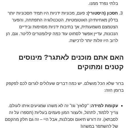
בלתי נפרד ממנו.
חסכון (היסטורי):
פעם, מכוניות ידניות היו תמיד חסכוניות יותר
בדלק מאחיותיהן האוטומטיות. הטכנולוגיה התפתחה, והפער
הצטמצם משמעותית, אך בתיבות ידניות מסוימות ובידיים
הנכונות, עדיין אפשר לסחוט עוד כמה קילומטרים לליטר. וגם, הן
לרוב היו זולות יותר לרכישה.
האם אתם מוכנים לאתגר? מינוסים
קטנים ומתוקים
ברור שלא הכל מושלם. יש כמה דברים שעלולים לגרום לכם לפקפק
ברומן הזה:
עקומת למידה:
"קלאץ' וגז" זה לא משהו שמגיעים איתו לעולם.
צריך ללמוד, לתרגל, ולעצור המון פעמים בעליות (תספרו על זה
לסבתא). זה דורש תיאום וסבלנות, אבל היי – זה גם חלק מהקסם
של להשתפר במשהו!