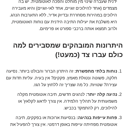
ידנית שעברה שינוי מין מוחלט והפכה לאוטומטית. יש בה
מצמדים (אחד להילוכים זוגיים, אחד לאי-זוגיים) והיא מעבירה
הילוכים במהירות מסחררת ובדיוק אדיר, ללא התערבות הנהג.
היא משלבת את יעילות התיבה הידנית עם נוחות האוטומטית,
ולרוב תמצאו אותה ברכבי ספורט או פרימיום.
היתרונות המובהקים שמסבירים למה
כולם עברו צד (כמעט!)
נוחות בלתי מתפשרת:
זה היתרון הברור והבולט ביותר. נסיעה
חלקה, פשוטה ונטולת מאמץ. פקקים? אין בעיה. עליות חדות עם
עצירה? שטויות. כל מה שצריך זה ללחוץ על הגז.
נהיגה קלה יותר:
לנהגים חדשים, תיבה אוטומטית מקלה
משמעותית על תהליך הלמידה. אין צורך לדאוג לקלאץ' או
להילוכים, רק להתמקד בכביש.
פחות עייפות בנהיגה:
בנסיעות ארוכות או בפקקים, תיבה
אוטומטית מפחיתה עייפות באופן דרמטי. אין צורך להפעיל את