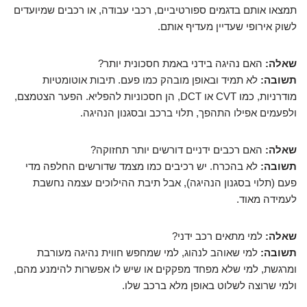
תמצאו אותם בדגמים ספורטיביים, רכבי עבודה, או רכבים שמיועדים
לשוק אירופי שעדיין מעדיף אותם.
שאלה:
האם נהיגה בידני באמת חסכונית יותר?
תשובה:
לא תמיד ובאופן מובהק כמו פעם. תיבות אוטומטיות
מודרניות, כמו CVT או DCT, הן חסכוניות להפליא. הפער הצטמצם,
ולפעמים אפילו התהפך, תלוי ברכב ובסגנון הנהיגה.
שאלה:
האם רכבים ידניים דורשים יותר תחזוקה?
תשובה:
לא בהכרח. יש רכיבים כמו מצמד שדורשים החלפה מדי
פעם (תלוי בסגנון הנהיגה), אבל תיבת ההילוכים עצמה נחשבת
לעמידה מאוד.
שאלה:
למי מתאים רכב ידני?
תשובה:
למי שאוהב לנהוג, למי שמחפש חווית נהיגה מעורבת
ומרגשת, למי שלא מפחד מפקקים או שיש לו אפשרות להימנע מהם,
ולמי שרוצה לשלוט באופן מלא ברכב שלו.