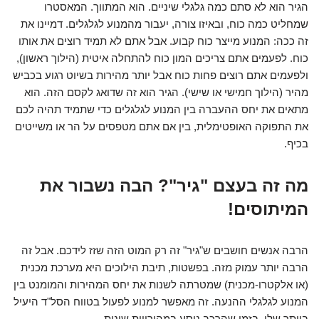
הגיר הוא לא סתם כמה גלגלי שיניים. הוא המתווך. המאסטרו
שמחליט כמה כוח, ובאיזו צורה, יעבור מהמנוע לגלגלים. דמיינו את
זה ככה: המנוע מייצר כוח קבוע. אבל אתם לא תמיד רוצים את אותו
כוח. לפעמים אתם צריכים המון כוח להתחלה איטית (הילוך ראשון),
ולפעמים אתם רוצים פחות כוח אבל יותר מהירות בשיוט רגוע בכביש
מהיר (הילוך חמישי או שישי). הגיר הוא זה שדואג לקסם הזה. הוא
מתאים את יחס ההעברה בין המנוע לגלגלים כדי שתמיד תהיה לכם
את התפוקה האופטימלית, בין אם אתם מטפסים על הר או משייטים
בכיף.
מה זה בעצם "גיר"? הבה נשבור את
המיתוסים!
הרבה אנשים חושבים ש"גיר" זה רק המוט הזה שזז לידכם. אבל זה
הרבה יותר עמוק מזה. בפשטות, תיבת הילוכים היא מערכת מכנית
(או אלקטרו-מכנית) שמטרתה לשנות את יחס המהירות והמומנט בין
המנוע לגלגלי ההנעה. זה מאפשר למנוע לפעול בטווח הסל"ד היעיל
ביותר שלו, בזמן שהרכב נוסע במהירויות שונות.