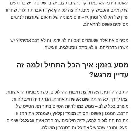
האוטו הידני הוא כמו ריקוד. יש בו קצב, יש בו שליטה, יש בו רגעים
שרק אתם והכביש קיימים. לחיצה על הקלאץ', העברת הילוך, שחרור
עדין של הקלאץ' ומתן גז – זו סימפוניה של תיאום שגורמת לנהגים
מסוימים פשוט להתאהב.
מכירים את אלה שאומרים "אם זה לא ידני, זה לא רכב אמיתי"? יש
משהו בדבריהם. זו לא סתם נוסטלגיה. זו גישה.
מסע בזמן: איך הכל התחיל ולמה זה
עדיין מרגש?
התיבה הידנית היא חלוצת תיבות ההילוכים. כשהמכוניות הראשונות
יצאו לדרך, לא הייתה שום אפשרות אחרת. הנהג היה חייב להיות
מעורב בכל שלב – ממש כמו להיות הטייס בתוך תא הטייס של
הרכב. המנגנון פשוט יחסית: מצמד (קלאץ') שמנתק את המנוע
מתיבת ההילוכים לרגע, ידית הילוכים שבוחרת איזה זוג גלגלי שיניים
יפעל, והנהג שמפעיל את כל זה בסנכרון מושלם.