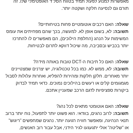
מאפשרות למנוע לפעול תמיד בטווח הסל"ד האופטימלי שלו. זה
תורם גם לנסיעה חלקה ושקטה יותר.
שאלה:
האם רכבים אוטומטיים פחות בטיחותיים?
תשובה:
לא, בשום אופן לא. למעשה, בכך שהם מפחיתים את עומס
המשימות על הנהג (החלפת הילוכים), הם מאפשרים לו להתרכז
יותר בכביש ובסביבה, מה שיכול דווקא לתרום לבטיחות.
שאלה:
האם כל תיבות ה-DCT טובות באותה מידה?
תשובה:
לא, ממש לא. כמו בכל טכנולוגיה, יש יצרנים שמצטיינים
יותר מאחרים. חלקן חלקות ומהירות להפליא, ואחרות עלולות לסבול
מגמגומים קלים או רעשים בהילוכים נמוכים. כדאי תמיד לבדוק
ביקורות ספציפיות לדגם הרכב שמעניין אתכם.
שאלה:
האם אוטומטי מתאים לכל נהג?
תשובה:
לרוב נהגים, בוודאי. הוא פשוט יותר לתפעול, נוח יותר ברוב
תנאי הנהיגה, ומאפשר חוויה רגועה יותר. נהגים שמחפשים "ריגוש"
או "שליטה" אולי יתגעגעו לגיר הידני, אבל עבור רוב האנשים,