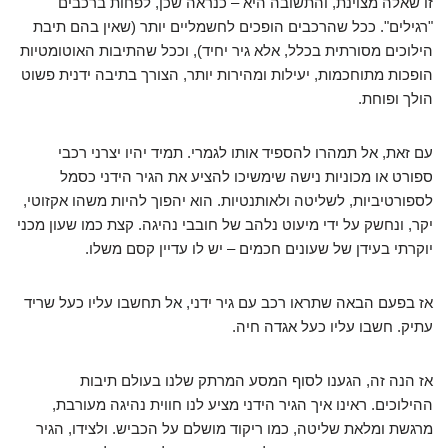
זו שאלה מצוינת, והתשובה היא – כנראה שכן, לפחות ברכבים
"רגילים". ככל שהרכבים הופכים לחשמליים יותר (שאין בהם תיבת
הילוכים מסורתית בכלל, אלא גיר יחיד), וככל שהתיבות האוטומטיות
הופכות מתוחכמות, יעילות ומהירות יותר, הצורך בתיבה ידנית פשוט
הולך ופוחת.
עם זאת, אל תמהרו להספיד אותו לגמרי. תמיד יהיו יצרני רכבי
ספורט או מכוניות נישה שימשיכו להציע את הגיר הידני כסמל
לספורטיביות, לשליטה ולאותנטיות. הוא יהפוך להיות משהו אקזוטי,
יקר, ונחשק על ידי מיעוט נלהב של חובבי נהיגה. קצת כמו שעון מכני
יוקרתי בעידן של שעונים חכמים – יש לו עדיין קסם משלו.
אז בפעם הבאה שתראו רכב עם גיר ידני, אל תחשבו עליו כעל שריד
עתיק. חשבו עליו כעל אגדה חיה.
אז הנה זה, הגענו לסוף המסע המרתק שלנו בעולם תיבות
ההילוכים. ראינו איך הגיר הידני מציע לנו חווית נהיגה מעורבת,
מרגשת ומלאת שליטה, כמו ריקוד מושלם על הכביש. ולצידו, הגיר