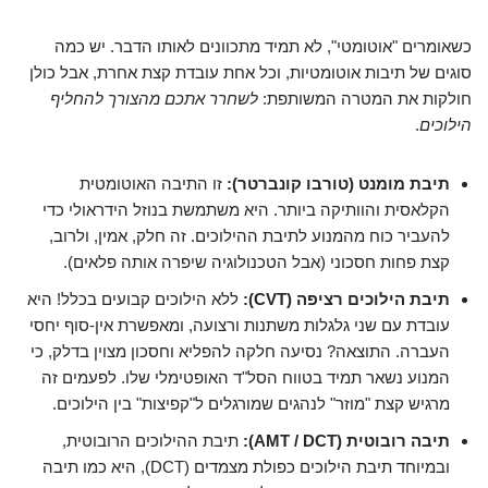
כשאומרים "אוטומטי", לא תמיד מתכוונים לאותו הדבר. יש כמה
סוגים של תיבות אוטומטיות, וכל אחת עובדת קצת אחרת, אבל כולן
חולקות את המטרה המשותפת:
לשחרר אתכם מהצורך להחליף
הילוכים
.
תיבת מומנט (טורבו קונברטר):
זו התיבה האוטומטית
הקלאסית והוותיקה ביותר. היא משתמשת בנוזל הידראולי כדי
להעביר כוח מהמנוע לתיבת ההילוכים. זה חלק, אמין, ולרוב,
קצת פחות חסכוני (אבל הטכנולוגיה שיפרה אותה פלאים).
תיבת הילוכים רציפה (CVT):
ללא הילוכים קבועים בכלל! היא
עובדת עם שני גלגלות משתנות ורצועה, ומאפשרת אין-סוף יחסי
העברה. התוצאה? נסיעה חלקה להפליא וחסכון מצוין בדלק, כי
המנוע נשאר תמיד בטווח הסל"ד האופטימלי שלו. לפעמים זה
מרגיש קצת "מוזר" לנהגים שמורגלים ל"קפיצות" בין הילוכים.
תיבה רובוטית (AMT / DCT):
תיבת ההילוכים הרובוטית,
ובמיוחד תיבת הילוכים כפולת מצמדים (DCT), היא כמו תיבה