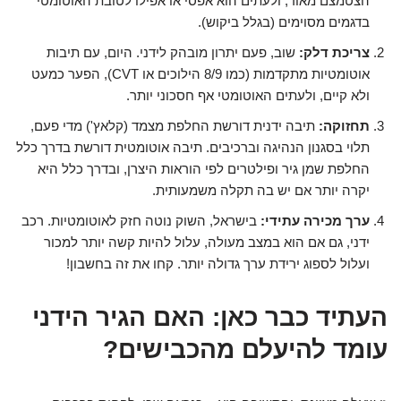
הצטמצם מאוד, ולעתים הוא אפסי או אפילו לטובת האוטומטי
בדגמים מסוימים (בגלל ביקוש).
צריכת דלק:
שוב, פעם יתרון מובהק לידני. היום, עם תיבות
אוטומטיות מתקדמות (כמו 8/9 הילוכים או CVT), הפער כמעט
ולא קיים, ולעתים האוטומטי אף חסכוני יותר.
תחזוקה:
תיבה ידנית דורשת החלפת מצמד (קלאץ') מדי פעם,
תלוי בסגנון הנהיגה וברכיבים. תיבה אוטומטית דורשת בדרך כלל
החלפת שמן גיר ופילטרים לפי הוראות היצרן, ובדרך כלל היא
יקרה יותר אם יש בה תקלה משמעותית.
ערך מכירה עתידי:
בישראל, השוק נוטה חזק לאוטומטיות. רכב
ידני, גם אם הוא במצב מעולה, עלול להיות קשה יותר למכור
ועלול לספוג ירידת ערך גדולה יותר. קחו את זה בחשבון!
העתיד כבר כאן: האם הגיר הידני
עומד להיעלם מהכבישים?