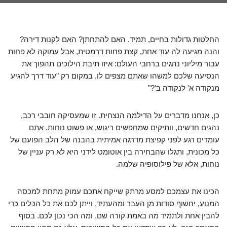
החלטות גדולות בחיים, תמיד. האם להתחתן? האם לקנות דירה?
והנה מגיעה לה עוד אחת, קצת פחות דרמטית, אבל עמוקה לא פחות
עבור מיליוני נהגים ברחבי העולם: איזו תיבת הילוכים תהפוך את
הנסיעה שלכם למשהו שאתם מצפים לו, במקום רק "עוד דרך להגיע
מנקודה א' לנקודה ב'?"
כן, אנחנו מדברים על הדילמה הנצחית. זו שמעסיקה חובבי רכב,
נהגים חדשים, וותיקים שמחפשים ריגוש, או פשוט נוחות. אתם
עומדים רגע לפני קפיצת מדרגה אמיתית בהבנה של הלב הפועם של
כל מכונית, ותגלו שהבחירה בין אוטומט לידני היא לא רק עניין של
נוחות, אלא של פילוסופיה שלמה.
הכינו את עצמכם למסע מרתק שייקח אתכם עמוק מתחת למכסה
המנוע, יחשוף סודות מן העבר ומהעתיד, וייתן לכם את כל הכלים כדי
להבין אחת ולתמיד מה באמת קורה שם, ומה הכי נכון לכם. בסוף