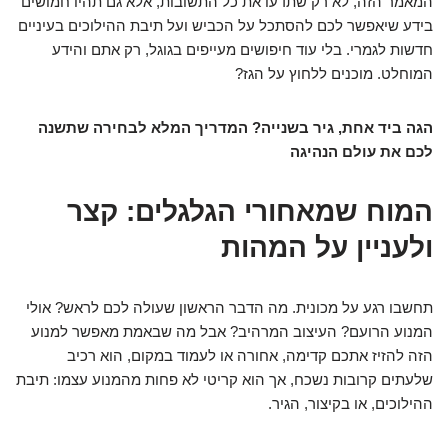
המאמר הזה, לא רק שתדעו את כל התשובות, אלא גם תהיו חמושים
בידע שיאפשר לכם להסתכל על הכביש ועל תיבת ההילוכים בעיניים
חדשות לגמרי. בלי עוד חיפושים מעייפים בגוגל, רק אתם והידע
המוחלט. מוכנים ללחוץ על הגז?
הגה ביד אחת, גיר בשנייה? המדריך המלא לבחירה שתשנה
לכם את עולם הנהיגה
המוח שמאחורי הגלגלים: קצר
ולעניין על המהות
תחשבו רגע על מכונית. מה הדבר הראשון שעולה לכם לראש? אולי
המנוע הרועם? העיצוב המרהיב? אבל מה שבאמת מאפשר למנוע
הזה להזיז אתכם קדימה, אחורה או לעמוד במקום, הוא רכיב
שלעתים קרובות נשכח, אך הוא קריטי לא פחות מהמנוע עצמו: תיבת
ההילוכים, או בקיצור, הגיר.