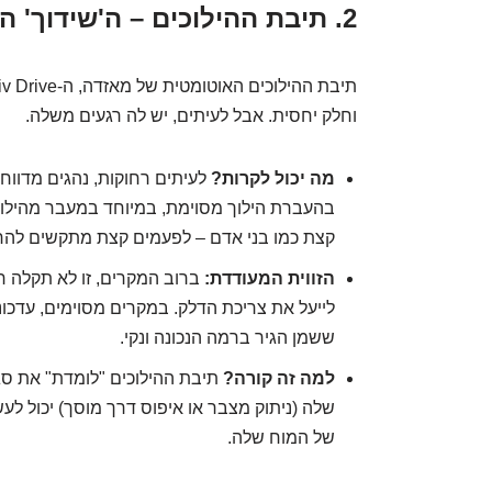
2. תיבת ההילוכים – ה'שידוך' המושלם או אהבה מורכבת?
וחלק יחסית. אבל לעיתים, יש לה רגעים משלה.
מה יכול לקרות?
לעיתים רחוקות, נהגים מדווח
בהעברת הילוך מסוימת, במיוחד במעבר מהילוך ר
קצת כמו בני אדם – לפעמים קצת מתקשים להח
הזווית המעודדת:
ברוב המקרים, זו לא תקלה חמ
לייעל את צריכת הדלק. במקרים מסוימים, עדכונ
ששמן הגיר ברמה הנכונה ונקי.
למה זה קורה?
תיבת ההילוכים "לומדת" את סג
שלה (ניתוק מצבר או איפוס דרך מוסך) יכול ל
של המוח שלה.