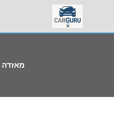
Skip
to
content
מאזדה CX3 תקלות – מה מסתירים ממך במוסך?