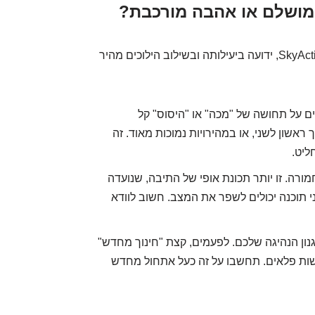
תיבת ההילוכים האוטומטית של מאזדה, ה-SkyActiv Drive, ידועה ביעילותה ובשילוב הילוכים מהיר
ים על תחושה של "מכה" או "היסוס" קל
אשון לשני, או במהירויות נמוכות מאוד. זה
ליט.
ורה. זו יותר תכונת אופי של התיבה, שנועדה
י תוכנה יכולים לשפר את המצב. חשוב לוודא
נון הנהיגה שלכם. לפעמים, קצת "חינוך מחדש"
עשות פלאים. תחשבו על זה כעל אתחול מחדש