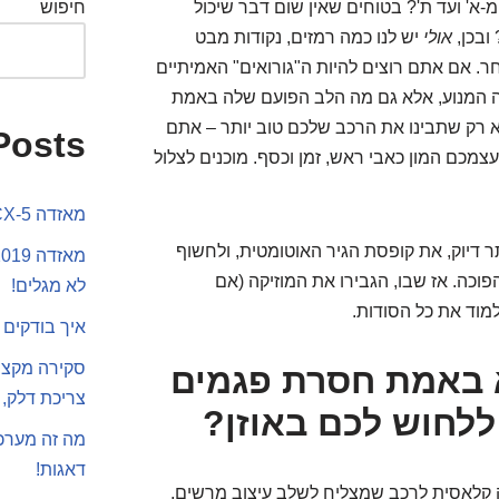
מכירים את המאזדה CX-3 שלכם מ-א' ועד ת'? בטוחים שאין שום דבר שיכול
חיפוש
ובכן,
אולי
יש לנו כמה רמזים, נקודות מבט
. אם אתם רוצים להיות ה"גורואים" האמיתיים
 למכסה המנוע, אלא גם מה הלב הפועם שלה באמת
א רק שתבינו את הרכב שלכם טוב יותר – אתם
Posts
צמכם המון כאבי ראש, זמן וכסף. מוכנים לצלול
מאזדה CX-5 או סקודה קארוק
 דיוק, את קופסת הגיר האוטומטית, ולחשוף
כה. אז שבו, הגבירו את המוזיקה (אם
לא מגלים!
מוד את כל הסודות.
איך בודקים 
האם היא באמת חסרת פגמים
צריכת דלק, 
ללחוש לכם באוזן?
מה זה מערכת
דאגות!
א דוגמה קלאסית לרכב שמצליח לשלב עיצוב מרשים,