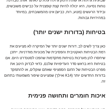
שבועיות גדולות או עגלת תינוק גדולה עלולים לאתגר אותו. מבחינת
נוחות נסיעה, היא יכולה להיות קצת קופצנית על כבישים משובשים,
ובידוד הרעשים (מנוע, רוח, כביש) אינו מהמשובחים, במיוחד
במהירויות גבוהות.
בטיחות (בדורות ישנים יותר)
כאן צריך לשים לב. דורות ישנים יותר של המיקרה לא מציעים את
רמת הבטיחות האקטיבית והפסיבית של מכוניות מודרניות. ייתכן
שיחסרו להן מערכות בטיחות מתקדמות שהפכו לסטנדרט היום. אם
בטיחות היא בראש סדר העדיפויות שלכם, כדאי לבדוק היטב את
מפרט הבטיחות של הדגם הספציפי שאתם שוקלים, או להתמקד
בדורות החדשים יותר (K14 ואילך) שמציעים שיפור משמעותי בתחום
זה.
איכות חומרים ותחושה פנימית