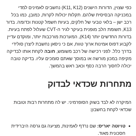
כפי שצוין, הדורות הישנים (K11, K12) נחשבים לאמינים למדי
במכניקה הבסיסית שלהם. תקלות יכולות לקרות, כמובן, כמו בכל
רכב ישן – בלאי טבעי של חלקים, בעיות חשמל קטנות וכדומה. בדור
K13, תשומת הלב מופנית בעיקר לגיר ה-CVT שעלול לפתח בעיות.
בדורות החדשים יותר (K14), המערכות מורכבות יותר, ומוקדם עדיין
לקבוע דפוס אמינות ארוך טווח, אם כי ניסאן נחשבת ליצרן סולידי
בדרך כלל. לפני רכישה של רכב משומש,
חובה
לקחת אותו לבדיקה
מקיפה במכון מורשה או במוסך שאתם סומכים עליו. בדיקה טובה
יכולה לחסוך הרבה כסף וכאב ראש בהמשך.
מתחרות שכדאי לבדוק
המיקרה לא לבד בשוק הסופרמיני. יש לה מתחרות רבות וטובות
שכדאי לקחת בחשבון:
טויוטה יאריס:
שם נרדף לאמינות, מציעה גם גרסה היברידית
חסכונית מאוד.