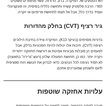
תא הנוסעים של המיקרה, ברוב הדורות, עשוי מחומרים פשוטים
למדי. הרבה פלסטיק קשיח ותחושה כללית בסיסית. זה פונקציונלי
ועמיד בדרך כלל, אבל אל תצפו לתחושת פרימיום או יוקרה.
גיר רציף (CVT) בחלק מהדורות
בדורות מסוימים (בעיקר K13), המיקרה צוידה בתיבת הילוכים
רציפה (CVT). תיבות אלו יכולות להיות חסכוניות בדלק, אבל
לפעמים הן סובלות מבעיות אמינות או דורשות תחזוקה ייחודית
ויקרה יותר. כמו כן, תחושת הפעולה שלהן (רעש "גרירה" בתאוצה)
לא תמיד נעימה לכל הנהגים. כדאי לבדוק את הנושא הזה ספציפית
לדגם ולשנתון שמעניינים אתכם.
עלויות אחזקה שוטפות
מעבר למחיר הרכישה, חשוב לחשוב על ההוצאות השוטפות.