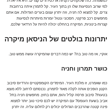
למשפחה. כזה שלוקחים לקניות או לסידורים קצרים. היא אידיאלית
למי שרוב הנסיעות שלו הן בתוך העיר. קל לתמרן איתה ברחובות
צרים. קל למצוא לה חניה, וזה יתרון עצום בערים הגדולות. אם אתם
מחפשים רכב פרקטי, חסכוני ונטול יומרות מיותרות לנסיעות
קצרות-בינוניות, המיקרה בהחלט יכולה להיות על הרדאר שלכם.
יתרונות בולטים של הניסאן מיקרה
אוקיי, אז מה טוב בה? יש כמה דברים שהמיקרה עושה ממש טוב.
כושר תמרון וחניה
כמו שאמרנו, זו מלכת העיר. המימדים הקומפקטיים והרדיוס סיבוב
הקטן הופכים אותה לקלה מאוד לתמרון. נכנסתם לרחוב ללא מוצא
בטעות? סיבוב פרסה קליל והופ, אתם בחוץ. מחפשים חניה בתל
אביב בשעת העומס? עם המיקרה יש לכם סיכוי טוב יותר למצוא
פינה קטנה שהרכבים הגדולים יכולים רק לחלום עליה. זה יתרון