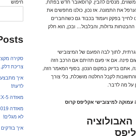
שווים, מנסים להבין. קרוסאובר חדש בפתח,
חיפוש
ערפל את התמונה. אז נכון, כולנו מחפשים את
ו לחייך בפקק ויעמוד בכבוד גם כשהחברים
 ההבטחות גדולות, והבלבול… ובכן, הוא חלק
Posts
שגרתית, לתוך לבה הפועם של המיצובישי
סקירה מקצוע
שום פינה. אם אי פעם תהיתם אם הרכב הזה
צריכת דלק, 
 אתם בדיוק במקום הנכון. בסוף המאמר הזה,
והתשובות לקבל החלטה מושכלת, בלי צורך
איך מתבצע 
ן על מה לדבר.
לדעת!
מאזדה CX-5 או סקודה קארוק
עמוקה למיצובישי אקליפס קרוס
לא מגלים!
 האבולוציה
איך בודקים 
יפס