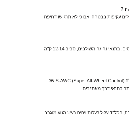
יר?
מספיק כוח להשלים עקיפות בבטחה, אם כי לא תרגישו דחיפה
ת: צריכת הדלק סבירה לקטגוריה, אך אל תצפו לניסים. בתנאי נהיגה משולבים, סביב 12-14 ק"מ
ת: כן, בחלק מהגרסאות מוצעת מערכת הנעה כפולה S-AWC (Super All-Wheel Control) של
ותר בתנאי דרך מאתגרים.
ים מהמנוע הרבה, הסל"ד עלול לעלות ויהיה רעש מנוע מוגבר.