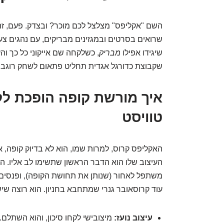
השם "אקליפס" מצלצל לכם מוכר? ובצדק. פעם, זה 
שרואים בסרטים ובמגזינים מבריקים, עם נהגים צע
שיגידו אפילו
מבריק
, כשלקחה שם אייקוני כל כך וה
שקבוצת כדורגל אגדית תחליט פתאום לשחק רוגבי
איך מורשת קופה הופכת לק
טוויסט
האקליפס קרוס, למרות שמו, הוא לא בדיוק קופה,
העיצוב שלו הוא הדבר הראשון שתשימו לב אליו. הו
משתפל לאחור (שנותן את תחושת הקופה), ופנסים א
עוד קרוסאובר גנרי שמתחבא בחניון. הוא רוצה שישימ
עיצוב נועז:
מיצובישי לקחו סיכון, והוא השתלם