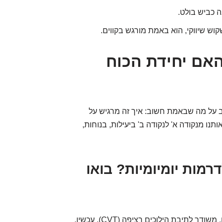
ה כביש בולט.
וש שיווקי, הוא באמת מורגש בקווים.
אם יחידת הכוח
ב על מה שבאמת חשוב: איך זה מרגיש על
נו מנקודה א' לנקודה ב' ביעילות, בנוחות,
יק לדרמות יומיומיות? בואו
האקליפס קרוס מגיע עם מנוע 1.5 ליטר טורבו בנזין, משודך לתיבת הילוכים רציפה (CVT). עכשיו,