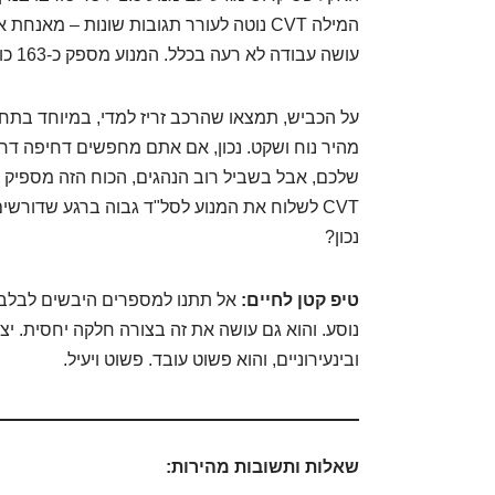
המילה CVT נוטה לעורר תגובות שונות – מא
עושה עבודה לא רעה בכלל. המנוע מספק כ-163 כוחות סוס, וזה נתון יפה למשפחה הממוצעת.
על הכביש, תמצאו שהרכב זריז למדי, במיוחד בתחי
מהיר נוח ושקט. נכון, אם אתם מחפשים דחיפה דר
שלכם, אבל בשביל רוב הנהגים, הכוח הזה מספיק בה
CVT לשלוח את המנוע לסל"ד גבוה ברגע שדורשי
נכון?
טיפ קטן לחיים:
אל תתנו למספרים היבשים לבלבל 
נוסע. והוא גם עושה את זה בצורה חלקה יחסית. יצא 
ובינעירוניים, והוא פשוט עובד. פשוט ויעיל.
שאלות ותשובות מהירות: