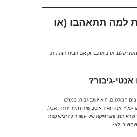
חוצה: 5 סיבות למה תתאהבו (או
ני שלנו. אז בואו נבדוק אם הבית הזה נוח,
אנטי-גיבור?
ם הבולטים. הוא יושב גבוה, במרכז
ליי ואנדרואיד אוטו, שזה תמיד יתרון. אבל,
 מסך ה-HD המרהיב ביותר שראיתם, והגרפיקה שלו עשויה להרגיש קצת
 שחשוב, לא?