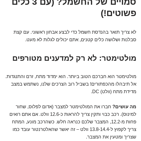
סמויים של החשמל? (עם 3 כלים
פשוטים!)
לא צריך תואר בהנדסת חשמל כדי לבצע אבחון ראשוני. עם קצת
סבלנות ושלושה כלים קטנים, אתם יכולים לגלות לא מעט.
מולטימטר: לא רק למדענים מטורפים
מולטימטר הוא חברכם הטוב ביותר. הוא ימדוד מתח, זרם והתנגדות.
אל תיבהלו מהכפתורים! בשביל רוב הצרכים שלנו, נשתמש במצב
מדידת מתח (וולט) DC.
מה עושים?
חברו את המולטימטר למצבר (אדום לפלוס, שחור
למינוס). רכב כבוי ותקין צריך להראות כ-12.6 וולט. אם אתם רואים
פחות מ-12.2, המצבר שלכם כנראה חלש. כשהרכב מונע, המתח
צריך לקפוץ ל-13.8-14.4 וולט – זה יאשר שהאלטרנטור עובד כמו
שצריך ומטעין את המצבר.