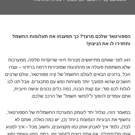
הספורטאז' שלכם מרצד? כך תפענחו את תעלומות החשמל
ותחזירו לו את הניצוץ!
רגע לפני שאתם מתייאשים מנורות חיווי שרוקדות סלסה, ממערכות
שלא משתפות פעולה או מהתנעות שמזכירות דרמה ברודווי – עצרו
הכל. ברוכים הבאים לעולם החשמל של קיה ספורטאז', עולם שרבים
חושבים שהוא מסובך יותר משיחות נפש עם מתבגרים. אבל תנו לנו
לגלות לכם סוד: עם קצת הבנה, כמה כלים נכונים וגישה חיובית,
אתם עומדים להפוך ל"לוחשי חשמל" של הרכב שלכם.
במאמר הזה, נצלול יחד לעומק המערכת החשמלית של הספורטאז',
נחשוף את הבעיות הנפוצות ביותר (כן, יש כמה כאלה, ואתם לא
לבד), נלמד איך לאבחן אותן כמו מקצוענים, וחשוב מכל – איך למנוע
אותן מלכתחילה. אם אתם רוצים לחסוך זמן, כסף, המון עוגמת נפש,