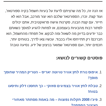
אז הנה זה, כל מה שרציתם לדעת על בעיות חשמל בקיה ספורטאז',
ועוד קצת. זכרו, הספורטאז' שלכם הוא יצור מורכב, אבל הוא לא
חייזר. עם קצת הבנה, סקרנות וגישה פרואקטיבית, אתם יכולים
לפתור רבות מהבעיות בעצמכם, או לפחות להגיע למוסך כשאתם
כבר יודעים בדיוק מה לשאול ומה לבקש. אל תפחדו מהחשמל, הוא
חברכם! רק תתייחסו אליו בכבוד. עכשיו צאו לדרך, בטוחים יותר,
חכמים יותר, ועם ספורטאז' שמואר בניצוץ של ידע. נסיעה טובה!
פוסטים קשורים לנושא:
איפוס נורת לחץ אוויר טויוטה יאריס – הטריק המהיר שחוסך
מוסך!
טבלת לחץ אוויר בצמיגים סוזוקי – כך תחסכו דלק ותיסעו
בטוח!
פיג'ו 2008 תקלות נפוצות – מה באמת מסתתר מאחורי
העיצוב המפתה?