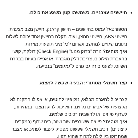
חיישנים עצבניים: כשמשהו קטן משגע את כולם.
הספורטאז' עמוס בחיישנים – חיישן קראנק, חיישן מצב מצערת,
חיישני ABS, חיישני חמצן, ועוד. תקלה בחיישן אחד יכולה לשלוח
נתונים שגויים למחשב ולגרום לכל מיני תופעות מוזרות.
איך מזהים?
נורת "בדוק מנוע" (Check Engine) דולקת, קושי
בהעברת הילוכים, צריכת דלק מוגברת, או אפילו בעיות בבקרת
השיוט. לפעמים זה גם גורם ל"גמגומים" בנסיעה.
קצר חשמלי מסתורי: הבעיה שקשה למצוא.
קצר יכול להיגרם מבלאי, נזק פיזי לחוטים, או אפילו התקנה לא
מקצועית של אביזרים נלווים. הוא יכול לרוקן מצבר במהירות,
לשרוף פיוזים, או להשבית רכיבים שלמים.
איך מזהים?
פיוזים ששורפים שוב ושוב, ריח שרוף (במקרים
קיצוניים), רכיב חשמלי שפשוט מפסיק לעבוד לפתע, או מצבר
שמתרוקן בין לילה למרות שהוא תקין.