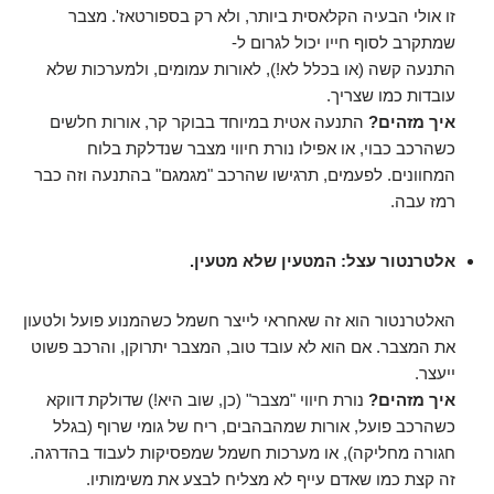
זו אולי הבעיה הקלאסית ביותר, ולא רק בספורטאז'. מצבר
שמתקרב לסוף חייו יכול לגרום ל-
התנעה קשה (או בכלל לא!), לאורות עמומים, ולמערכות שלא
עובדות כמו שצריך.
איך מזהים?
התנעה אטית במיוחד בבוקר קר, אורות חלשים
כשהרכב כבוי, או אפילו נורת חיווי מצבר שנדלקת בלוח
המחוונים. לפעמים, תרגישו שהרכב "מגמגם" בהתנעה וזה כבר
רמז עבה.
אלטרנטור עצל: המטעין שלא מטעין.
האלטרנטור הוא זה שאחראי לייצר חשמל כשהמנוע פועל ולטעון
את המצבר. אם הוא לא עובד טוב, המצבר יתרוקן, והרכב פשוט
ייעצר.
איך מזהים?
נורת חיווי "מצבר" (כן, שוב היא!) שדולקת דווקא
כשהרכב פועל, אורות שמהבהבים, ריח של גומי שרוף (בגלל
חגורה מחליקה), או מערכות חשמל שמפסיקות לעבוד בהדרגה.
זה קצת כמו שאדם עייף לא מצליח לבצע את משימותיו.