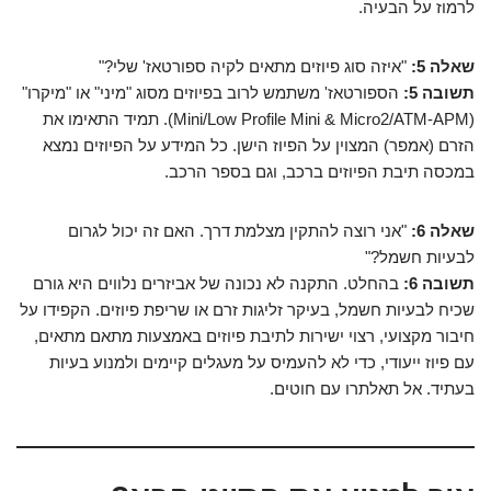
לרמוז על הבעיה.
שאלה 5:
"איזה סוג פיוזים מתאים לקיה ספורטאז' שלי?"
תשובה 5:
הספורטאז' משתמש לרוב בפיוזים מסוג "מיני" או "מיקרו"
(Mini/Low Profile Mini & Micro2/ATM-APM). תמיד התאימו את
הזרם (אמפר) המצוין על הפיוז הישן. כל המידע על הפיוזים נמצא
במכסה תיבת הפיוזים ברכב, וגם בספר הרכב.
שאלה 6:
"אני רוצה להתקין מצלמת דרך. האם זה יכול לגרום
לבעיות חשמל?"
תשובה 6:
בהחלט. התקנה לא נכונה של אביזרים נלווים היא גורם
שכיח לבעיות חשמל, בעיקר זליגות זרם או שריפת פיוזים. הקפידו על
חיבור מקצועי, רצוי ישירות לתיבת פיוזים באמצעות מתאם מתאים,
עם פיוז ייעודי, כדי לא להעמיס על מעגלים קיימים ולמנוע בעיות
בעתיד. אל תאלתרו עם חוטים.