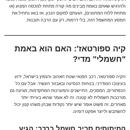
ולהרגיש שאתם באמת מבינים מה קורה מתחת למכסה המנוע (או
מתחת ללוח המחוונים), הגעתם למקום הנכון. אז בואו נתחיל את
המסע המחשמל הזה, בלי דרמות, רק עם הרבה תובנות.
קיה ספורטאז': האם הוא באמת
"חשמלי" מדי?
הקיה ספורטאז', רכב הפנאי-שטח האהוב והנפוץ בישראל, ידוע
בעיצובו המודרני, בנוחות הנסיעה ובאבזור העשיר. אבל עם כל
הכפתורים, המסכים, החיישנים והמערכות המתקדמות, מגיעה גם
מורכבות חשמלית לא קטנה. זה לא אומר שהוא בעייתי יותר
מאחרים, זה פשוט אומר שיש יותר נקודות שבהן משהו קטן יכול
להשתבש ולייצר אפקט דומינו.
המיתוסים סביב חשמל ברכב: הגיע