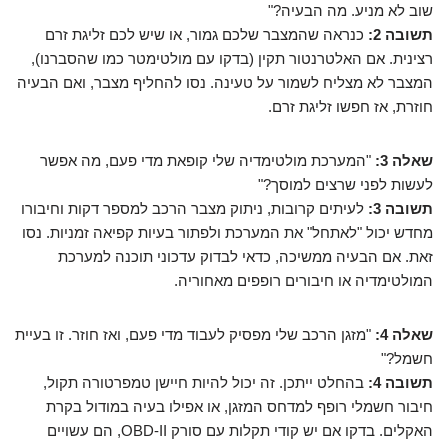
שוב לא מניע. מה הבעיה?"
תשובה 2:
כנראה שהמצבר שלכם גמור, או שיש לכם זליגת זרם
רצינית. אם האלטרנטור תקין (בדקו עם מולטימטר כמו שהסברנו),
המצבר לא מצליח לשמור על טעינה. נסו להחליף מצבר, ואם הבעיה
חוזרת, אז חפשו זליגת זרם.
שאלה 3:
"המערכת מולטימדיה שלי קופאת מדי פעם, מה אפשר
לעשות לפני שרצים למוסך?"
תשובה 3:
לעיתים קרובות, ניתוק מצבר הרכב למספר דקות וחיבורו
מחדש יכול "לאתחל" את המערכת ולפתור בעיות קפיאה זמניות. נסו
זאת. אם הבעיה ממשיכה, כדאי לבדוק עדכוני תוכנה למערכת
המולטימדיה או חיבורים רופפים מאחוריה.
שאלה 4:
"מזגן הרכב שלי מפסיק לעבוד מדי פעם, ואז חוזר. זו בעיית
חשמל?"
תשובה 4:
בהחלט ייתכן. זה יכול להיות חיישן טמפרטורה תקול,
חיבור חשמלי רופף למדחס המזגן, או אפילו בעיה במודול בקרת
האקלים. בדקו אם יש קודי תקלות עם סורק OBD-II, הם עשויים