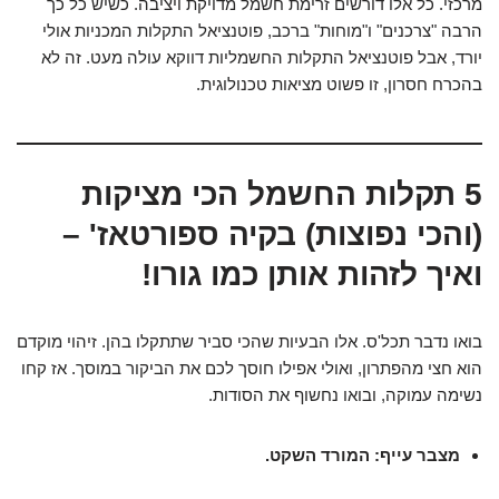
מרכזי. כל אלו דורשים זרימת חשמל מדויקת ויציבה. כשיש כל כך
הרבה "צרכנים" ו"מוחות" ברכב, פוטנציאל התקלות המכניות אולי
יורד, אבל פוטנציאל התקלות החשמליות דווקא עולה מעט. זה לא
בהכרח חסרון, זו פשוט מציאות טכנולוגית.
5 תקלות החשמל הכי מציקות
(והכי נפוצות) בקיה ספורטאז' –
ואיך לזהות אותן כמו גורו!
בואו נדבר תכל'ס. אלו הבעיות שהכי סביר שתתקלו בהן. זיהוי מוקדם
הוא חצי מהפתרון, ואולי אפילו חוסך לכם את הביקור במוסך. אז קחו
נשימה עמוקה, ובואו נחשוף את הסודות.
מצבר עייף: המורד השקט.