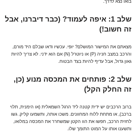
בואו נצא לדרך.
שלב 1: איפה לעמוד? (כבר דיברנו, אבל
זה חשוב!)
מצאתם את המישור המושלם? יופי. עכשיו ודאו שבלם היד מורם,
והרכב במצב חניה (P) או ניוטרל (N) אם הוא ידני. לא צריך להיות
גאון גדול, אבל עדיף להיות בצד הבטוח.
שלב 2: פותחים את המכסה מנוע (כן,
זה החלק הקל)
ברוב הרכבים יש ידית קטנה ליד הרגל השמאלית (או הימנית, תלוי
ברכב), או מתחת ללוח המחוונים. משכו אותה, ותשמעו קליק. גשו
לחזית הרכב, חפשו את הוו הקטן שמשחרר את המכסה במלואו,
ותשענו אותו על המוט התומך שלו.