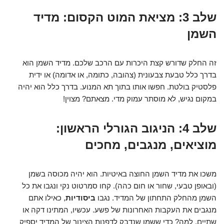
שלב 3: מציאת המוט הקסום: מדיד
השמן
זה החלק שדורש קצת היכרות עם הרכב שלכם. מדיד השמן הוא
בדרך כלל טבעת צבעונית (צהובה, כתומה, או אדומה) או ידית
פלסטיק בולטת. חפשו אותו בתוך תא המנוע. בדרך כלל הוא יהיה
במקום נגיש, לא מוסתר עמוק מדי. מצאתם? מצוין!
שלב 4: הניגוב הגורלי הראשון:
מוציאים, מנגבים, מחכים
משכו את מדיד השמן החוצה באיטיות. הוא יהיה מכוסה בשמן
(ובאופן טבעי, שחור או חום כהה). קחו סמרטוט נקי ונגבו את כל
השמן מהחלק התחתון של המדיד. נגבו
ביסודיות
, כאילו אתם
מנגבים את העקבות האחרונות של פשע. עכשיו, המתינו דקה או
שתיים. למה? כדי ששמן שנדבק לדפנות הצינור של המדיד יספיק