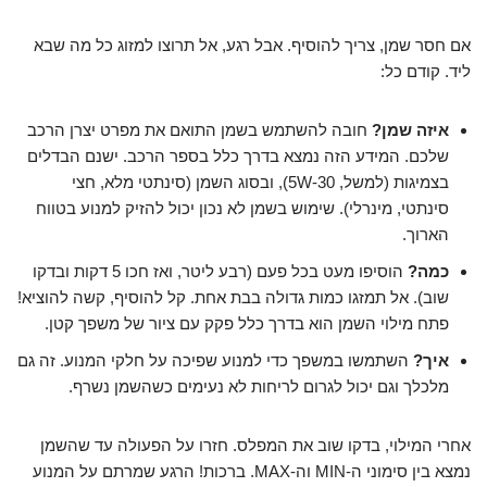
אם חסר שמן, צריך להוסיף. אבל רגע, אל תרוצו למזוג כל מה שבא
ליד. קודם כל:
איזה שמן?
חובה להשתמש בשמן התואם את מפרט יצרן הרכב
שלכם. המידע הזה נמצא בדרך כלל בספר הרכב. ישנם הבדלים
בצמיגות (למשל, 5W-30), ובסוג השמן (סינתטי מלא, חצי
סינתטי, מינרלי). שימוש בשמן לא נכון יכול להזיק למנוע בטווח
הארוך.
כמה?
הוסיפו מעט בכל פעם (רבע ליטר, ואז חכו 5 דקות ובדקו
שוב). אל תמזגו כמות גדולה בבת אחת. קל להוסיף, קשה להוציא!
פתח מילוי השמן הוא בדרך כלל פקק עם ציור של משפך קטן.
איך?
השתמשו במשפך כדי למנוע שפיכה על חלקי המנוע. זה גם
מלכלך וגם יכול לגרום לריחות לא נעימים כשהשמן נשרף.
אחרי המילוי, בדקו שוב את המפלס. חזרו על הפעולה עד שהשמן
נמצא בין סימוני ה-MIN וה-MAX. ברכות! הרגע שמרתם על המנוע