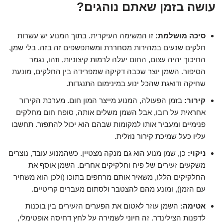
עושה בזמן שאתם נוהגים?
סיכה מושלמת:
זו המשימה העיקרית. בתוך המנוע יש עשרות
חלקים שנעים במהירות מסחררת ומשתפשפים זה בזה. בלי שמן,
החיכוך יהיה עצום, החום יעלה לרמות קיצוניות, וזהו, נגמר
הסיפור. השמן יוצר שכבה דקיקה שמפרידה בין החלקים, מונעת
שחיקה ודואגת שהכל ינוע במינימום התנגדות.
קירור:
בזמן הפעולה, המנוע מייצר המון חום. מערכת הקירור
אחראית על רובו, אבל השמן משלים אותה, סופח חום מחלקים
פנימיים ומעביר אותו למקומות שבהם הוא יכול להתפזר. תחשבו
עליו כעל שמיכת קירור נוזלית.
ניקוי:
כן, שמן מנוע הוא גם מנקה מצטיין. כשהמנוע עובד, נוצרים
משקעים זעירים של פיח וחלקיקים אחרים. השמן אוסף את
החלקיקים הללו, משאיר אותם מרחפים בתוכו (ולכן הוא משחיר
עם הזמן), ומונע מהם להצטבר ולסתום מעברים קריטיים.
אטימה:
השמן עוזר לאטום את הפערים הזעירים בין בוכנות
לדפנות הצילינדר. זה חיוני לשמירה על לחץ דחיסה אופטימלי,