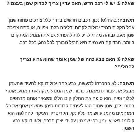
שאלה 5: יש לי רכב חדש, האם עדיין צריך לבדוק שמן בעצמי?
תשובה:
בהחלט! נכון, רכבים חדשים בדרך כלל צורכים פחות שמן,
אבל תקלות תמיד יכולות לקרות. דליפה בלתי צפויה, או סתם צריכת
שמן מעט גבוהה מהרגיל, יכולות להפתיע גם את המנוע המתקדם
ביותר. הבדיקה העצמית היא הרגל מבורך לכל נהג, בכל רכב.
שאלה 6: האם צבע כהה של שמן אומר שהוא גרוע וצריך
להחליף?
תשובה:
לא בהכרח! למעשה, צבע כהה יכול דווקא להעיד שהשמן
מבצע את עבודתו נאמנה. כזכור, שמן המנוע מנקה את המנוע, אוסף
לכלוך ופיח. הוא סופח את החלקיקים הללו ומשאיר אותם מרחפים
בתוכו. לכן, שמן שחור הוא לעיתים קרובות סימן שהשמן אסף את כל
המזהמים מהמנוע ושומר עליו נקי. הקריטריון העיקרי להחלפה הוא
קילומטראז' או זמן, כפי שמצוין על ידי יצרן הרכב, ולאו דווקא צבע
השמן.