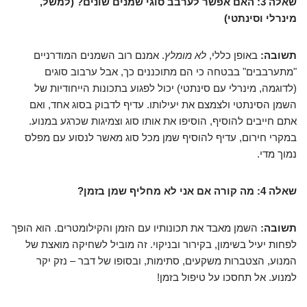
שאלה 3: האם אפשר לערבב סוגי שמנים שונים? (למשל,
מינרלי וסינתטי)
תשובה:
באופן כללי,
לא מומלץ
. אמנם רוב השמנים המודרניים
"מתערבבים" בבטחה כי הם מתוכננים כך, אבל ערבוב סוגים
(לדוגמה, מינרלי עם סינתטי) יכול לפגוע בתכונות הייחודיות של
השמן הסינתטי ולצמצם את יעילותו. עדיף לדבוק בסוג אחד, ואם
אתם חייבים להוסיף, הוסיפו את אותו סוג וצמיגות שכרגע במנוע.
במקרי חירום, עדיף להוסיף שמן מכל סוג מאשר לנסוע עם מפלס
נמוך מדי.
שאלה 4: מה קורה אם אני לא מחליף שמן בזמן?
תשובה:
השמן מאבד את תכונותיו עם הזמן והקילומטרים. הוא הופך
לפחות יעיל בשימון, בקירור ובניקוי. זה מוביל לשחיקה מואצת של
המנוע, הצטברות משקעים, סתימות, ובסופו של דבר – נזק יקר
למנוע. אל תחסכו על טיפול בזמן!