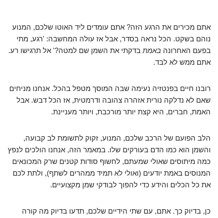
אתם מכירים את הרגע הזה? אתם עומדים ליד האוטו שלכם, המנוע
נוהם בשקט. הכל נראה בסדר, אבל אז עולה המחשבה: 'רגע, מתי
בפעם האחרונה
באמת
בדקתי את השמן שם למטה?' אל תרגישו רע.
אתם ממש לא לבד.
רובנו חיים בפנטזיה נעימה שבה המוסך מטפל בהכל. אנחנו מניחים
שאם לא נדלקה נורית אזהרה צהובה ודרמטית, אז הכל דבש. אבל
האמת, חברים, היא קצת יותר מורכבת, ויותר מעניינת.
הלב הפועם של הרכב שלכם, המנוע, זקוק לתשומת לב קבועה,
והשמן הוא כמו הדם בעורקים שלו. במאמר הזה, אנחנו הולכים לנפץ
כמה מיתוסים שאולי שמעתם, לחשוף סודות קטנים שרק המכונאים
המנוסים באמת יודעים (ואולי לא תמיד ממהרים לשתף), ולתת לכם
את כל הכלים והידע כדי להפוך לבודקי שמן מקצועיים.
כן, בדיוק כך. אתם, עם שתי הידיים שלכם, תדעו בדיוק מה קורה