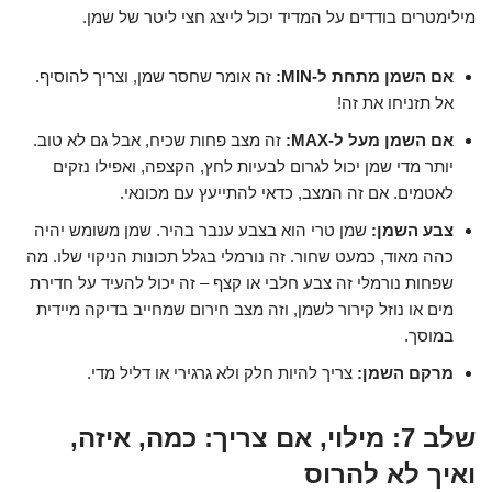
מילימטרים בודדים על המדיד יכול לייצג חצי ליטר של שמן.
אם השמן מתחת ל-MIN:
זה אומר שחסר שמן, וצריך להוסיף.
אל תזניחו את זה!
אם השמן מעל ל-MAX:
זה מצב פחות שכיח, אבל גם לא טוב.
יותר מדי שמן יכול לגרום לבעיות לחץ, הקצפה, ואפילו נזקים
לאטמים. אם זה המצב, כדאי להתייעץ עם מכונאי.
צבע השמן:
שמן טרי הוא בצבע ענבר בהיר. שמן משומש יהיה
כהה מאוד, כמעט שחור. זה נורמלי בגלל תכונות הניקוי שלו. מה
שפחות נורמלי זה צבע חלבי או קצף – זה יכול להעיד על חדירת
מים או נוזל קירור לשמן, וזה מצב חירום שמחייב בדיקה מיידית
במוסך.
מרקם השמן:
צריך להיות חלק ולא גרגירי או דליל מדי.
שלב 7: מילוי, אם צריך: כמה, איזה,
ואיך לא להרוס